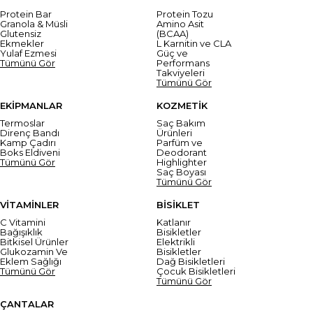
Protein Bar
Protein Tozu
Granola & Müsli
Amino Asit
Glutensiz
(BCAA)
Ekmekler
L Karnitin ve CLA
Yulaf Ezmesi
Güç ve
Tümünü Gör
Performans
Takviyeleri
Tümünü Gör
EKİPMANLAR
KOZMETİK
Termoslar
Saç Bakım
Direnç Bandı
Ürünleri
Kamp Çadırı
Parfüm ve
Boks Eldiveni
Deodorant
Tümünü Gör
Highlighter
Saç Boyası
Tümünü Gör
VİTAMİNLER
BİSİKLET
C Vitamini
Katlanır
Bağışıklık
Bisikletler
Bitkisel Ürünler
Elektrikli
Glukozamin Ve
Bisikletler
Eklem Sağlığı
Dağ Bisikletleri
Tümünü Gör
Çocuk Bisikletleri
Tümünü Gör
ÇANTALAR