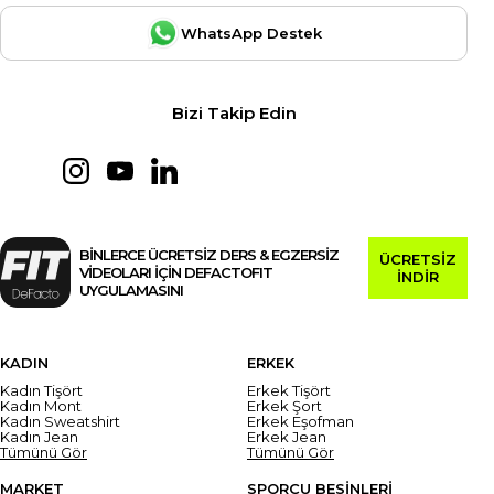
WhatsApp Destek
Bizi Takip Edin
BİNLERCE ÜCRETSİZ DERS & EGZERSİZ
ÜCRETSİZ
VİDEOLARI İÇİN DEFACTOFIT
İNDİR
UYGULAMASINI
KADIN
ERKEK
Kadın Tişört
Erkek Tişört
Kadın Mont
Erkek Şort
Kadın Sweatshirt
Erkek Eşofman
Kadın Jean
Erkek Jean
Tümünü Gör
Tümünü Gör
MARKET
SPORCU BESİNLERİ