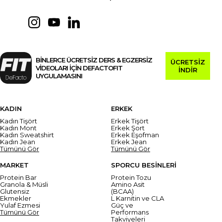
BİNLERCE ÜCRETSİZ DERS & EGZERSİZ
ÜCRETSİZ
VİDEOLARI İÇİN DEFACTOFIT
İNDİR
UYGULAMASINI
KADIN
ERKEK
Kadın Tişört
Erkek Tişört
Kadın Mont
Erkek Şort
Kadın Sweatshirt
Erkek Eşofman
Kadın Jean
Erkek Jean
Tümünü Gör
Tümünü Gör
MARKET
SPORCU BESİNLERİ
Protein Bar
Protein Tozu
Granola & Müsli
Amino Asit
Glutensiz
(BCAA)
Ekmekler
L Karnitin ve CLA
Yulaf Ezmesi
Güç ve
Tümünü Gör
Performans
Takviyeleri