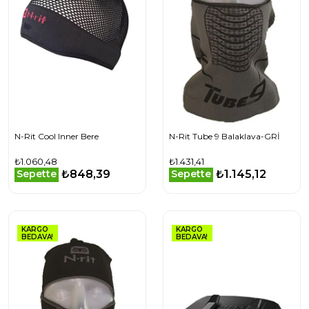
N-Rit Cool Inner Bere
N-Rit Tube 9 Balaklava-GRİ
₺1.060,48
₺1.431,41
₺848,39
₺1.145,12
Sepette
Sepette
KARGO
KARGO
BEDAVA!
BEDAVA!