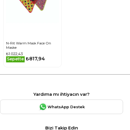
N-Rit Warm Mask Face On
Maske
₺1.022,43
₺817,94
Sepette
Yardıma mı ihtiyacın var?
WhatsApp Destek
Bizi Takip Edin