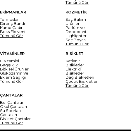
Tümünü Gör
EKİPMANLAR
KOZMETİK
Termoslar
Saç Bakım
Direnç Bandı
Ürünleri
Kamp Çadırı
Parfüm ve
Boks Eldiveni
Deodorant
Tümünü Gör
Highlighter
Saç Boyası
Tümünü Gör
VİTAMİNLER
BİSİKLET
C Vitamini
Katlanır
Bağışıklık
Bisikletler
Bitkisel Ürünler
Elektrikli
Glukozamin Ve
Bisikletler
Eklem Sağlığı
Dağ Bisikletleri
Tümünü Gör
Çocuk Bisikletleri
Tümünü Gör
ÇANTALAR
Bel Çantaları
Okul Çantaları
Su Sporları
Çantaları
Bisiklet Çantaları
Tümünü Gör