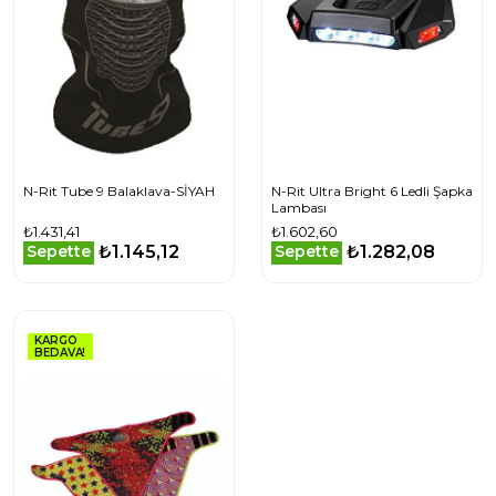
N-Rit Tube 9 Balaklava-SİYAH
N-Rit Ultra Bright 6 Ledli Şapka
Lambası
₺1.431,41
₺1.602,60
₺1.145,12
₺1.282,08
Sepette
Sepette
KARGO
BEDAVA!