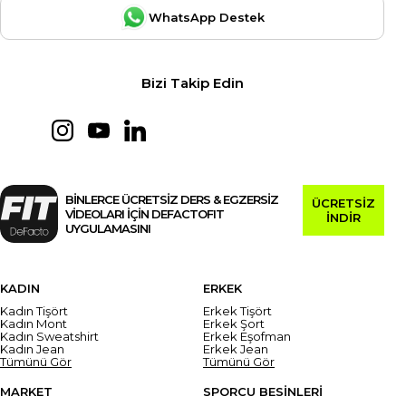
WhatsApp Destek
Bizi Takip Edin
BİNLERCE ÜCRETSİZ DERS & EGZERSİZ
ÜCRETSİZ
VİDEOLARI İÇİN DEFACTOFIT
İNDİR
UYGULAMASINI
KADIN
ERKEK
Kadın Tişört
Erkek Tişört
Kadın Mont
Erkek Şort
Kadın Sweatshirt
Erkek Eşofman
Kadın Jean
Erkek Jean
Tümünü Gör
Tümünü Gör
MARKET
SPORCU BESİNLERİ