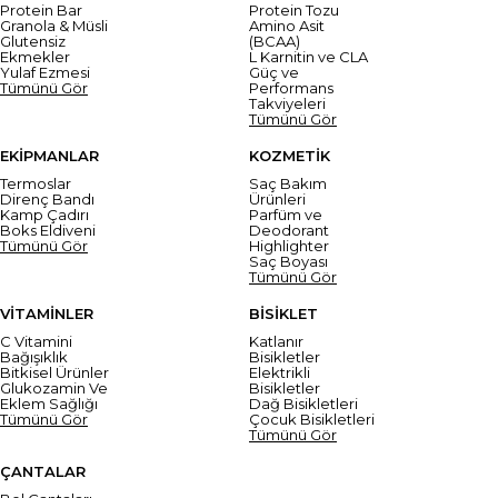
Protein Bar
Protein Tozu
Granola & Müsli
Amino Asit
Glutensiz
(BCAA)
Ekmekler
L Karnitin ve CLA
Yulaf Ezmesi
Güç ve
Tümünü Gör
Performans
Takviyeleri
Tümünü Gör
EKİPMANLAR
KOZMETİK
Termoslar
Saç Bakım
Direnç Bandı
Ürünleri
Kamp Çadırı
Parfüm ve
Boks Eldiveni
Deodorant
Tümünü Gör
Highlighter
Saç Boyası
Tümünü Gör
VİTAMİNLER
BİSİKLET
C Vitamini
Katlanır
Bağışıklık
Bisikletler
Bitkisel Ürünler
Elektrikli
Glukozamin Ve
Bisikletler
Eklem Sağlığı
Dağ Bisikletleri
Tümünü Gör
Çocuk Bisikletleri
Tümünü Gör
ÇANTALAR