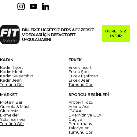
BİNLERCE ÜCRETSİZ DERS & EGZERSİZ
ÜCRETSİZ
VİDEOLARI İÇİN DEFACTOFIT
İNDİR
UYGULAMASINI
KADIN
ERKEK
Kadın Tişört
Erkek Tişört
Kadın Mont
Erkek Şort
Kadın Sweatshirt
Erkek Eşofman
Kadın Jean
Erkek Jean
Tümünü Gör
Tümünü Gör
MARKET
SPORCU BESİNLERİ
Protein Bar
Protein Tozu
Granola & Müsli
Amino Asit
Glutensiz
(BCAA)
Ekmekler
L Karnitin ve CLA
Yulaf Ezmesi
Güç ve
Tümünü Gör
Performans
Takviyeleri
Tümünü Gör