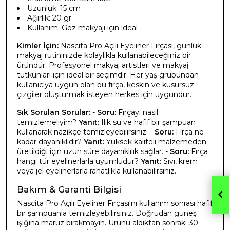
Uzunluk: 15 cm
Ağırlık: 20 gr
Kullanım: Göz makyajı için ideal
Kimler İçin:
Nascita Pro Açılı Eyeliner Fırçası, günlük
makyaj rutininizde kolaylıkla kullanabileceğiniz bir
üründür. Profesyonel makyaj artistleri ve makyaj
tutkunları için ideal bir seçimdir. Her yaş grubundan
kullanıcıya uygun olan bu fırça, keskin ve kusursuz
çizgiler oluşturmak isteyen herkes için uygundur.
Sık Sorulan Sorular:
-
Soru:
Fırçayı nasıl
temizlemeliyim?
Yanıt:
Ilık su ve hafif bir şampuan
kullanarak nazikçe temizleyebilirsiniz. -
Soru:
Fırça ne
kadar dayanıklıdır?
Yanıt:
Yüksek kaliteli malzemeden
üretildiği için uzun süre dayanıklılık sağlar. -
Soru:
Fırça
hangi tür eyelinerlarla uyumludur?
Yanıt:
Sıvı, krem
veya jel eyelinerlarla rahatlıkla kullanabilirsiniz.
Bakım & Garanti Bilgisi
Nascita Pro Açılı Eyeliner Fırçası'nı kullanım sonrası hafif
bir şampuanla temizleyebilirsiniz. Doğrudan güneş
ışığına maruz bırakmayın. Ürünü aldıktan sonraki 30