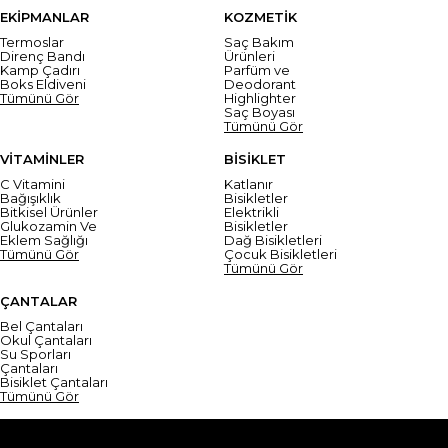
EKİPMANLAR
KOZMETİK
Termoslar
Saç Bakım
Direnç Bandı
Ürünleri
Kamp Çadırı
Parfüm ve
Boks Eldiveni
Deodorant
Tümünü Gör
Highlighter
Saç Boyası
Tümünü Gör
VİTAMİNLER
BİSİKLET
C Vitamini
Katlanır
Bağışıklık
Bisikletler
Bitkisel Ürünler
Elektrikli
Glukozamin Ve
Bisikletler
Eklem Sağlığı
Dağ Bisikletleri
Tümünü Gör
Çocuk Bisikletleri
Tümünü Gör
ÇANTALAR
Bel Çantaları
Okul Çantaları
Su Sporları
Çantaları
Bisiklet Çantaları
Tümünü Gör