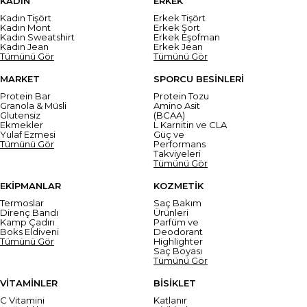
KADIN
ERKEK
Kadın Tişört
Erkek Tişört
Kadın Mont
Erkek Şort
Kadın Sweatshirt
Erkek Eşofman
Kadın Jean
Erkek Jean
Tümünü Gör
Tümünü Gör
MARKET
SPORCU BESİNLERİ
Protein Bar
Protein Tozu
Granola & Müsli
Amino Asit
Glutensiz
(BCAA)
Ekmekler
L Karnitin ve CLA
Yulaf Ezmesi
Güç ve
Tümünü Gör
Performans
Takviyeleri
Tümünü Gör
EKİPMANLAR
KOZMETİK
Termoslar
Saç Bakım
Direnç Bandı
Ürünleri
Kamp Çadırı
Parfüm ve
Boks Eldiveni
Deodorant
Tümünü Gör
Highlighter
Saç Boyası
Tümünü Gör
VİTAMİNLER
BİSİKLET
C Vitamini
Katlanır