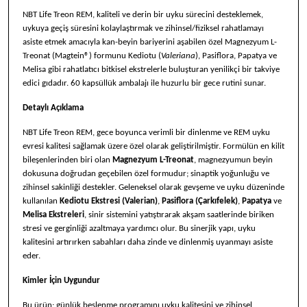
NBT Life Treon REM, kaliteli ve derin bir uyku sürecini desteklemek,
uykuya geçiş süresini kolaylaştırmak ve zihinsel/fiziksel rahatlamayı
asiste etmek amacıyla kan-beyin bariyerini aşabilen özel Magnezyum L-
Treonat (Magtein®) formunu Kediotu (
Valeriana
), Pasiflora, Papatya ve
Melisa gibi rahatlatıcı bitkisel ekstrelerle buluşturan yenilikçi bir takviye
edici gıdadır. 60 kapsüllük ambalajı ile huzurlu bir gece rutini sunar.
Detaylı Açıklama
NBT Life Treon REM, gece boyunca verimli bir dinlenme ve REM uyku
evresi kalitesi sağlamak üzere özel olarak geliştirilmiştir. Formülün en kilit
bileşenlerinden biri olan
Magnezyum L-Treonat
, magnezyumun beyin
dokusuna doğrudan geçebilen özel formudur; sinaptik yoğunluğu ve
zihinsel sakinliği destekler. Geleneksel olarak gevşeme ve uyku düzeninde
kullanılan
Kediotu Ekstresi (Valerian)
,
Pasiflora (Çarkıfelek)
,
Papatya
ve
Melisa Ekstreleri
, sinir sistemini yatıştırarak akşam saatlerinde biriken
stresi ve gerginliği azaltmaya yardımcı olur. Bu sinerjik yapı, uyku
kalitesini artırırken sabahları daha zinde ve dinlenmiş uyanmayı asiste
eder.
Kimler İçin Uygundur
Bu ürün; günlük beslenme programını uyku kalitesini ve zihinsel