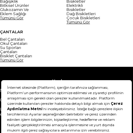
Bağışıklık
Bisikletler
Bitkisel Ürünler
Elektrikli
Glukozamin Ve
Bisikletler
Eklem Sağlığı
Dağ Bisikletleri
Tümünü Gör
Çocuk Bisikletleri
Tümünü Gör
ÇANTALAR
Bel Çantaları
Okul Çantaları
Su Sporları
Çantaları
Bisiklet Çantaları
Tümünü Gör
Yardım
Mesafeli Satış Sözleşmesi
Teslimat Bilgisi
Gizlilik Sözleşmesi
Şartlar & Koşullar
Ürünümü nasıl iade
Hakkımızda
edebilirim?