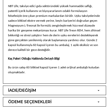
NBT Life, takviye edici gıda sektöründeki yüksek hammadde saflığı,
patentli içerik kullanımı ve biyoyararlanım odaklı formülasyon
felsefesiyle öne çıkan premium markalardan biridir. Uyku takviyelerinde
sadece bitkisel ekstre vermek yerine, beyin bariyerini doğrudan geçen
Magnezyum L-Treonat ile formülü zenginleştirmek hücresel düzeyde
harika bir gevşeme mekanizması kurar. NBT Life Treon REM, hem zihinsel
bıkkınlığı ve stresi yatıştırır hem de derin uyku evrelerini destekleyerek
güne gerçekten yenilenmiş olarak başlamanıza yardımcı olur. Günde 2
kapsül kullanımıyla 60 kapsül içeren bu ambalaj, 1 aylık eksiksiz ve son
derece kaliteli bir gece desteğidir.
Kaç Paket Olduğu Hakkında Detaylı Bilgi
Bu ürün satışı 60 bitkisel kapsül içeren 1 adet orijinal ambalajlı kutudan
oluşmaktadır.
İADE/DEĞİŞİM
ÖDEME SEÇENEKLERİ