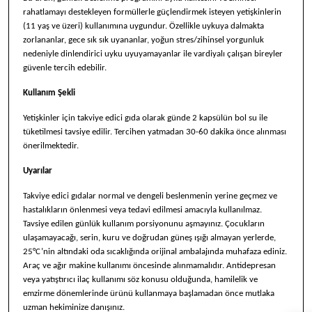
rahatlamayı destekleyen formüllerle güçlendirmek isteyen yetişkinlerin
(11 yaş ve üzeri) kullanımına uygundur. Özellikle uykuya dalmakta
zorlananlar, gece sık sık uyananlar, yoğun stres/zihinsel yorgunluk
nedeniyle dinlendirici uyku uyuyamayanlar ile vardiyalı çalışan bireyler
güvenle tercih edebilir.
Kullanım Şekli
Yetişkinler için takviye edici gıda olarak günde 2 kapsülün bol su ile
tüketilmesi tavsiye edilir. Tercihen yatmadan 30-60 dakika önce alınması
önerilmektedir.
Uyarılar
Takviye edici gıdalar normal ve dengeli beslenmenin yerine geçmez ve
hastalıkların önlenmesi veya tedavi edilmesi amacıyla kullanılmaz.
Tavsiye edilen günlük kullanım porsiyonunu aşmayınız. Çocukların
ulaşamayacağı, serin, kuru ve doğrudan güneş ışığı almayan yerlerde,
25°C’nin altındaki oda sıcaklığında orijinal ambalajında muhafaza ediniz.
Araç ve ağır makine kullanımı öncesinde alınmamalıdır. Antidepresan
veya yatıştırıcı ilaç kullanımı söz konusu olduğunda, hamilelik ve
emzirme dönemlerinde ürünü kullanmaya başlamadan önce mutlaka
uzman hekiminize danışınız.