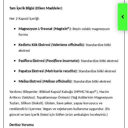
Tam İçerik Bilgisi (Etken Maddeler)
Her 2 Kapsül İçeriği:
Magnezyum L-Treonat (Magtein®):
Beyin odaklı magnezyum
formu
Kediotu Kök Ekstresi (
Valeriana officinalis
):
Standardize bitki
ekstresi
Pasiflora Ekstresi (
Passiflora incarnata
):
Standardize bitki ekstresi
Papatya Ekstresi (
Matricaria recutita
):
Standardize bitki ekstresi
Melisa Ekstresi (
Melissa officinalis
):
Standardize bitki ekstresi
Yardımcı Bileşenler: Bitkisel Kapsül Kabuğu (HPMC/Vcaps®), Hacim
Arttırıcı (Selüloz), Topaklanmayı Önleyici (Yağ Asitlerinin Magnezyum
Tuzları, Silikon Dioksit). Glüten, ilave şeker, yapay koruyucu ve
renklendirici içermez. Vegan ve vejetaryen kullanıma uygundur. (En
güncel ve tam içerik listesi için lütfen ürün ambalajını inceleyiniz.)
DerKoz Yorumu