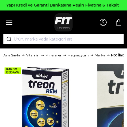
Seçili Ürünlerde ₺2000 Üzeri ₺2
in Fiyatına 6 Taksit
AGUSTOS200
Ana Sayfa
Vitamin
Mineraller
Magnezyum
Marka
Nbt İlaç
KARGO
BEDAVA!