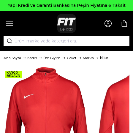
Yapı Kredi ve Garanti Bankasına Peşin Fiyatına 6 Taksit
Ana Sayfa
Kadın
Üst Giyim
Ceket
Marka
Nike
KARGO
BEDAVA!