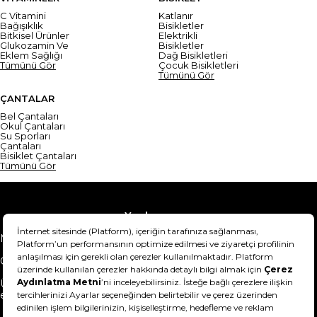
C Vitamini
Katlanır
Bağışıklık
Bisikletler
Bitkisel Ürünler
Elektrikli
Glukozamin Ve
Bisikletler
Eklem Sağlığı
Dağ Bisikletleri
Tümünü Gör
Çocuk Bisikletleri
Tümünü Gör
ÇANTALAR
Bel Çantaları
Okul Çantaları
Su Sporları
Çantaları
Bisiklet Çantaları
Tümünü Gör
Yardım
Mesafeli Satış Sözleşmesi
Teslimat Bilgisi
Gizlilik Sözleşmesi
Şartlar & Koşullar
Ürünümü nasıl iade
Hakkımızda
edebilirim?