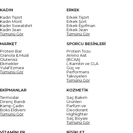
KADIN
ERKEK
Kadın Tişört
Erkek Tişört
Kadın Mont
Erkek Şort
Kadın Sweatshirt
Erkek Eşofman
Kadın Jean
Erkek Jean
Tümünü Gör
Tümünü Gör
MARKET
SPORCU BESİNLERİ
Protein Bar
Protein Tozu
Granola & Müsli
Amino Asit
Glutensiz
(BCAA)
Ekmekler
L Karnitin ve CLA
Yulaf Ezmesi
Güç ve
Tümünü Gör
Performans
Takviyeleri
Tümünü Gör
EKİPMANLAR
KOZMETİK
Termoslar
Saç Bakım
Direnç Bandı
Ürünleri
Kamp Çadırı
Parfüm ve
Boks Eldiveni
Deodorant
Tümünü Gör
Highlighter
Saç Boyası
Tümünü Gör
VİTAMİNLER
BİSİKLET