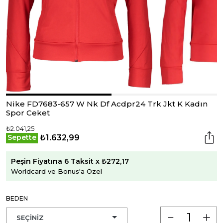
Nike FD7683-657 W Nk Df Acdpr24 Trk Jkt K Kadın
Spor Ceket
₺2.041,25
₺1.632,99
Sepette
Peşin Fiyatına 6 Taksit x ₺272,17
Worldcard ve Bonus'a Özel
BEDEN