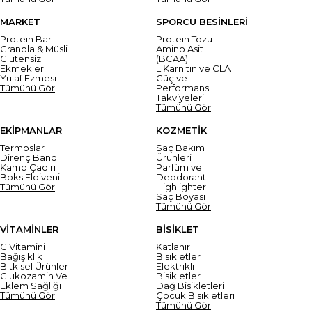
MARKET
SPORCU BESİNLERİ
Protein Bar
Protein Tozu
Granola & Müsli
Amino Asit
Glutensiz
(BCAA)
Ekmekler
L Karnitin ve CLA
Yulaf Ezmesi
Güç ve
Tümünü Gör
Performans
Takviyeleri
Tümünü Gör
EKİPMANLAR
KOZMETİK
Termoslar
Saç Bakım
Direnç Bandı
Ürünleri
Kamp Çadırı
Parfüm ve
Boks Eldiveni
Deodorant
Tümünü Gör
Highlighter
Saç Boyası
Tümünü Gör
VİTAMİNLER
BİSİKLET
C Vitamini
Katlanır
Bağışıklık
Bisikletler
Bitkisel Ürünler
Elektrikli
Glukozamin Ve
Bisikletler
Eklem Sağlığı
Dağ Bisikletleri
Tümünü Gör
Çocuk Bisikletleri
Tümünü Gör