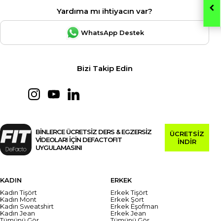
Yardıma mı ihtiyacın var?
WhatsApp Destek
Bizi Takip Edin
BİNLERCE ÜCRETSİZ DERS & EGZERSİZ
ÜCRETSİZ
VİDEOLARI İÇİN DEFACTOFIT
İNDİR
UYGULAMASINI
KADIN
ERKEK
Kadın Tişört
Erkek Tişört
Kadın Mont
Erkek Şort
Kadın Sweatshirt
Erkek Eşofman
Kadın Jean
Erkek Jean
Tümünü Gör
Tümünü Gör