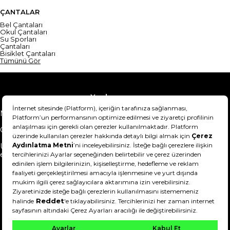
ÇANTALAR
Bel Çantaları
Okul Çantaları
Su Sporları
Çantaları
Bisiklet Çantaları
Tümünü Gör
Yardım
Mesafeli Satış Sözleşmesi
Teslimat Bilgisi
Gizlilik Sözleşmesi
Şartlar & Koşullar
Ürünümü nasıl iade
Hakkımızda
edebilirim?
DeFactoFIT ©️ 2022-2026. Tüm hakları saklıdır.