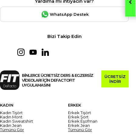
Yardıma mı ihtiyacın var?
WhatsApp Destek
Bizi Takip Edin
BİNLERCE ÜCRETSİZ DERS & EGZERSİZ
ÜCRETSİZ
VİDEOLARI İÇİN DEFACTOFIT
İNDİR
UYGULAMASINI
KADIN
ERKEK
Kadın Tişört
Erkek Tişört
Kadın Mont
Erkek Şort
Kadın Sweatshirt
Erkek Eşofman
Kadın Jean
Erkek Jean
Tümünü Gör
Tümünü Gör