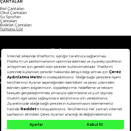
ÇANTALAR
Bel Çantaları
Okul Çantaları
Su Sporları
Çantaları
Bisiklet Çantaları
Tümünü Gör
Yardım
Mesafeli Satış Sözleşmesi
Teslimat Bilgisi
Gizlilik Sözleşmesi
Şartlar & Koşullar
Ürünümü nasıl iade
Hakkımızda
edebilirim?
DeFactoFIT ©️ 2022-2026. Tüm hakları saklıdır.
11