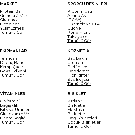
MARKET
SPORCU BESİNLERİ
Protein Bar
Protein Tozu
Granola & Müsli
Amino Asit
Glutensiz
(BCAA)
Ekmekler
L Karnitin ve CLA
Yulaf Ezmesi
Güç ve
Tümünü Gör
Performans
Takviyeleri
Tümünü Gör
EKİPMANLAR
KOZMETİK
Termoslar
Saç Bakım
Direnç Bandı
Ürünleri
Kamp Çadırı
Parfüm ve
Boks Eldiveni
Deodorant
Tümünü Gör
Highlighter
Saç Boyası
Tümünü Gör
VİTAMİNLER
BİSİKLET
C Vitamini
Katlanır
Bağışıklık
Bisikletler
Bitkisel Ürünler
Elektrikli
Glukozamin Ve
Bisikletler
Eklem Sağlığı
Dağ Bisikletleri
Tümünü Gör
Çocuk Bisikletleri
Tümünü Gör