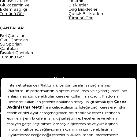
Bitkisel Ürünler
Elektrikli
Glukozamin Ve
Bisikletler
Eklem Sağlığı
Dağ Bisikletleri
Tümünü Gör
Çocuk Bisikletleri
Tümünü Gör
ÇANTALAR
Bel Çantaları
Okul Çantaları
Su Sporları
Çantaları
Bisiklet Çantaları
Tümünü Gör
Yardım
Mesafeli Satış Sözleşmesi
Teslimat Bilgisi
Gizlilik Sözleşmesi
Şartlar & Koşullar
Ürünümü nasıl iade
Hakkımızda
edebilirim?