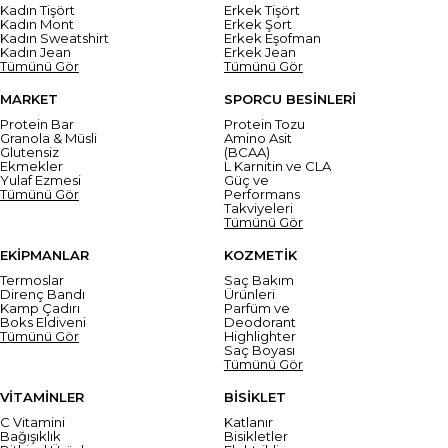
Kadın Tişört
Erkek Tişört
Kadın Mont
Erkek Şort
Kadın Sweatshirt
Erkek Eşofman
Kadın Jean
Erkek Jean
Tümünü Gör
Tümünü Gör
MARKET
SPORCU BESİNLERİ
Protein Bar
Protein Tozu
Granola & Müsli
Amino Asit
Glutensiz
(BCAA)
Ekmekler
L Karnitin ve CLA
Yulaf Ezmesi
Güç ve
Tümünü Gör
Performans
Takviyeleri
Tümünü Gör
EKİPMANLAR
KOZMETİK
Termoslar
Saç Bakım
Direnç Bandı
Ürünleri
Kamp Çadırı
Parfüm ve
Boks Eldiveni
Deodorant
Tümünü Gör
Highlighter
Saç Boyası
Tümünü Gör
VİTAMİNLER
BİSİKLET
C Vitamini
Katlanır
Bağışıklık
Bisikletler