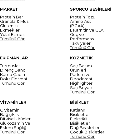
MARKET
SPORCU BESİNLERİ
Protein Bar
Protein Tozu
Granola & Müsli
Amino Asit
Glutensiz
(BCAA)
Ekmekler
L Karnitin ve CLA
Yulaf Ezmesi
Güç ve
Tümünü Gör
Performans
Takviyeleri
Tümünü Gör
EKİPMANLAR
KOZMETİK
Termoslar
Saç Bakım
Direnç Bandı
Ürünleri
Kamp Çadırı
Parfüm ve
Boks Eldiveni
Deodorant
Tümünü Gör
Highlighter
Saç Boyası
Tümünü Gör
VİTAMİNLER
BİSİKLET
C Vitamini
Katlanır
Bağışıklık
Bisikletler
Bitkisel Ürünler
Elektrikli
Glukozamin Ve
Bisikletler
Eklem Sağlığı
Dağ Bisikletleri
Tümünü Gör
Çocuk Bisikletleri
Tümünü Gör