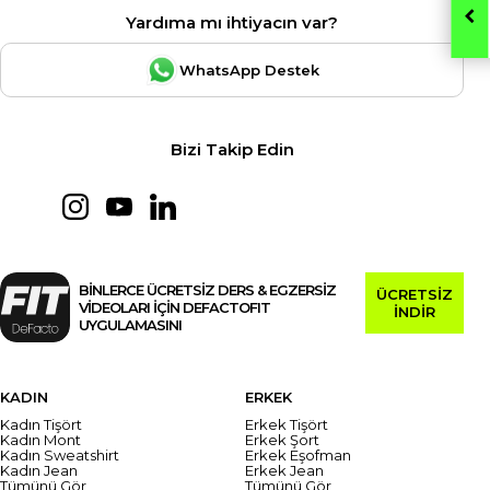
Yardıma mı ihtiyacın var?
WhatsApp Destek
Bizi Takip Edin
BİNLERCE ÜCRETSİZ DERS & EGZERSİZ
ÜCRETSİZ
VİDEOLARI İÇİN DEFACTOFIT
İNDİR
UYGULAMASINI
KADIN
ERKEK
Kadın Tişört
Erkek Tişört
Kadın Mont
Erkek Şort
Kadın Sweatshirt
Erkek Eşofman
Kadın Jean
Erkek Jean
Tümünü Gör
Tümünü Gör