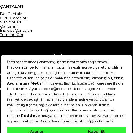
ÇANTALAR
Bel Çantaları
Okul Çantaları
Su Sporları
Çantaları
Bisiklet Çantaları
Tümünü Gör
Yardım
Mesafeli Satış Sözleşmesi
Teslimat Bilgisi
Gizlilik Sözleşmesi
Şartlar & Koşullar
Ürünümü nasıl iade
Hakkımızda
edebilirim?
DeFactoFIT ©️ 2022-2026. Tüm hakları saklıdır.