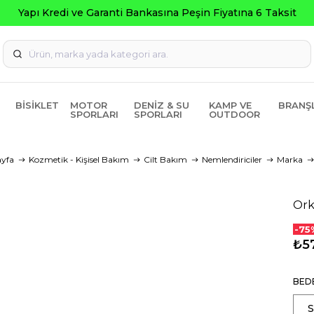
BISIKLET
MOTOR
DENIZ & SU
KAMP VE
BRANŞ
SPORLARI
SPORLARI
OUTDOOR
ayfa
Kozmetik - Kişisel Bakım
Cilt Bakım
Nemlendiriciler
Marka
Ork
-75
₺5
BED