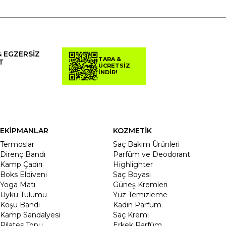
& EGZERSİZ
TARA &
T
ÜCRETSİZ
İNDİR!
EKİPMANLAR
KOZMETİK
Termoslar
Saç Bakım Ürünleri
Direnç Bandı
Parfüm ve Deodorant
Kamp Çadırı
Highlighter
Boks Eldiveni
Saç Boyası
Yoga Matı
Güneş Kremleri
Uyku Tulumu
Yüz Temizleme
Koşu Bandı
Kadın Parfüm
Kamp Sandalyesi
Saç Kremi
Pilates Topu
Erkek Parfüm