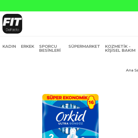
na Peşin Fiyatına 6 Taksit
KADIN
ERKEK
SPORCU
SÜPERMARKET
KOZMETIK -
BESINLERI
KIŞISEL BAKIM
Ana S