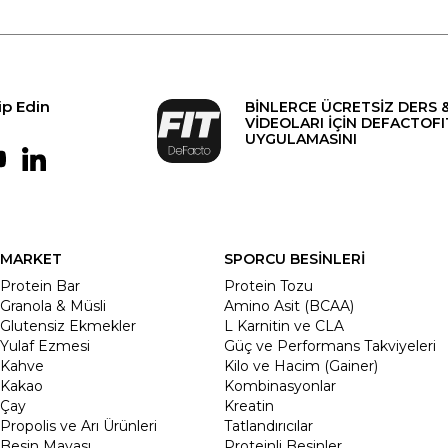
ip Edin
BİNLERCE ÜCRETSİZ DERS 
VİDEOLARI İÇİN DEFACTOFI
UYGULAMASINI
MARKET
SPORCU BESİNLERİ
Protein Bar
Protein Tozu
Granola & Müsli
Amino Asit (BCAA)
Glutensiz Ekmekler
L Karnitin ve CLA
Yulaf Ezmesi
Güç ve Performans Takviyeleri
Kahve
Kilo ve Hacim (Gainer)
Kakao
Kombinasyonlar
Çay
Kreatin
Propolis ve Arı Ürünleri
Tatlandırıcılar
Besin Mayası
Proteinli Besinler