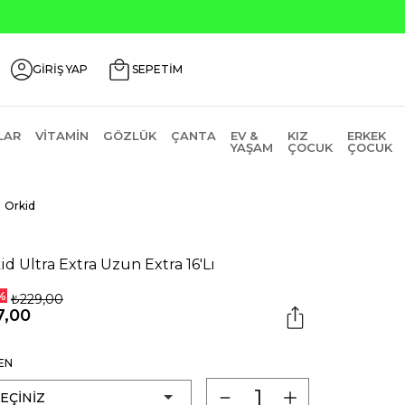
Seçili Ürünlerde ₺2000 Üzeri ₺2
GİRİŞ YAP
SEPETİM
LAR
VITAMIN
GÖZLÜK
ÇANTA
EV &
KIZ
ERKEK
YAŞAM
ÇOCUK
ÇOCUK
Orkid
id Ultra Extra Uzun Extra 16'Lı
%
₺229,00
7,00
EN