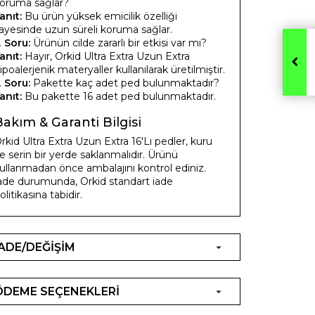
oruma sağlar?
anıt:
Bu ürün yüksek emicilik özelliği
ayesinde uzun süreli koruma sağlar.
.
Soru:
Ürünün cilde zararlı bir etkisi var mı?
anıt:
Hayır, Orkid Ultra Extra Uzun Extra
ipoalerjenik materyaller kullanılarak üretilmiştir.
.
Soru:
Pakette kaç adet ped bulunmaktadır?
anıt:
Bu pakette 16 adet ped bulunmaktadır.
Bakım & Garanti Bilgisi
rkid Ultra Extra Uzun Extra 16'Lı pedler, kuru
e serin bir yerde saklanmalıdır. Ürünü
ullanmadan önce ambalajını kontrol ediniz.
ade durumunda, Orkid standart iade
olitikasına tabidir.
İADE/DEĞİŞİM
ÖDEME SEÇENEKLERİ