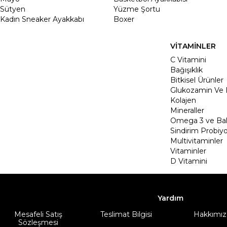
Sütyen
Yüzme Şortu
Kadın Sneaker Ayakkabı
Boxer
VİTAMİNLER
C Vitamini
Bağışıklık
Bitkisel Ürünler
Glukozamin Ve 
Kolajen
Mineraller
Omega 3 ve Balı
Sindirim Probiyo
Multivitaminler
Vitaminler
D Vitamini
Yardım
Mesafeli Satış
Teslimat Bilgisi
Hakkımız
Sözleşmesi