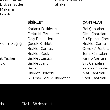
Bitkisel Sütler
Shaker
Makarna
Fındık
BİSİKLET
ÇANTALAR
Katlanır Bisikletler
Bel Çantaları
Elektrikli Bisikletler
Okul Çantaları
Dağ Bisikletleri
Su Sporları Çanta
Eklem Sağlığı
Çocuk Bisikletleri
Bisiklet Çantalar
Bisiklet Çantası
Omuz / Postacı 
Bisiklet Kaskı
Tenis Çantaları
k Yağları
Bisiklet Lastiği
Kamp Çantaları
tik
Bisiklet Jant
Sırt Çantaları
Pedal
Yemek / Beslen
Bisiklet Eldiveni
Mat Çantaları
8-11 Yaş Çocuk Bisikletleri
Spor Çantaları
da
Gizlilik Sözleşmesi