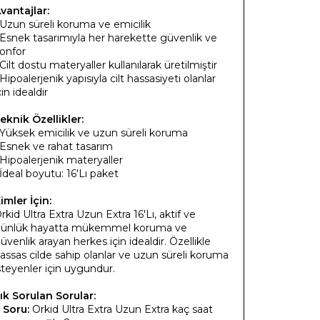
vantajlar:
 Uzun süreli koruma ve emicilik
 Esnek tasarımıyla her harekette güvenlik ve
onfor
 Cilt dostu materyaller kullanılarak üretilmiştir
 Hipoalerjenik yapısıyla cilt hassasiyeti olanlar
çin idealdir
eknik Özellikler:
 Yüksek emicilik ve uzun süreli koruma
 Esnek ve rahat tasarım
 Hipoalerjenik materyaller
 İdeal boyutu: 16'Lı paket
imler İçin:
rkid Ultra Extra Uzun Extra 16'Lı, aktif ve
ünlük hayatta mükemmel koruma ve
üvenlik arayan herkes için idealdir. Özellikle
assas cilde sahip olanlar ve uzun süreli koruma
steyenler için uygundur.
ık Sorulan Sorular:
.
Soru:
Orkid Ultra Extra Uzun Extra kaç saat