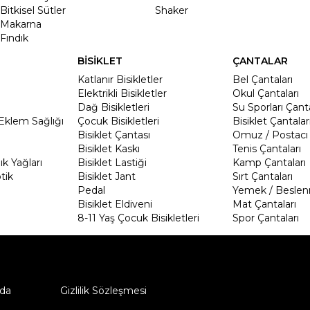
Bitkisel Sütler
Shaker
Makarna
Fındık
BİSİKLET
ÇANTALAR
Katlanır Bisikletler
Bel Çantaları
Elektrikli Bisikletler
Okul Çantaları
Dağ Bisikletleri
Su Sporları Çanta
Eklem Sağlığı
Çocuk Bisikletleri
Bisiklet Çantalar
Bisiklet Çantası
Omuz / Postacı 
Bisiklet Kaskı
Tenis Çantaları
k Yağları
Bisiklet Lastiği
Kamp Çantaları
tik
Bisiklet Jant
Sırt Çantaları
Pedal
Yemek / Beslen
Bisiklet Eldiveni
Mat Çantaları
8-11 Yaş Çocuk Bisikletleri
Spor Çantaları
da
Gizlilik Sözleşmesi