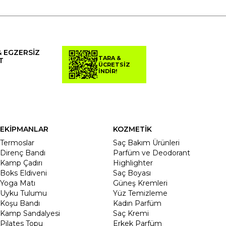
& EGZERSİZ
TARA &
T
ÜCRETSİZ
İNDİR!
EKİPMANLAR
KOZMETİK
Termoslar
Saç Bakım Ürünleri
Direnç Bandı
Parfüm ve Deodorant
Kamp Çadırı
Highlighter
Boks Eldiveni
Saç Boyası
Yoga Matı
Güneş Kremleri
Uyku Tulumu
Yüz Temizleme
Koşu Bandı
Kadın Parfüm
Kamp Sandalyesi
Saç Kremi
Pilates Topu
Erkek Parfüm