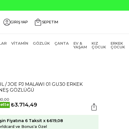
GİRİŞ YAP
SEPETİM
LAR
VITAMIN
GÖZLÜK
ÇANTA
EV &
KIZ
ERKEK
YAŞAM
ÇOCUK
ÇOCUK
L / JOE PJ MALAWI 01 GU30 ERKEK
NEŞ GÖZLÜĞÜ
10,00
₺3.714,49
ette
şin Fiyatına 6 Taksit x ₺619,08
rldcard ve Bonus'a Özel