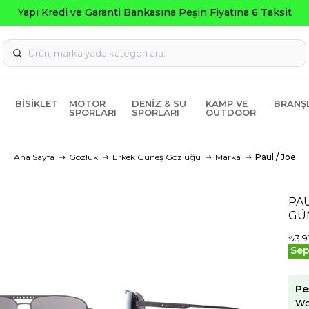
 Fiyatına 6 Taksit
BISIKLET
MOTOR
DENIZ & SU
KAMP VE
BRANŞ
SPORLARI
SPORLARI
OUTDOOR
Ana Sayfa
Gözlük
Erkek Güneş Gözlüğü
Marka
Paul / Joe
PAU
GÜ
₺3.9
Sep
Pe
Wo