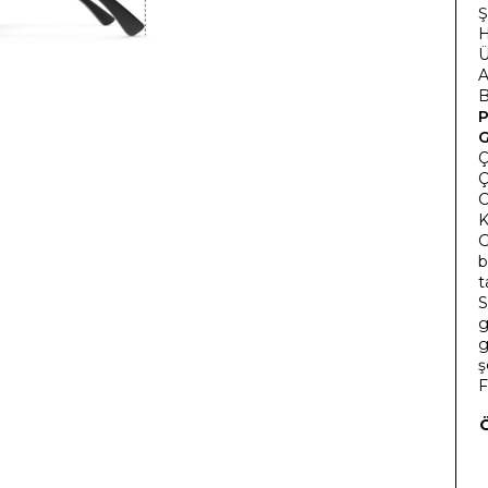
Ş
H
Ü
A
B
P
G
Ç
Ç
C
K
G
b
t
S
g
g
ş
F
Ö