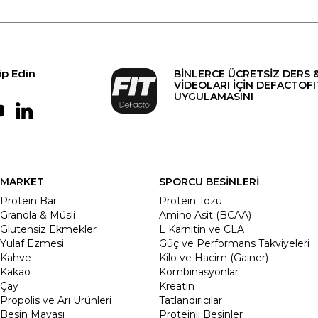
ip Edin
BİNLERCE ÜCRETSİZ DERS 
VİDEOLARI İÇİN DEFACTOFI
UYGULAMASINI
MARKET
SPORCU BESİNLERİ
Protein Bar
Protein Tozu
Granola & Müsli
Amino Asit (BCAA)
Glutensiz Ekmekler
L Karnitin ve CLA
Yulaf Ezmesi
Güç ve Performans Takviyeleri
Kahve
Kilo ve Hacim (Gainer)
Kakao
Kombinasyonlar
Çay
Kreatin
Propolis ve Arı Ürünleri
Tatlandırıcılar
Besin Mayası
Proteinli Besinler