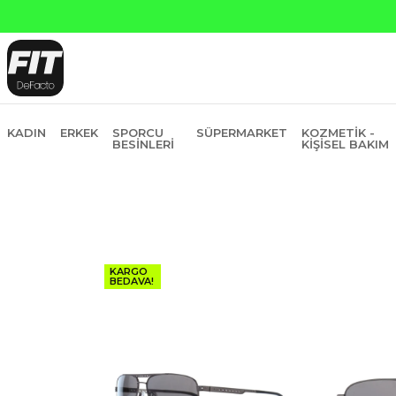
Yapı Kredi ve Garanti Bankasına Peşin
KADIN
ERKEK
SPORCU
SÜPERMARKET
KOZMETIK -
BESINLERI
KIŞISEL BAKIM
KARGO
BEDAVA!