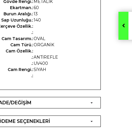
Gövde Rengi.:
METALİK
Ekartman.:
60
Burun Aralığı.:
13
Sap Uzunluğu.:
140
erçeve Özellik.:
.:
Cam Tasarımı.:
OVAL
Cam Türü.:
ORGANİK
Cam Özellik.:
.:
ANTİREFLE
.:
UV400
Cam Rengi.:
SİYAH
.:
İADE/DEĞİŞİM
ÖDEME SEÇENEKLERİ