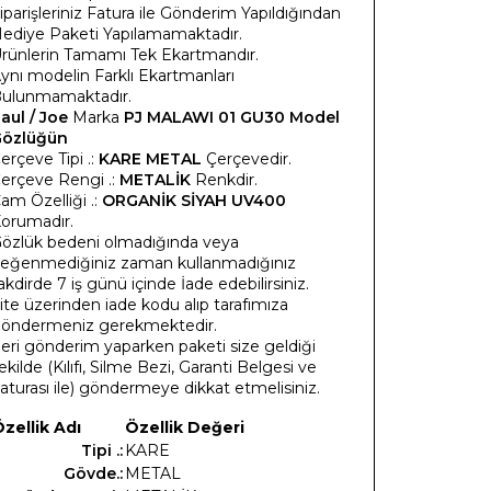
iparişleriniz Fatura ile Gönderim Yapıldığından
ediye Paketi Yapılamamaktadır.
rünlerin Tamamı Tek Ekartmandır.
ynı modelin Farklı Ekartmanları
ulunmamaktadır.
aul / Joe
Marka
PJ MALAWI 01 GU30 Model
özlüğün
erçeve Tipi .:
KARE METAL
Çerçevedir.
erçeve Rengi .:
METALİK
Renkdir.
am Özelliği .:
ORGANİK SİYAH UV400
orumadır.
özlük bedeni olmadığında veya
eğenmediğiniz zaman kullanmadığınız
akdirde 7 iş günü içinde İade edebilirsiniz.
ite üzerinden iade kodu alıp tarafımıza
öndermeniz gerekmektedir.
eri gönderim yaparken paketi size geldiği
ekilde (Kılıfı, Silme Bezi, Garanti Belgesi ve
aturası ile) göndermeye dikkat etmelisiniz.
zellik Adı
Özellik Değeri
Tipi .:
KARE
Gövde.:
METAL