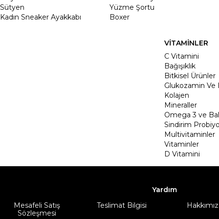
Sütyen
Yüzme Şortu
Kadın Sneaker Ayakkabı
Boxer
VİTAMİNLER
C Vitamini
Bağışıklık
Bitkisel Ürünler
Glukozamin Ve 
Kolajen
Mineraller
Omega 3 ve Balı
Sindirim Probiyo
Multivitaminler
Vitaminler
D Vitamini
Yardım
Mesafeli Satış
Teslimat Bilgisi
Hakkımız
Sözleşmesi