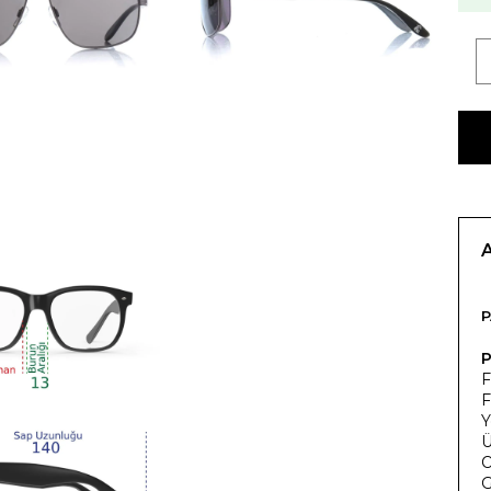
P
P
F
F
Y
Ü
O
G