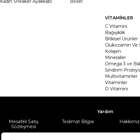
Kadın Sneaker Ayakkabı
Boxer
VİTAMİNLER
C Vitamini
Bağışıklık
Bitkisel Ürünler
Glukozamin Ve 
Kolajen
Mineraller
Omega 3 ve Balı
Sindirim Probiyo
Multivitaminler
Vitaminler
D Vitamini
Yardım
Mesafeli Satış
Teslimat Bilgisi
Hakkımız
Sözleşmesi
Şartlar & Koşullar
Ürünüm