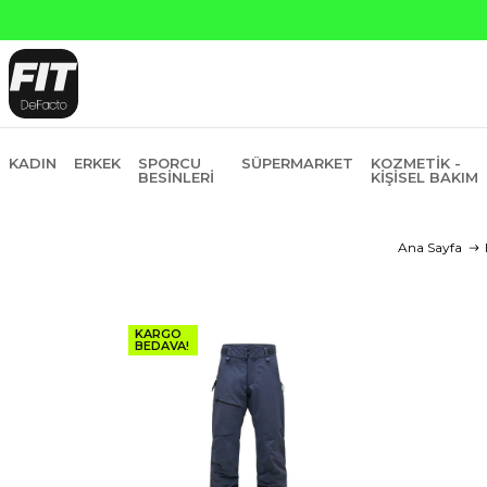
Yapı Kredi ve Garanti Bankasın
KADIN
ERKEK
SPORCU
SÜPERMARKET
KOZMETIK -
BESINLERI
KIŞISEL BAKIM
Ana Sayfa
KARGO
BEDAVA!