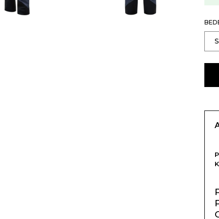
BED
P