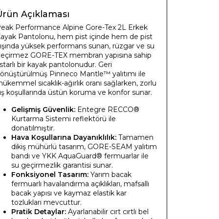
Ürün Açıklaması
eak Performance Alpine Gore-Tex 2L Erkek
ayak Pantolonu, hem pist içinde hem de pist
ışında yüksek performans sunan, rüzgar ve su
eçirmez GORE-TEX membran yapısına sahip
starlı bir kayak pantolonudur. Geri
önüştürülmüş Pinneco Mantle™ yalıtımı ile
ükemmel sıcaklık-ağırlık oranı sağlarken, zorlu
ış koşullarında üstün koruma ve konfor sunar.
Gelişmiş Güvenlik:
Entegre RECCO®
Kurtarma Sistemi reflektörü ile
donatılmıştır.
Hava Koşullarına Dayanıklılık:
Tamamen
dikiş mühürlü tasarım, GORE-SEAM yalıtım
bandı ve YKK AquaGuard® fermuarlar ile
su geçirmezlik garantisi sunar.
Fonksiyonel Tasarım:
Yarım bacak
fermuarlı havalandırma açıklıkları, mafsallı
bacak yapısı ve kaymaz elastik kar
tozlukları mevcuttur.
Pratik Detaylar:
Ayarlanabilir cırt cırtlı bel