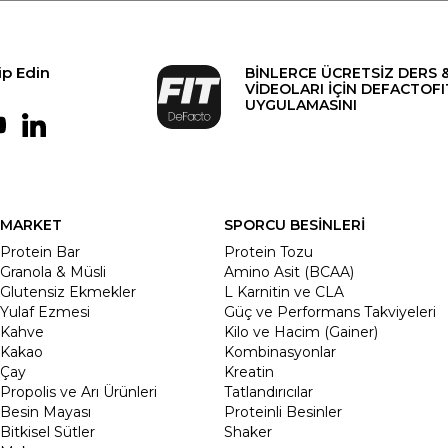
ip Edin
BİNLERCE ÜCRETSİZ DERS 
VİDEOLARI İÇİN DEFACTOFI
UYGULAMASINI
MARKET
SPORCU BESİNLERİ
Protein Bar
Protein Tozu
Granola & Müsli
Amino Asit (BCAA)
Glutensiz Ekmekler
L Karnitin ve CLA
Yulaf Ezmesi
Güç ve Performans Takviyeleri
Kahve
Kilo ve Hacim (Gainer)
Kakao
Kombinasyonlar
Çay
Kreatin
Propolis ve Arı Ürünleri
Tatlandırıcılar
Besin Mayası
Proteinli Besinler
Bitkisel Sütler
Shaker