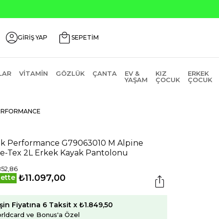
GİRİŞ YAP
SEPETİM
LAR
VITAMIN
GÖZLÜK
ÇANTA
EV &
KIZ
ERKEK
YAŞAM
ÇOCUK
ÇOCUK
ERFORMANCE
k Performance G79063010 M Alpine
e-Tex 2L Erkek Kayak Pantolonu
852,86
₺11.097,00
ette
şin Fiyatına 6 Taksit x ₺1.849,50
rldcard ve Bonus'a Özel