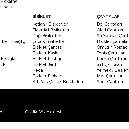
Makarna
Fındık
BİSİKLET
ÇANTALAR
Katlanır Bisikletler
Bel Çantaları
Elektrikli Bisikletler
Okul Çantaları
Dağ Bisikletleri
Su Sporları Çanta
Eklem Sağlığı
Çocuk Bisikletleri
Bisiklet Çantalar
Bisiklet Çantası
Omuz / Postacı 
Bisiklet Kaskı
Tenis Çantaları
k Yağları
Bisiklet Lastiği
Kamp Çantaları
tik
Bisiklet Jant
Sırt Çantaları
Pedal
Yemek / Beslen
Bisiklet Eldiveni
Mat Çantaları
8-11 Yaş Çocuk Bisikletleri
Spor Çantaları
da
Gizlilik Sözleşmesi
ü nasıl iade edebilirim?