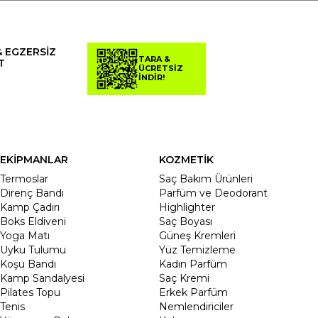
& EGZERSİZ
TARA &
T
ÜCRETSİZ
İNDİR!
EKİPMANLAR
KOZMETİK
Termoslar
Saç Bakım Ürünleri
Direnç Bandı
Parfüm ve Deodorant
Kamp Çadırı
Highlighter
Boks Eldiveni
Saç Boyası
Yoga Matı
Güneş Kremleri
Uyku Tulumu
Yüz Temizleme
Koşu Bandı
Kadın Parfüm
Kamp Sandalyesi
Saç Kremi
Pilates Topu
Erkek Parfüm
Tenis
Nemlendiriciler