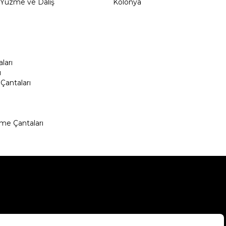
Yüzme ve Dalış
Kolonya
ları
ı
Çantaları
me Çantaları