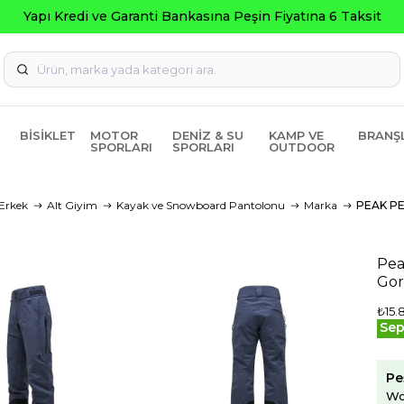
a Peşin Fiyatına 6 Taksit
BISIKLET
MOTOR
DENIZ & SU
KAMP VE
BRANŞ
SPORLARI
SPORLARI
OUTDOOR
Erkek
Alt Giyim
Kayak ve Snowboard Pantolonu
Marka
PEAK P
Pea
Gor
₺15.
Sep
Pe
Wo