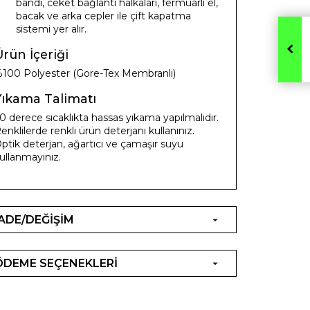
bandı, ceket bağlantı halkaları, fermuarlı el,
bacak ve arka cepler ile çift kapatma
sistemi yer alır.
rün İçeriği
100 Polyester (Gore-Tex Membranlı)
Yıkama Talimatı
0 derece sıcaklıkta hassas yıkama yapılmalıdır.
enklilerde renkli ürün deterjanı kullanınız.
ptik deterjan, ağartıcı ve çamaşır suyu
ullanmayınız.
İADE/DEĞİŞİM
ÖDEME SEÇENEKLERİ