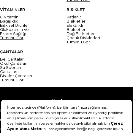
VİTAMİNLER
BİSİKLET
C Vitamini
Katlanır
Bağışıklık
Bisikletler
Bitkisel Ürünler
Elektrikli
Glukozamin Ve
Bisikletler
Eklem Sağlığı
Dağ Bisikletleri
Tümünü Gör
Çocuk Bisikletleri
Tümünü Gör
ÇANTALAR
Bel Çantaları
Okul Çantaları
Su Sporları
Çantaları
Bisiklet Çantaları
Tümünü Gör
Yardım
Mesafeli Satış Sözleşmesi
Teslimat Bilgisi
Gizlilik Sözleşmesi
Şartlar & Koşullar
Ürünümü nasıl iade
Hakkımızda