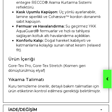
entegre RECCO® Arama Kurtarma Sistemi
reflektörü.
Kask Uyumlu Kapüşon:
Üç yönlü ayarlanabilir,
lamine siperlikli ve Cohæsive™ kordon donanımlı
sabit kapüşon.
Fermuar ve Havalandırma:
Su geçirmez YKK
AquaGuard® fermuarlar ve hızlı ısı tahliyesi
sağlayan koltuk altı havalandırma açıklıkları.
Konforlu Kalıp:
Doğal hareket kabiliyeti ve
katmanlama kolaylığı sunan rahat kesim (relaxed
fit).
Ürün İçeriği
Gore-Tex Pro, Gore-Tex Stretch (Kısmen geri
dönüştürülmüş elyaf)
Yıkama Talimatı
Kuru temizleme önerilir, detaylı bakım talimatları için
ürün etiketinin kontrol edilmesi gerektiği belirtilmiştir.
İADE/DEĞİŞİM