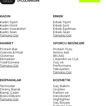
UYGULAMASINI
KADIN
ERKEK
Kadın Tişört
Erkek Tişört
Kadın Mont
Erkek Şort
Kadın Sweatshirt
Erkek Eşofman
Kadın Jean
Erkek Jean
Tümünü Gör
Tümünü Gör
MARKET
SPORCU BESİNLERİ
Protein Bar
Protein Tozu
Granola & Müsli
Amino Asit
Glutensiz
(BCAA)
Ekmekler
L Karnitin ve CLA
Yulaf Ezmesi
Güç ve
Tümünü Gör
Performans
Takviyeleri
Tümünü Gör
EKİPMANLAR
KOZMETİK
Termoslar
Saç Bakım
Direnç Bandı
Ürünleri
Kamp Çadırı
Parfüm ve
Boks Eldiveni
Deodorant
Tümünü Gör
Highlighter
Saç Boyası
Tümünü Gör