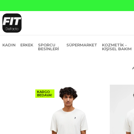
sit
KADIN
ERKEK
SPORCU
SÜPERMARKET
KOZMETIK -
BESINLERI
KIŞISEL BAKIM
KARGO
BEDAVA!