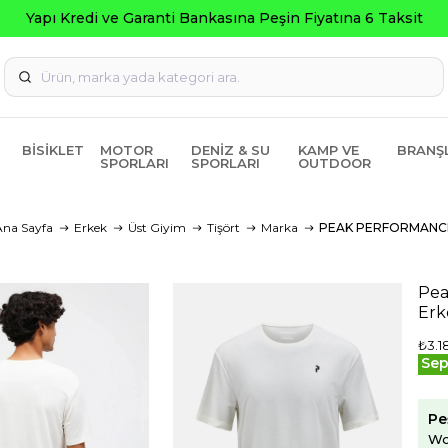
BISIKLET
MOTOR
DENIZ & SU
KAMP VE
BRANŞ
SPORLARI
SPORLARI
OUTDOOR
Ana Sayfa
Erkek
Üst Giyim
Tişört
Marka
PEAK PERFORMANC
Pea
Erk
₺3.1
Sep
Pe
Wo