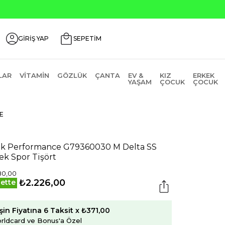
Seçili Ürünlerde ₺2000 Üzeri ₺200 İndirim Kodu: AGU
GİRİŞ YAP
SEPETİM
LAR
VITAMIN
GÖZLÜK
ÇANTA
EV &
KIZ
ERKEK
YAŞAM
ÇOCUK
ÇOCUK
E
k Performance G79360030 M Delta SS
ek Spor Tişört
80,00
₺2.226,00
ette
şin Fiyatına 6 Taksit x ₺371,00
rldcard ve Bonus'a Özel