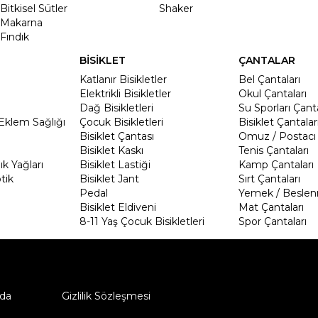
Bitkisel Sütler
Shaker
Makarna
Fındık
BİSİKLET
ÇANTALAR
Katlanır Bisikletler
Bel Çantaları
Elektrikli Bisikletler
Okul Çantaları
Dağ Bisikletleri
Su Sporları Çanta
Eklem Sağlığı
Çocuk Bisikletleri
Bisiklet Çantalar
Bisiklet Çantası
Omuz / Postacı 
Bisiklet Kaskı
Tenis Çantaları
k Yağları
Bisiklet Lastiği
Kamp Çantaları
tik
Bisiklet Jant
Sırt Çantaları
Pedal
Yemek / Beslen
Bisiklet Eldiveni
Mat Çantaları
8-11 Yaş Çocuk Bisikletleri
Spor Çantaları
da
Gizlilik Sözleşmesi