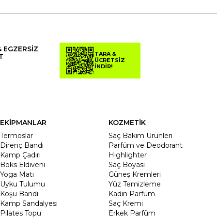
& EGZERSİZ
TARA &
T
ÜCRETSİZ
İNDİR!
EKİPMANLAR
KOZMETİK
Termoslar
Saç Bakım Ürünleri
Direnç Bandı
Parfüm ve Deodorant
Kamp Çadırı
Highlighter
Boks Eldiveni
Saç Boyası
Yoga Matı
Güneş Kremleri
Uyku Tulumu
Yüz Temizleme
Koşu Bandı
Kadın Parfüm
Kamp Sandalyesi
Saç Kremi
Pilates Topu
Erkek Parfüm