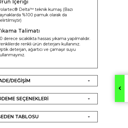
rün İçeriği
olartec® Delta™ teknik kumaş (Bazı
aynaklarda %100 pamuk olarak da
elirtilmiştir)
Yıkama Talimatı
0 derece sıcaklıkta hassas yıkama yapılmalıdır.
enklilerde renkli ürün deterjanı kullanınız.
ptik deterjan, ağartıcı ve çamaşır suyu
ullanmayınız.
İADE/DEĞİŞİM
ÖDEME SEÇENEKLERİ
BEDEN TABLOSU