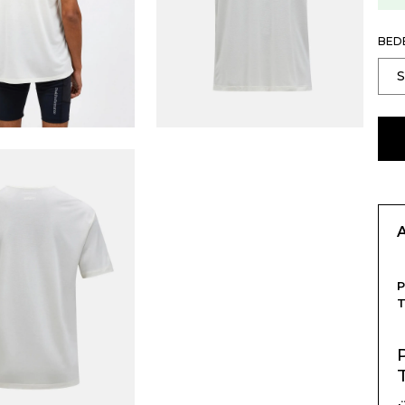
BED
P
T