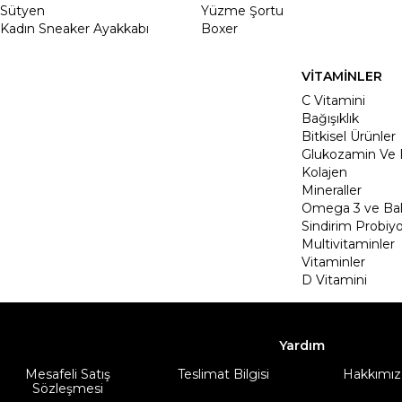
Sütyen
Yüzme Şortu
Kadın Sneaker Ayakkabı
Boxer
VİTAMİNLER
C Vitamini
Bağışıklık
Bitkisel Ürünler
Glukozamin Ve 
Kolajen
Mineraller
Omega 3 ve Balı
Sindirim Probiyo
Multivitaminler
Vitaminler
D Vitamini
Yardım
Mesafeli Satış
Teslimat Bilgisi
Hakkımız
Sözleşmesi