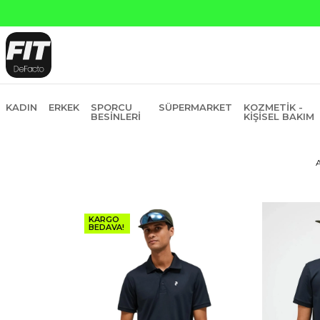
KADIN
ERKEK
SPORCU
SÜPERMARKET
KOZMETIK -
BESINLERI
KIŞISEL BAKIM
KARGO
BEDAVA!