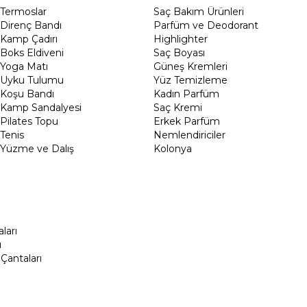
Termoslar
Saç Bakım Ürünleri
Direnç Bandı
Parfüm ve Deodorant
Kamp Çadırı
Highlighter
Boks Eldiveni
Saç Boyası
Yoga Matı
Güneş Kremleri
Uyku Tulumu
Yüz Temizleme
Koşu Bandı
Kadın Parfüm
Kamp Sandalyesi
Saç Kremi
Pilates Topu
Erkek Parfüm
Tenis
Nemlendiriciler
Yüzme ve Dalış
Kolonya
ları
ı
Çantaları