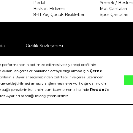
Pedal
Yemek / Beslen
Bisiklet Eldiveni
Mat Çantaları
8-11 Yaş Çocuk Bisikletleri
Spor Çantaları
da
Gizlilik Sözleşmesi
ü nasıl iade edebilirim?
klıdır.