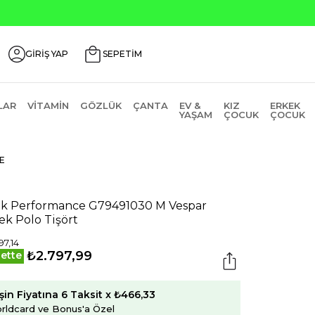
GİRİŞ YAP
SEPETİM
LAR
VITAMIN
GÖZLÜK
ÇANTA
EV &
KIZ
ERKEK
YAŞAM
ÇOCUK
ÇOCUK
E
k Performance G79491030 M Vespar
ek Polo Tişört
97,14
₺2.797,99
ette
şin Fiyatına 6 Taksit x ₺466,33
rldcard ve Bonus'a Özel