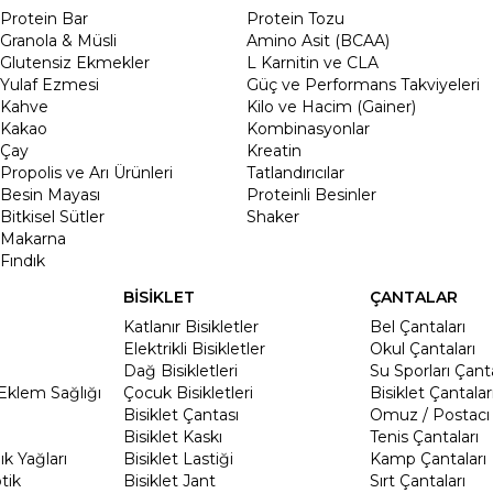
Protein Bar
Protein Tozu
Granola & Müsli
Amino Asit (BCAA)
Glutensiz Ekmekler
L Karnitin ve CLA
Yulaf Ezmesi
Güç ve Performans Takviyeleri
Kahve
Kilo ve Hacim (Gainer)
Kakao
Kombinasyonlar
Çay
Kreatin
Propolis ve Arı Ürünleri
Tatlandırıcılar
Besin Mayası
Proteinli Besinler
Bitkisel Sütler
Shaker
Makarna
Fındık
BİSİKLET
ÇANTALAR
Katlanır Bisikletler
Bel Çantaları
Elektrikli Bisikletler
Okul Çantaları
Dağ Bisikletleri
Su Sporları Çanta
Eklem Sağlığı
Çocuk Bisikletleri
Bisiklet Çantalar
Bisiklet Çantası
Omuz / Postacı 
Bisiklet Kaskı
Tenis Çantaları
k Yağları
Bisiklet Lastiği
Kamp Çantaları
tik
Bisiklet Jant
Sırt Çantaları