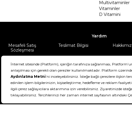
Multivitaminler
Vitaminler
D Vitamini
Yardım
Mesafeli Satış
Teslimat Bilgisi
Hakkımız
Sözleşmesi
Şartlar & Koşullar
Ürünüm
DeFactoFIT ©️ 2022-2026. Tüm hakları sa
21
SEÇİNİZ