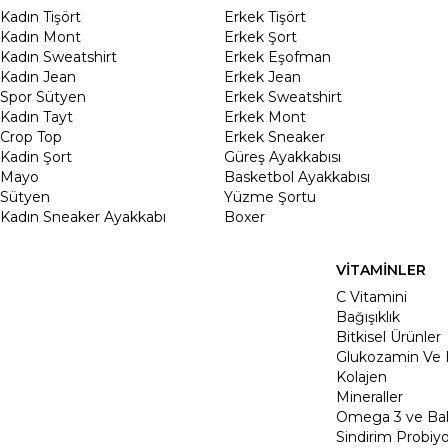
Kadın Tişört
Erkek Tişört
Kadın Mont
Erkek Şort
Kadın Sweatshirt
Erkek Eşofman
Kadın Jean
Erkek Jean
Spor Sütyen
Erkek Sweatshirt
Kadın Tayt
Erkek Mont
Crop Top
Erkek Sneaker
Kadin Şort
Güreş Ayakkabısı
Mayo
Basketbol Ayakkabısı
Sütyen
Yüzme Şortu
Kadın Sneaker Ayakkabı
Boxer
VİTAMİNLER
C Vitamini
Bağışıklık
Bitkisel Ürünler
Glukozamin Ve 
Kolajen
Mineraller
Omega 3 ve Balı
Sindirim Probiyo