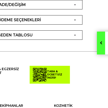
İADE/DEĞİŞİM
ÖDEME SEÇENEKLERİ
BEDEN TABLOSU
& EGZERSİZ
TARA &
T
ÜCRETSİZ
İNDİR!
EKİPMANLAR
KOZMETİK