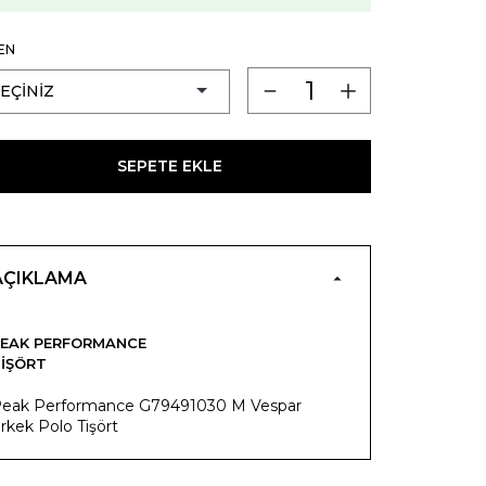
EN
SEPETE EKLE
AÇIKLAMA
EAK PERFORMANCE
IŞÖRT
eak Performance G79491030 M Vespar
rkek Polo Tişört