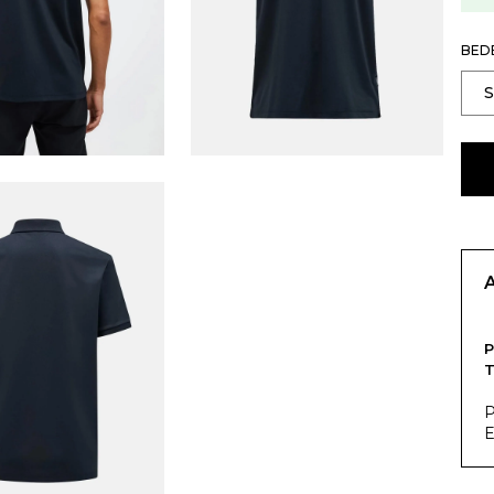
BED
P
T
P
E