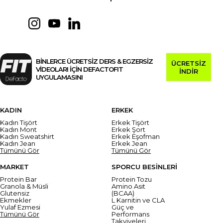
BİNLERCE ÜCRETSİZ DERS & EGZERSİZ
ÜCRETSİZ
VİDEOLARI İÇİN DEFACTOFIT
İNDİR
UYGULAMASINI
KADIN
ERKEK
Kadın Tişört
Erkek Tişört
Kadın Mont
Erkek Şort
Kadın Sweatshirt
Erkek Eşofman
Kadın Jean
Erkek Jean
Tümünü Gör
Tümünü Gör
MARKET
SPORCU BESİNLERİ
Protein Bar
Protein Tozu
Granola & Müsli
Amino Asit
Glutensiz
(BCAA)
Ekmekler
L Karnitin ve CLA
Yulaf Ezmesi
Güç ve
Tümünü Gör
Performans
Takviyeleri