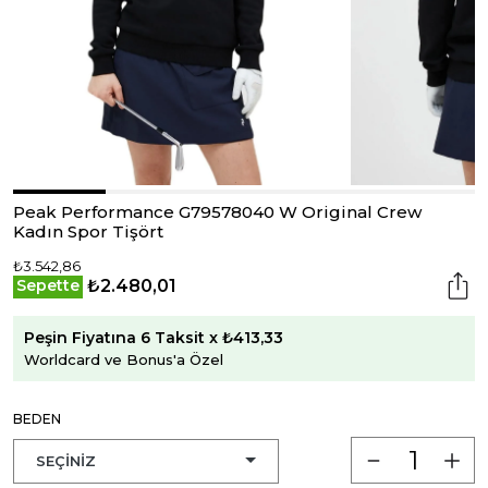
Peak Performance G79578040 W Original Crew
Kadın Spor Tişört
₺3.542,86
₺2.480,01
Sepette
Peşin Fiyatına 6 Taksit x ₺413,33
Worldcard ve Bonus'a Özel
BEDEN