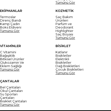
Tümünü Gör
EKİPMANLAR
KOZMETİK
Termoslar
Saç Bakım
Direnç Bandı
Ürünleri
Kamp Çadırı
Parfüm ve
Boks Eldiveni
Deodorant
Tümünü Gör
Highlighter
Saç Boyası
Tümünü Gör
VİTAMİNLER
BİSİKLET
C Vitamini
Katlanır
Bağışıklık
Bisikletler
Bitkisel Ürünler
Elektrikli
Glukozamin Ve
Bisikletler
Eklem Sağlığı
Dağ Bisikletleri
Tümünü Gör
Çocuk Bisikletleri
Tümünü Gör
ÇANTALAR
Bel Çantaları
Okul Çantaları
Su Sporları
Çantaları
Bisiklet Çantaları
Tümünü Gör