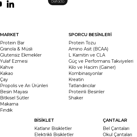
MARKET
SPORCU BESİNLERİ
Protein Bar
Protein Tozu
Granola & Müsli
Amino Asit (BCAA)
Glutensiz Ekmekler
L Karnitin ve CLA
Yulaf Ezmesi
Güç ve Performans Takviyeleri
Kahve
Kilo ve Hacim (Gainer)
Kakao
Kombinasyonlar
Çay
Kreatin
Propolis ve Arı Ürünleri
Tatlandırıcılar
Besin Mayası
Proteinli Besinler
Bitkisel Sütler
Shaker
Makarna
Fındık
BİSİKLET
ÇANTALAR
Katlanır Bisikletler
Bel Çantaları
Elektrikli Bisikletler
Okul Çantaları