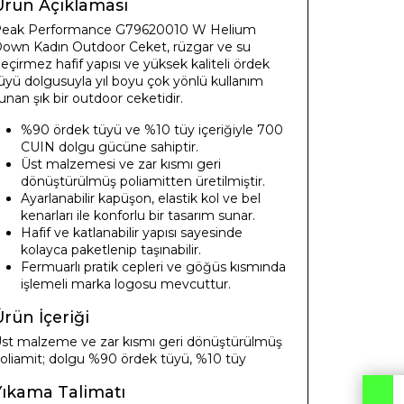
Ürün Açıklaması
eak Performance G79620010 W Helium
own Kadın Outdoor Ceket, rüzgar ve su
eçirmez hafif yapısı ve yüksek kaliteli ördek
üyü dolgusuyla yıl boyu çok yönlü kullanım
unan şık bir outdoor ceketidir.
%90 ördek tüyü ve %10 tüy içeriğiyle 700
CUIN dolgu gücüne sahiptir.
Üst malzemesi ve zar kısmı geri
dönüştürülmüş poliamitten üretilmiştir.
Ayarlanabilir kapüşon, elastik kol ve bel
kenarları ile konforlu bir tasarım sunar.
Hafif ve katlanabilir yapısı sayesinde
kolayca paketlenip taşınabilir.
Fermuarlı pratik cepleri ve göğüs kısmında
işlemeli marka logosu mevcuttur.
rün İçeriği
st malzeme ve zar kısmı geri dönüştürülmüş
oliamit; dolgu %90 ördek tüyü, %10 tüy
Yıkama Talimatı