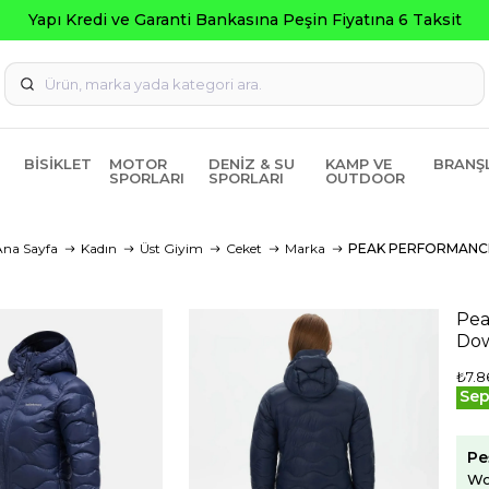
BISIKLET
MOTOR
DENIZ & SU
KAMP VE
BRANŞ
SPORLARI
SPORLARI
OUTDOOR
Ana Sayfa
Kadın
Üst Giyim
Ceket
Marka
PEAK PERFORMANC
Pea
Dow
₺7.8
Sep
Pe
Wo