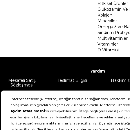
Bitkisel Ürünler
Glukozamin Ve 
Kolajen
Mineraller
Omega 3 ve Balı
Sindirim Probiyo
Multivitaminler
Vitaminler
D Vitamini
Yardım
Mesafeli Satış
Teslimat Bilgisi
Hakkımız
Sözleşmesi
Şartlar & Koşullar
Ürünüm