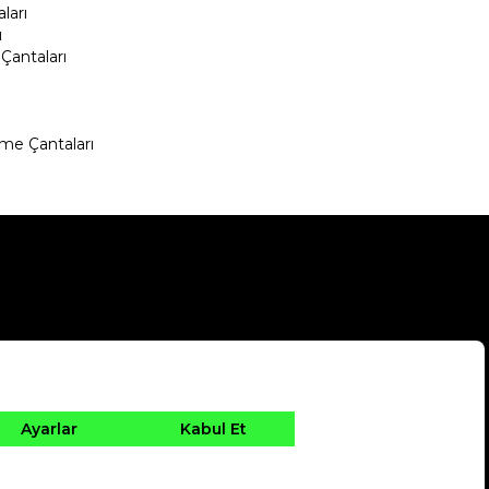
ları
ı
Çantaları
me Çantaları