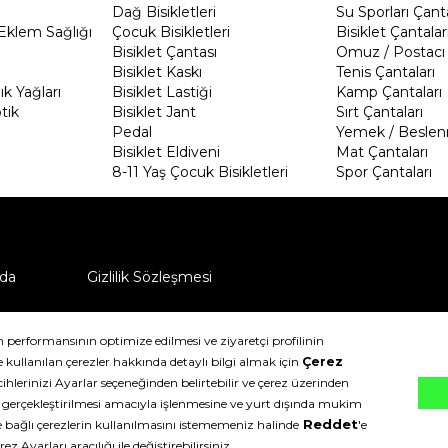
Dağ Bisikletleri
Su Sporları Çanta
Eklem Sağlığı
Çocuk Bisikletleri
Bisiklet Çantalar
Bisiklet Çantası
Omuz / Postacı 
Bisiklet Kaskı
Tenis Çantaları
k Yağları
Bisiklet Lastiği
Kamp Çantaları
tik
Bisiklet Jant
Sırt Çantaları
Pedal
Yemek / Beslen
Bisiklet Eldiveni
Mat Çantaları
8-11 Yaş Çocuk Bisikletleri
Spor Çantaları
da
Gizlilik Sözleşmesi
ü nasıl iade edebilirim?