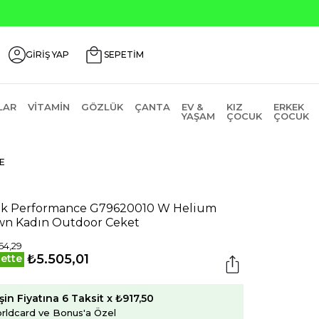
Seçili Ürünlerde ₺2000 Üz
GİRİŞ YAP
SEPETİM
LAR
VITAMIN
GÖZLÜK
ÇANTA
EV &
KIZ
ERKEK
YAŞAM
ÇOCUK
ÇOCUK
E
k Performance G79620010 W Helium
n Kadın Outdoor Ceket
64,29
₺5.505,01
ette
şin Fiyatına 6 Taksit x ₺917,50
rldcard ve Bonus'a Özel