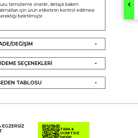
uru temizleme önerilir, detaylı bakım
alimatları için ürün etiketinin kontrol edilmesi
erektiği belirtilmiştir.
İADE/DEĞİŞİM
ÖDEME SEÇENEKLERİ
BEDEN TABLOSU
& EGZERSİZ
TARA &
T
ÜCRETSİZ
İNDİR!