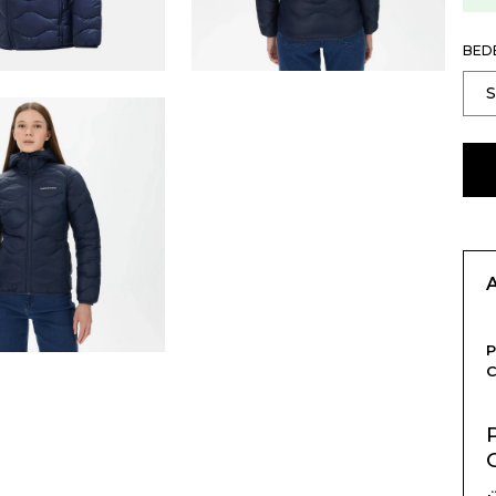
BED
P
C