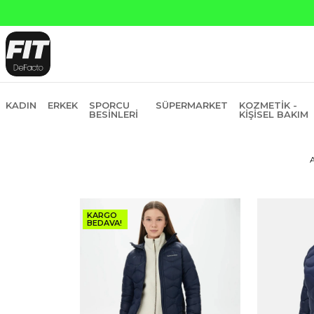
ankasına Peşin Fiyatına 6 Taksit
KADIN
ERKEK
SPORCU
SÜPERMARKET
KOZMETIK -
BESINLERI
KIŞISEL BAKIM
KARGO
BEDAVA!