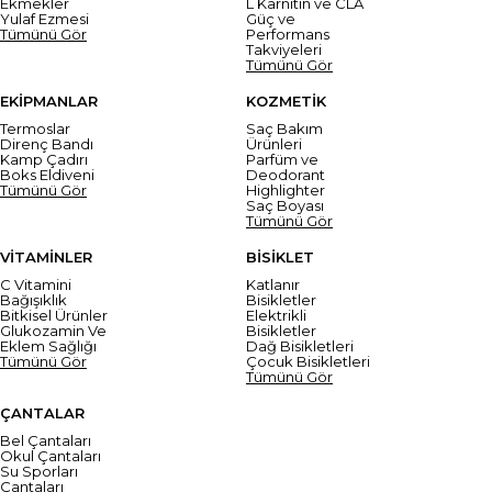
Ekmekler
L Karnitin ve CLA
Yulaf Ezmesi
Güç ve
Tümünü Gör
Performans
Takviyeleri
Tümünü Gör
EKİPMANLAR
KOZMETİK
Termoslar
Saç Bakım
Direnç Bandı
Ürünleri
Kamp Çadırı
Parfüm ve
Boks Eldiveni
Deodorant
Tümünü Gör
Highlighter
Saç Boyası
Tümünü Gör
VİTAMİNLER
BİSİKLET
C Vitamini
Katlanır
Bağışıklık
Bisikletler
Bitkisel Ürünler
Elektrikli
Glukozamin Ve
Bisikletler
Eklem Sağlığı
Dağ Bisikletleri
Tümünü Gör
Çocuk Bisikletleri
Tümünü Gör
ÇANTALAR
Bel Çantaları
Okul Çantaları
Su Sporları
Çantaları