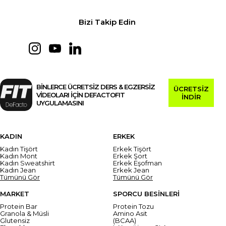
Bizi Takip Edin
BİNLERCE ÜCRETSİZ DERS & EGZERSİZ
ÜCRETSİZ
VİDEOLARI İÇİN DEFACTOFIT
İNDİR
UYGULAMASINI
KADIN
ERKEK
Kadın Tişört
Erkek Tişört
Kadın Mont
Erkek Şort
Kadın Sweatshirt
Erkek Eşofman
Kadın Jean
Erkek Jean
Tümünü Gör
Tümünü Gör
MARKET
SPORCU BESİNLERİ
Protein Bar
Protein Tozu
Granola & Müsli
Amino Asit
Glutensiz
(BCAA)