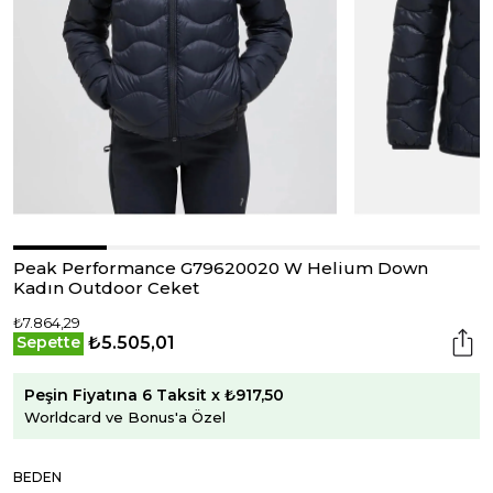
Peak Performance G79620020 W Helium Down
Kadın Outdoor Ceket
₺7.864,29
₺5.505,01
Sepette
Peşin Fiyatına 6 Taksit x ₺917,50
Worldcard ve Bonus'a Özel
BEDEN