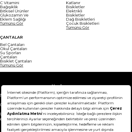
C Vitamini
Katlanır
Bağışıklık
Bisikletler
Bitkisel Ürünler
Elektrikli
Glukozamin Ve
Bisikletler
Eklem Sağlığı
Dağ Bisikletleri
Tümünü Gör
Çocuk Bisikletleri
Tümünü Gör
ÇANTALAR
Bel Çantaları
Okul Çantaları
Su Sporları
Çantaları
Bisiklet Çantaları
Tümünü Gör
Yardım
Mesafeli Satış Sözleşmesi
Teslimat Bilgisi
Gizlilik Sözleşmesi
Şartlar & Koşullar
Ürünümü nasıl iade
Hakkımızda
edebilirim?