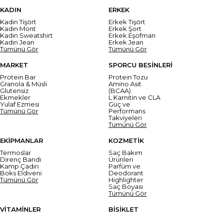
KADIN
ERKEK
Kadın Tişört
Erkek Tişört
Kadın Mont
Erkek Şort
Kadın Sweatshirt
Erkek Eşofman
Kadın Jean
Erkek Jean
Tümünü Gör
Tümünü Gör
MARKET
SPORCU BESİNLERİ
Protein Bar
Protein Tozu
Granola & Müsli
Amino Asit
Glutensiz
(BCAA)
Ekmekler
L Karnitin ve CLA
Yulaf Ezmesi
Güç ve
Tümünü Gör
Performans
Takviyeleri
Tümünü Gör
EKİPMANLAR
KOZMETİK
Termoslar
Saç Bakım
Direnç Bandı
Ürünleri
Kamp Çadırı
Parfüm ve
Boks Eldiveni
Deodorant
Tümünü Gör
Highlighter
Saç Boyası
Tümünü Gör
VİTAMİNLER
BİSİKLET