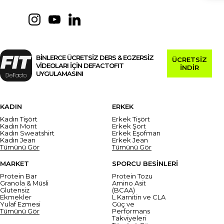
BİNLERCE ÜCRETSİZ DERS & EGZERSİZ
ÜCRETSİZ
VİDEOLARI İÇİN DEFACTOFIT
İNDİR
UYGULAMASINI
KADIN
ERKEK
Kadın Tişört
Erkek Tişört
Kadın Mont
Erkek Şort
Kadın Sweatshirt
Erkek Eşofman
Kadın Jean
Erkek Jean
Tümünü Gör
Tümünü Gör
MARKET
SPORCU BESİNLERİ
Protein Bar
Protein Tozu
Granola & Müsli
Amino Asit
Glutensiz
(BCAA)
Ekmekler
L Karnitin ve CLA
Yulaf Ezmesi
Güç ve
Tümünü Gör
Performans
Takviyeleri