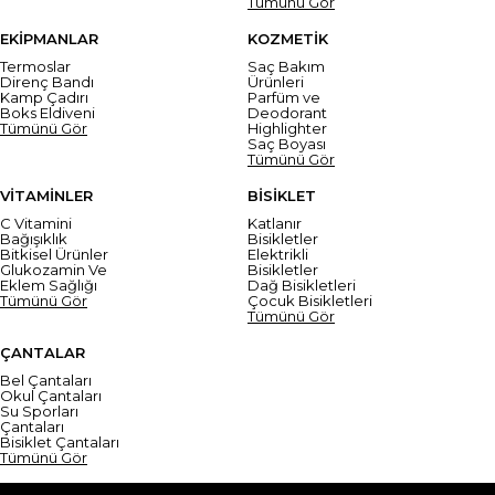
Tümünü Gör
EKİPMANLAR
KOZMETİK
Termoslar
Saç Bakım
Direnç Bandı
Ürünleri
Kamp Çadırı
Parfüm ve
Boks Eldiveni
Deodorant
Tümünü Gör
Highlighter
Saç Boyası
Tümünü Gör
VİTAMİNLER
BİSİKLET
C Vitamini
Katlanır
Bağışıklık
Bisikletler
Bitkisel Ürünler
Elektrikli
Glukozamin Ve
Bisikletler
Eklem Sağlığı
Dağ Bisikletleri
Tümünü Gör
Çocuk Bisikletleri
Tümünü Gör
ÇANTALAR
Bel Çantaları
Okul Çantaları
Su Sporları
Çantaları
Bisiklet Çantaları
Tümünü Gör