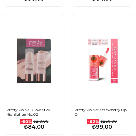
Pretty Pb-931 Glow Stick
Pretty Pb-935 Strawberry Lip
Highlighter No:02
Oil
₺210,00
₺260,00
-60%
-62%
₺84,00
₺99,00