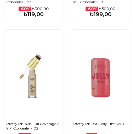
Concealer - 03
In-1 Concealer - 01
₺300,00
₺500,00
-60%
-60%
₺119,00
₺199,00
Pretty Pb-438 Full Coverage 2-
Pretty Pb-930 Jelly Tint No:01
In-1 Concealer - 02