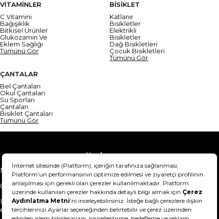
VİTAMİNLER
BİSİKLET
C Vitamini
Katlanır
Bağışıklık
Bisikletler
Bitkisel Ürünler
Elektrikli
Glukozamin Ve
Bisikletler
Eklem Sağlığı
Dağ Bisikletleri
Tümünü Gör
Çocuk Bisikletleri
Tümünü Gör
ÇANTALAR
Bel Çantaları
Okul Çantaları
Su Sporları
Çantaları
Bisiklet Çantaları
Tümünü Gör
Yardım
Mesafeli Satış Sözleşmesi
Teslimat Bilgisi
Gizlilik Sözleşmesi
Şartlar & Koşullar
Ürünümü nasıl iade
Hakkımızda
edebilirim?