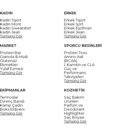
KADIN
ERKEK
Kadın Tişört
Erkek Tişört
Kadın Mont
Erkek Şort
Kadın Sweatshirt
Erkek Eşofman
Kadın Jean
Erkek Jean
Tümünü Gör
Tümünü Gör
MARKET
SPORCU BESİNLERİ
Protein Bar
Protein Tozu
Granola & Müsli
Amino Asit
Glutensiz
(BCAA)
Ekmekler
L Karnitin ve CLA
Yulaf Ezmesi
Güç ve
Tümünü Gör
Performans
Takviyeleri
Tümünü Gör
EKİPMANLAR
KOZMETİK
Termoslar
Saç Bakım
Direnç Bandı
Ürünleri
Kamp Çadırı
Parfüm ve
Boks Eldiveni
Deodorant
Tümünü Gör
Highlighter
Saç Boyası
Tümünü Gör