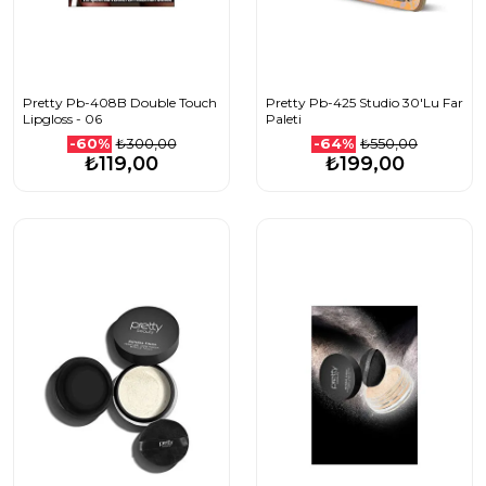
Pretty Pb-408B Double Touch
Pretty Pb-425 Studio 30'Lu Far
Lipgloss - 06
Paleti
₺300,00
₺550,00
-60%
-64%
₺119,00
₺199,00