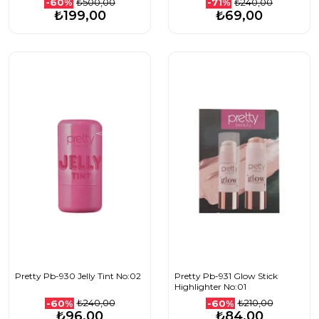
₺500,00
₺240,00
-60%
-71%
₺199,00
₺69,00
Pretty Pb-930 Jelly Tint No:02
Pretty Pb-931 Glow Stick
Highlighter No:01
₺240,00
₺210,00
-60%
-60%
₺96,00
₺84,00