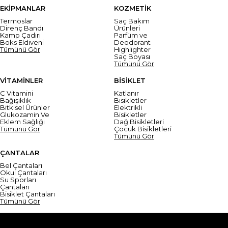
EKİPMANLAR
KOZMETİK
Termoslar
Saç Bakım
Direnç Bandı
Ürünleri
Kamp Çadırı
Parfüm ve
Boks Eldiveni
Deodorant
Tümünü Gör
Highlighter
Saç Boyası
Tümünü Gör
VİTAMİNLER
BİSİKLET
C Vitamini
Katlanır
Bağışıklık
Bisikletler
Bitkisel Ürünler
Elektrikli
Glukozamin Ve
Bisikletler
Eklem Sağlığı
Dağ Bisikletleri
Tümünü Gör
Çocuk Bisikletleri
Tümünü Gör
ÇANTALAR
Bel Çantaları
Okul Çantaları
Su Sporları
Çantaları
Bisiklet Çantaları
Tümünü Gör