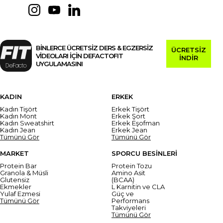
BİNLERCE ÜCRETSİZ DERS & EGZERSİZ
ÜCRETSİZ
VİDEOLARI İÇİN DEFACTOFIT
İNDİR
UYGULAMASINI
KADIN
ERKEK
Kadın Tişört
Erkek Tişört
Kadın Mont
Erkek Şort
Kadın Sweatshirt
Erkek Eşofman
Kadın Jean
Erkek Jean
Tümünü Gör
Tümünü Gör
MARKET
SPORCU BESİNLERİ
Protein Bar
Protein Tozu
Granola & Müsli
Amino Asit
Glutensiz
(BCAA)
Ekmekler
L Karnitin ve CLA
Yulaf Ezmesi
Güç ve
Tümünü Gör
Performans
Takviyeleri
Tümünü Gör