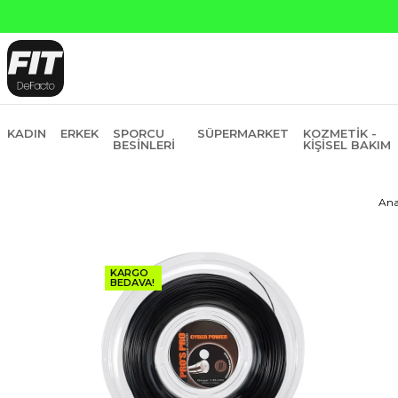
Yapı Kredi ve Garanti Bankasın
KADIN
ERKEK
SPORCU
SÜPERMARKET
KOZMETIK -
BESINLERI
KIŞISEL BAKIM
Ana
KARGO
BEDAVA!