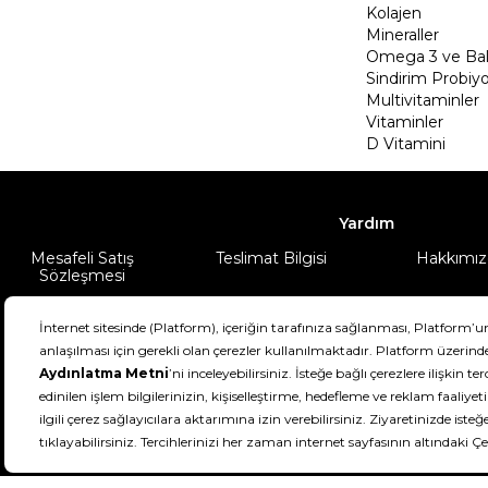
Kolajen
Mineraller
Omega 3 ve Balı
Sindirim Probiyo
Multivitaminler
Vitaminler
D Vitamini
Yardım
Mesafeli Satış
Teslimat Bilgisi
Hakkımız
Sözleşmesi
Şartlar & Koşullar
Ürünüm
DeFactoFIT ©️ 2022-2026. Tüm hakları sa
21
SEÇİNİZ