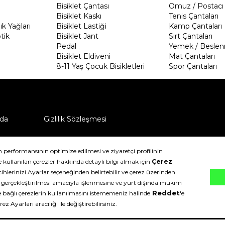
Bisiklet Çantası
Omuz / Postacı 
Bisiklet Kaskı
Tenis Çantaları
k Yağları
Bisiklet Lastiği
Kamp Çantaları
tik
Bisiklet Jant
Sırt Çantaları
Pedal
Yemek / Beslen
Bisiklet Eldiveni
Mat Çantaları
8-11 Yaş Çocuk Bisikletleri
Spor Çantaları
da
Gizlilik Sözleşmesi
ü nasıl iade edebilirim?
klıdır.