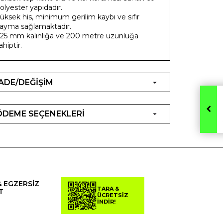
olyester yapıdadır.
üksek his, minimum gerilim kaybı ve sıfır
ayma sağlamaktadır.
,25 mm kalınlığa ve 200 metre uzunluğa
ahiptir.
İADE/DEĞİŞİM
ÖDEME SEÇENEKLERİ
& EGZERSİZ
TARA &
T
ÜCRETSİZ
İNDİR!