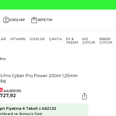
GİRİŞ YAP
SEPETİM
LAR
VITAMIN
GÖZLÜK
ÇANTA
EV &
KIZ
ERKEK
YAŞAM
ÇOCUK
ÇOCUK
 Pro
's Pro Cyber Pro Power 200m 1,25mm
daj
%
₺4.659,90
.727,92
şin Fiyatına 6 Taksit x ₺621,32
rldcard ve Bonus'a Özel