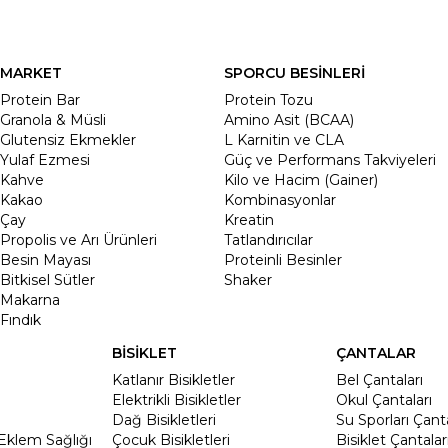
MARKET
SPORCU BESİNLERİ
Protein Bar
Protein Tozu
Granola & Müsli
Amino Asit (BCAA)
Glutensiz Ekmekler
L Karnitin ve CLA
Yulaf Ezmesi
Güç ve Performans Takviyeleri
Kahve
Kilo ve Hacim (Gainer)
Kakao
Kombinasyonlar
Çay
Kreatin
Propolis ve Arı Ürünleri
Tatlandırıcılar
Besin Mayası
Proteinli Besinler
Bitkisel Sütler
Shaker
Makarna
Fındık
BİSİKLET
ÇANTALAR
Katlanır Bisikletler
Bel Çantaları
Elektrikli Bisikletler
Okul Çantaları
Dağ Bisikletleri
Su Sporları Çanta
Eklem Sağlığı
Çocuk Bisikletleri
Bisiklet Çantalar