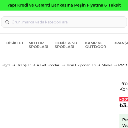
a Peşin Fiyatına 6 Taksit
BISIKLET
MOTOR
DENIZ & SU
KAMP VE
BRANŞ
SPORLARI
SPORLARI
OUTDOOR
 Sayfa
Branşlar
Raket Sporları
Tenis Ekipmanları
Marka
Pro's
Pro
Kor
-20
₺3
Pe
Wo