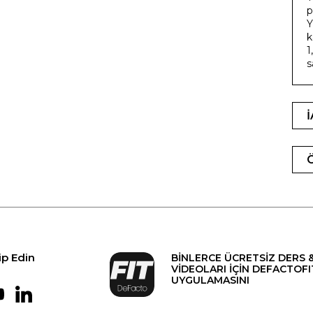
p
Y
k
1
s
ip Edin
BİNLERCE ÜCRETSİZ DERS 
VİDEOLARI İÇİN DEFACTOFI
UYGULAMASINI