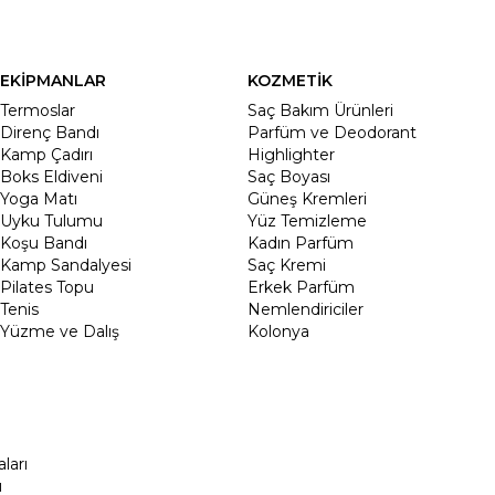
EKİPMANLAR
KOZMETİK
Termoslar
Saç Bakım Ürünleri
Direnç Bandı
Parfüm ve Deodorant
Kamp Çadırı
Highlighter
Boks Eldiveni
Saç Boyası
Yoga Matı
Güneş Kremleri
Uyku Tulumu
Yüz Temizleme
Koşu Bandı
Kadın Parfüm
Kamp Sandalyesi
Saç Kremi
Pilates Topu
Erkek Parfüm
Tenis
Nemlendiriciler
Yüzme ve Dalış
Kolonya
ları
ı