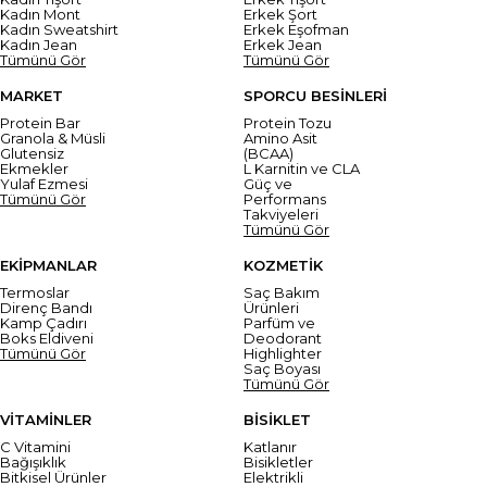
Kadın Mont
Erkek Şort
Kadın Sweatshirt
Erkek Eşofman
Kadın Jean
Erkek Jean
Tümünü Gör
Tümünü Gör
MARKET
SPORCU BESİNLERİ
Protein Bar
Protein Tozu
Granola & Müsli
Amino Asit
Glutensiz
(BCAA)
Ekmekler
L Karnitin ve CLA
Yulaf Ezmesi
Güç ve
Tümünü Gör
Performans
Takviyeleri
Tümünü Gör
EKİPMANLAR
KOZMETİK
Termoslar
Saç Bakım
Direnç Bandı
Ürünleri
Kamp Çadırı
Parfüm ve
Boks Eldiveni
Deodorant
Tümünü Gör
Highlighter
Saç Boyası
Tümünü Gör
VİTAMİNLER
BİSİKLET
C Vitamini
Katlanır
Bağışıklık
Bisikletler
Bitkisel Ürünler
Elektrikli