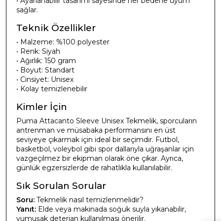
• Ayarlanabilir tasarımı sayesinde her bedene uyum
sağlar.
Teknik Özellikler
• Malzeme: %100 polyester
• Renk: Siyah
• Ağırlık: 150 gram
• Boyut: Standart
• Cinsiyet: Unisex
• Kolay temizlenebilir
Kimler İçin
Puma Attacanto Sleeve Unisex Tekmelik, sporcuların
antrenman ve müsabaka performansını en üst
seviyeye çıkarmak için ideal bir seçimdir. Futbol,
basketbol, voleybol gibi spor dallarıyla uğraşanlar için
vazgeçilmez bir ekipman olarak öne çıkar. Ayrıca,
günlük egzersizlerde de rahatlıkla kullanılabilir.
Sık Sorulan Sorular
Soru:
Tekmelik nasıl temizlenmelidir?
Yanıt:
Elde veya makinada soğuk suyla yıkanabilir,
yumuşak deterjan kullanılması önerilir.