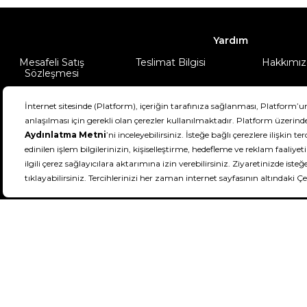
Yardım
Mesafeli Satış
Teslimat Bilgisi
Hakkımız
Sözleşmesi
Şartlar & Koşullar
Ürünüm
DeFactoFIT ©️ 2022-2026. Tüm hakları sa
21
SEÇİNİZ