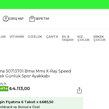
Seçili Ürünlerde ₺2000 Üzeri ₺200 İndirim Kodu
GİRİŞ YAP
SEPETİM
LAR
VITAMIN
GÖZLÜK
ÇANTA
EV &
KIZ
ERKEK
YAŞAM
ÇOCUK
ÇOCUK
a 30713701 Bmw Mms X-Ray Speed
ek Günlük Spor Ayakkabı
75,71
₺4.113,00
ette
şin Fiyatına 6 Taksit x ₺685,50
rldcard ve Bonus'a Özel