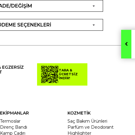
İADE/DEĞİŞİM
ÖDEME SEÇENEKLERİ
& EGZERSİZ
TARA &
T
ÜCRETSİZ
İNDİR!
EKİPMANLAR
KOZMETİK
Termoslar
Saç Bakım Ürünleri
Direnç Bandı
Parfüm ve Deodorant
Kamp Çadırı
Highlighter