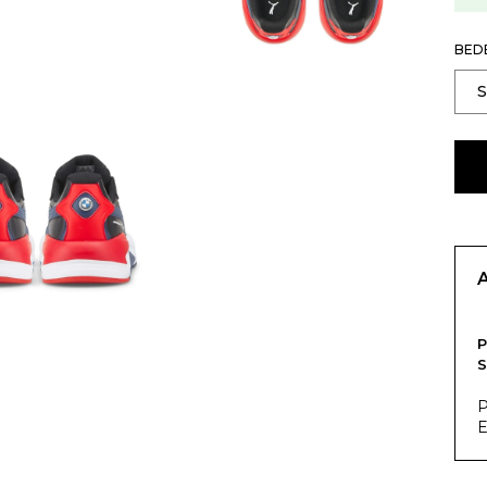
BED
S
P
E