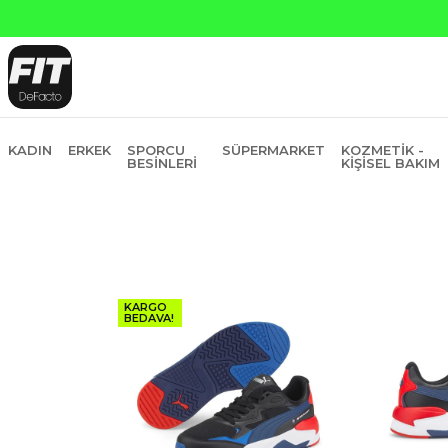
6 Taksit
KADIN
ERKEK
SPORCU
SÜPERMARKET
KOZMETIK -
BESINLERI
KIŞISEL BAKIM
KARGO
BEDAVA!