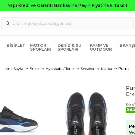
BISIKLET
MOTOR
DENIZ & SU
KAMP VE
BRANŞ
SPORLARI
SPORLARI
OUTDOOR
Ana Sayfa
Erkek
Ayakkabı / Terlik
Sneaker
Marka
Puma
Pum
Erk
₺5.8
Sep
Pe
Wo