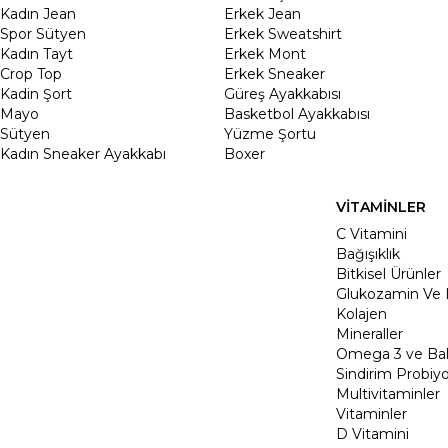
Kadın Jean
Erkek Jean
Spor Sütyen
Erkek Sweatshirt
Kadın Tayt
Erkek Mont
Crop Top
Erkek Sneaker
Kadin Şort
Güreş Ayakkabısı
Mayo
Basketbol Ayakkabısı
Sütyen
Yüzme Şortu
Kadın Sneaker Ayakkabı
Boxer
VİTAMİNLER
C Vitamini
Bağışıklık
Bitkisel Ürünler
Glukozamin Ve 
Kolajen
Mineraller
Omega 3 ve Balı
Sindirim Probiyo
Multivitaminler
Vitaminler
D Vitamini