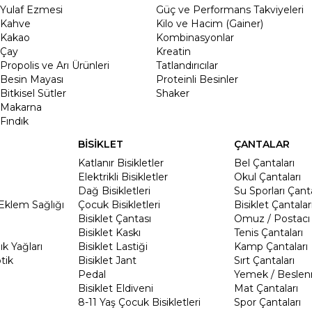
Yulaf Ezmesi
Güç ve Performans Takviyeleri
Kahve
Kilo ve Hacim (Gainer)
Kakao
Kombinasyonlar
Çay
Kreatin
Propolis ve Arı Ürünleri
Tatlandırıcılar
Besin Mayası
Proteinli Besinler
Bitkisel Sütler
Shaker
Makarna
Fındık
BİSİKLET
ÇANTALAR
Katlanır Bisikletler
Bel Çantaları
Elektrikli Bisikletler
Okul Çantaları
Dağ Bisikletleri
Su Sporları Çanta
Eklem Sağlığı
Çocuk Bisikletleri
Bisiklet Çantalar
Bisiklet Çantası
Omuz / Postacı 
Bisiklet Kaskı
Tenis Çantaları
k Yağları
Bisiklet Lastiği
Kamp Çantaları
tik
Bisiklet Jant
Sırt Çantaları
Pedal
Yemek / Beslen
Bisiklet Eldiveni
Mat Çantaları
8-11 Yaş Çocuk Bisikletleri
Spor Çantaları