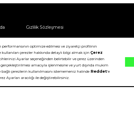
da
Gizlilik Sözleşmesi
ü nasıl iade edebilirim?
klıdır.