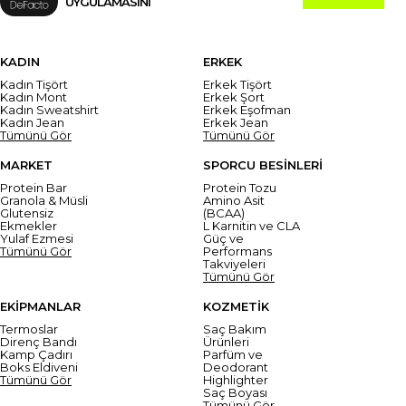
UYGULAMASINI
KADIN
ERKEK
Kadın Tişört
Erkek Tişört
Kadın Mont
Erkek Şort
Kadın Sweatshirt
Erkek Eşofman
Kadın Jean
Erkek Jean
Tümünü Gör
Tümünü Gör
MARKET
SPORCU BESİNLERİ
Protein Bar
Protein Tozu
Granola & Müsli
Amino Asit
Glutensiz
(BCAA)
Ekmekler
L Karnitin ve CLA
Yulaf Ezmesi
Güç ve
Tümünü Gör
Performans
Takviyeleri
Tümünü Gör
EKİPMANLAR
KOZMETİK
Termoslar
Saç Bakım
Direnç Bandı
Ürünleri
Kamp Çadırı
Parfüm ve
Boks Eldiveni
Deodorant
Tümünü Gör
Highlighter
Saç Boyası
Tümünü Gör