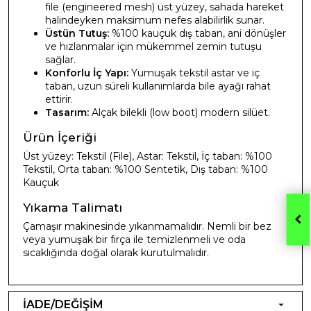
file (engineered mesh) üst yüzey, sahada hareket
halindeyken maksimum nefes alabilirlik sunar.
Üstün Tutuş:
%100 kauçuk dış taban, ani dönüşler
ve hızlanmalar için mükemmel zemin tutuşu
sağlar.
Konforlu İç Yapı:
Yumuşak tekstil astar ve iç
taban, uzun süreli kullanımlarda bile ayağı rahat
ettirir.
Tasarım:
Alçak bilekli (low boot) modern silüet.
Ürün İçeriği
Üst yüzey: Tekstil (File), Astar: Tekstil, İç taban: %100
Tekstil, Orta taban: %100 Sentetik, Dış taban: %100
Kauçuk
Yıkama Talimatı
Çamaşır makinesinde yıkanmamalıdır. Nemli bir bez
veya yumuşak bir fırça ile temizlenmeli ve oda
sıcaklığında doğal olarak kurutulmalıdır.
İADE/DEĞİŞİM