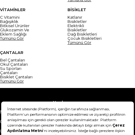
VİTAMİNLER
BİSİKLET
C Vitamini
Katlanır
Bağışıklık
Bisikletler
Bitkisel Ürünler
Elektrikli
Glukozamin Ve
Bisikletler
Eklem Sağlığı
Dağ Bisikletleri
Tümünü Gör
Çocuk Bisikletleri
Tümünü Gör
ÇANTALAR
Bel Çantaları
Okul Çantaları
Su Sporları
Çantaları
Bisiklet Çantaları
Tümünü Gör
Yardım
Mesafeli Satış Sözleşmesi
Teslimat Bilgisi
Gizlilik Sözleşmesi
Şartlar & Koşullar
Ürünümü nasıl iade
Hakkımızda