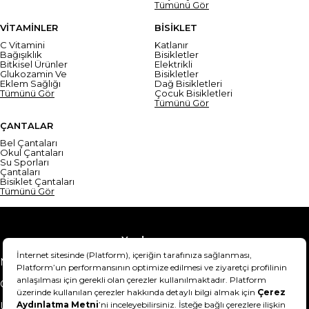
Tümünü Gör
VİTAMİNLER
BİSİKLET
C Vitamini
Katlanır
Bağışıklık
Bisikletler
Bitkisel Ürünler
Elektrikli
Glukozamin Ve
Bisikletler
Eklem Sağlığı
Dağ Bisikletleri
Tümünü Gör
Çocuk Bisikletleri
Tümünü Gör
ÇANTALAR
Bel Çantaları
Okul Çantaları
Su Sporları
Çantaları
Bisiklet Çantaları
Tümünü Gör
Yardım
Mesafeli Satış Sözleşmesi
Teslimat Bilgisi
Gizlilik Sözleşmesi
Şartlar & Koşullar
Ürünümü nasıl iade
Hakkımızda