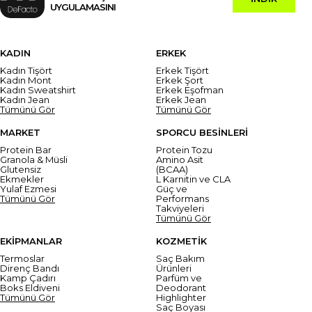
UYGULAMASINI
KADIN
ERKEK
Kadın Tişört
Erkek Tişört
Kadın Mont
Erkek Şort
Kadın Sweatshirt
Erkek Eşofman
Kadın Jean
Erkek Jean
Tümünü Gör
Tümünü Gör
MARKET
SPORCU BESİNLERİ
Protein Bar
Protein Tozu
Granola & Müsli
Amino Asit
Glutensiz
(BCAA)
Ekmekler
L Karnitin ve CLA
Yulaf Ezmesi
Güç ve
Tümünü Gör
Performans
Takviyeleri
Tümünü Gör
EKİPMANLAR
KOZMETİK
Termoslar
Saç Bakım
Direnç Bandı
Ürünleri
Kamp Çadırı
Parfüm ve
Boks Eldiveni
Deodorant
Tümünü Gör
Highlighter
Saç Boyası