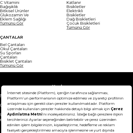
C Vitamini
Katlanır
Bağışıklık
Bisikletler
Bitkisel Ürünler
Elektrikli
Glukozamin Ve
Bisikletler
Eklem Sağlığı
Dağ Bisikletleri
Tümünü Gör
Çocuk Bisikletleri
Tümünü Gör
ÇANTALAR
Bel Çantaları
Okul Çantaları
Su Sporları
Çantaları
Bisiklet Çantaları
Tümünü Gör
Yardım
Mesafeli Satış Sözleşmesi
Teslimat Bilgisi
Gizlilik Sözleşmesi
Şartlar & Koşullar
Ürünümü nasıl iade
Hakkımızda
edebilirim?