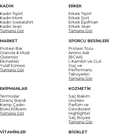
KADIN
ERKEK
Kadın Tişört
Erkek Tişört
Kadın Mont
Erkek Şort
Kadın Sweatshirt
Erkek Eşofman
Kadın Jean
Erkek Jean
Tümünü Gör
Tümünü Gör
MARKET
SPORCU BESİNLERİ
Protein Bar
Protein Tozu
Granola & Müsli
Amino Asit
Glutensiz
(BCAA)
Ekmekler
L Karnitin ve CLA
Yulaf Ezmesi
Güç ve
Tümünü Gör
Performans
Takviyeleri
Tümünü Gör
EKİPMANLAR
KOZMETİK
Termoslar
Saç Bakım
Direnç Bandı
Ürünleri
Kamp Çadırı
Parfüm ve
Boks Eldiveni
Deodorant
Tümünü Gör
Highlighter
Saç Boyası
Tümünü Gör
VİTAMİNLER
BİSİKLET