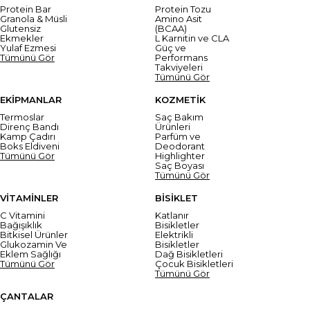
Protein Bar
Protein Tozu
Granola & Müsli
Amino Asit
Glutensiz
(BCAA)
Ekmekler
L Karnitin ve CLA
Yulaf Ezmesi
Güç ve
Tümünü Gör
Performans
Takviyeleri
Tümünü Gör
EKİPMANLAR
KOZMETİK
Termoslar
Saç Bakım
Direnç Bandı
Ürünleri
Kamp Çadırı
Parfüm ve
Boks Eldiveni
Deodorant
Tümünü Gör
Highlighter
Saç Boyası
Tümünü Gör
VİTAMİNLER
BİSİKLET
C Vitamini
Katlanır
Bağışıklık
Bisikletler
Bitkisel Ürünler
Elektrikli
Glukozamin Ve
Bisikletler
Eklem Sağlığı
Dağ Bisikletleri
Tümünü Gör
Çocuk Bisikletleri
Tümünü Gör
ÇANTALAR