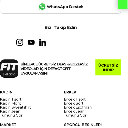
WhatsApp Destek
Bizi Takip Edin
BİNLERCE ÜCRETSİZ DERS & EGZERSİZ
ÜCRETSİZ
VİDEOLARI İÇİN DEFACTOFIT
İNDİR
UYGULAMASINI
KADIN
ERKEK
Kadın Tişört
Erkek Tişört
Kadın Mont
Erkek Şort
Kadın Sweatshirt
Erkek Eşofman
Kadın Jean
Erkek Jean
Tümünü Gör
Tümünü Gör
MARKET
SPORCU BESİNLERİ