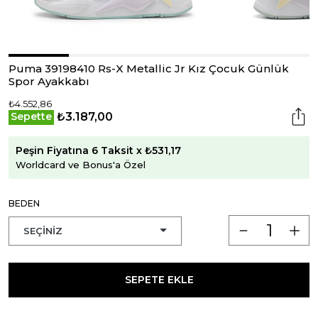
Puma 39198410 Rs-X Metallic Jr Kız Çocuk Günlük
Spor Ayakkabı
₺4.552,86
₺3.187,00
Sepette
Peşin Fiyatına 6 Taksit x ₺531,17
Worldcard ve Bonus'a Özel
BEDEN
SEPETE EKLE