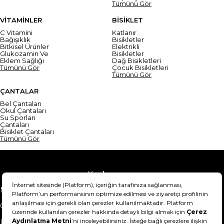
Tümünü Gör
VİTAMİNLER
BİSİKLET
C Vitamini
Katlanır
Bağışıklık
Bisikletler
Bitkisel Ürünler
Elektrikli
Glukozamin Ve
Bisikletler
Eklem Sağlığı
Dağ Bisikletleri
Tümünü Gör
Çocuk Bisikletleri
Tümünü Gör
ÇANTALAR
Bel Çantaları
Okul Çantaları
Su Sporları
Çantaları
Bisiklet Çantaları
Tümünü Gör
Yardım
Mesafeli Satış Sözleşmesi
Teslimat Bilgisi
Gizlilik Sözleşmesi
Şartlar & Koşullar
Ürünümü nasıl iade
Hakkımızda