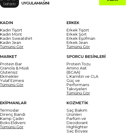
UYGULAMASINI
KADIN
ERKEK
Kadın Tişört
Erkek Tişört
Kadın Mont
Erkek Şort
Kadın Sweatshirt
Erkek Eşofman
Kadın Jean
Erkek Jean
Tümünü Gör
Tümünü Gör
MARKET
SPORCU BESİNLERİ
Protein Bar
Protein Tozu
Granola & Müsli
Amino Asit
Glutensiz
(BCAA)
Ekmekler
L Karnitin ve CLA
Yulaf Ezmesi
Güç ve
Tümünü Gör
Performans
Takviyeleri
Tümünü Gör
EKİPMANLAR
KOZMETİK
Termoslar
Saç Bakım
Direnç Bandı
Ürünleri
Kamp Çadırı
Parfüm ve
Boks Eldiveni
Deodorant
Tümünü Gör
Highlighter
Saç Boyası