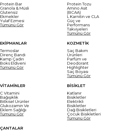
Protein Bar
Protein Tozu
Granola & Müsli
Amino Asit
Glutensiz
(BCAA)
Ekmekler
L Karnitin ve CLA
Yulaf Ezmesi
Güç ve
Tümünü Gör
Performans
Takviyeleri
Tümünü Gör
EKİPMANLAR
KOZMETİK
Termoslar
Saç Bakım
Direnç Bandı
Ürünleri
Kamp Çadırı
Parfüm ve
Boks Eldiveni
Deodorant
Tümünü Gör
Highlighter
Saç Boyası
Tümünü Gör
VİTAMİNLER
BİSİKLET
C Vitamini
Katlanır
Bağışıklık
Bisikletler
Bitkisel Ürünler
Elektrikli
Glukozamin Ve
Bisikletler
Eklem Sağlığı
Dağ Bisikletleri
Tümünü Gör
Çocuk Bisikletleri
Tümünü Gör
ÇANTALAR