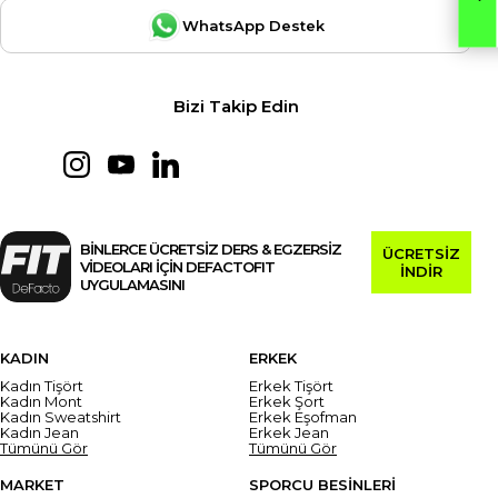
WhatsApp Destek
Bizi Takip Edin
BİNLERCE ÜCRETSİZ DERS & EGZERSİZ
ÜCRETSİZ
VİDEOLARI İÇİN DEFACTOFIT
İNDİR
UYGULAMASINI
KADIN
ERKEK
Kadın Tişört
Erkek Tişört
Kadın Mont
Erkek Şort
Kadın Sweatshirt
Erkek Eşofman
Kadın Jean
Erkek Jean
Tümünü Gör
Tümünü Gör
MARKET
SPORCU BESİNLERİ