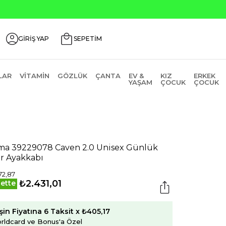
₺2000 Üzeri ₺200 İndirim Kodu: AGUSTOS200
GİRİŞ YAP
SEPETİM
LAR
VITAMIN
GÖZLÜK
ÇANTA
EV &
KIZ
ERKEK
YAŞAM
ÇOCUK
ÇOCUK
a 39229078 Caven 2.0 Unisex Günlük
r Ayakkabı
72,87
₺2.431,01
ette
şin Fiyatına 6 Taksit x ₺405,17
rldcard ve Bonus'a Özel