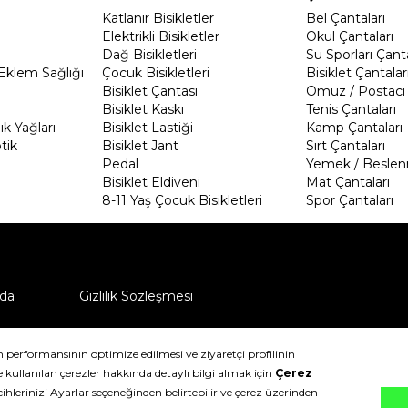
Katlanır Bisikletler
Bel Çantaları
Elektrikli Bisikletler
Okul Çantaları
Dağ Bisikletleri
Su Sporları Çanta
Eklem Sağlığı
Çocuk Bisikletleri
Bisiklet Çantalar
Bisiklet Çantası
Omuz / Postacı 
Bisiklet Kaskı
Tenis Çantaları
k Yağları
Bisiklet Lastiği
Kamp Çantaları
tik
Bisiklet Jant
Sırt Çantaları
Pedal
Yemek / Beslen
Bisiklet Eldiveni
Mat Çantaları
8-11 Yaş Çocuk Bisikletleri
Spor Çantaları
da
Gizlilik Sözleşmesi
ü nasıl iade edebilirim?