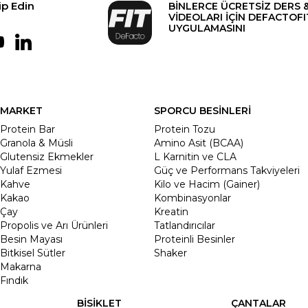
ip Edin
BİNLERCE ÜCRETSİZ DERS 
VİDEOLARI İÇİN DEFACTOFI
UYGULAMASINI
MARKET
SPORCU BESİNLERİ
Protein Bar
Protein Tozu
Granola & Müsli
Amino Asit (BCAA)
Glutensiz Ekmekler
L Karnitin ve CLA
Yulaf Ezmesi
Güç ve Performans Takviyeleri
Kahve
Kilo ve Hacim (Gainer)
Kakao
Kombinasyonlar
Çay
Kreatin
Propolis ve Arı Ürünleri
Tatlandırıcılar
Besin Mayası
Proteinli Besinler
Bitkisel Sütler
Shaker
Makarna
Fındık
BİSİKLET
ÇANTALAR