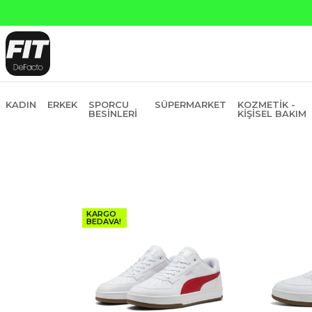
KADIN
ERKEK
SPORCU
SÜPERMARKET
KOZMETIK -
BESINLERI
KIŞISEL BAKIM
KARGO
BEDAVA!