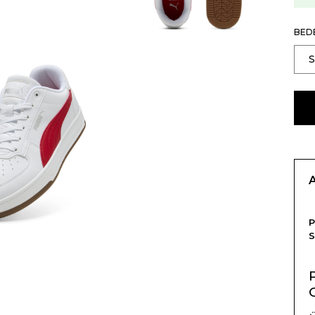
BED
S