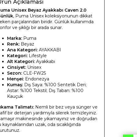
Ürün Açıklaması
uma Unisex Beyaz Ayakkabı Caven 2.0
ünlük
, Puma Unisex koleksiyonunun dikkat
eken parçalarından biridir. Günlük kullanımda
onfor ve şıklığı bir arada sunar.
Marka:
Puma
Renk:
Beyaz
Ana Kategori:
AYAKKABI
Kategori:
Lifestyle
Alt Kategori:
Ayakkabı
Cinsiyet:
Unisex
Sezon:
CLE-FW25
Menşei:
Endonezya
Kumaş:
Dış Saya: %100 Sentetik Deri;
Astar: %100 Tekstil; Dış Taban: %100
Kauçuk
ıkama Talimatı:
Nemli bir bez veya sünger ve
afif bir deterjan yardımıyla silerek temizleyiniz.
amaşır makinesinde yıkamayınız ve doğrudan
sı kaynaklarından uzak, oda sıcaklığında
urutunuz.