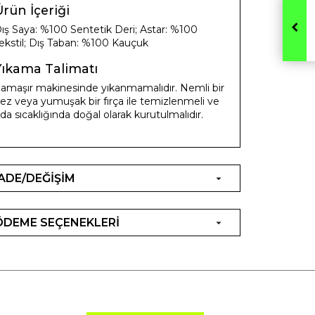
rün İçeriği
ış Saya: %100 Sentetik Deri; Astar: %100
ekstil; Dış Taban: %100 Kauçuk
Yıkama Talimatı
amaşır makinesinde yıkanmamalıdır. Nemli bir
ez veya yumuşak bir fırça ile temizlenmeli ve
da sıcaklığında doğal olarak kurutulmalıdır.
İADE/DEĞİŞİM
ÖDEME SEÇENEKLERİ