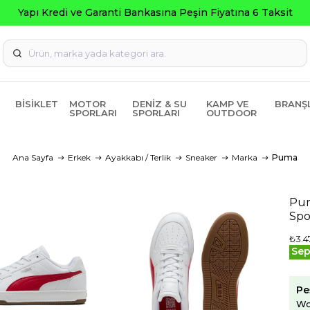
Seçili Ürünlerde 
BISIKLET
MOTOR
DENIZ & SU
KAMP VE
BRANŞ
SPORLARI
SPORLARI
OUTDOOR
Ana Sayfa
Erkek
Ayakkabı / Terlik
Sneaker
Marka
Puma
Pum
Spo
₺3.4
Sep
Pe
Wo