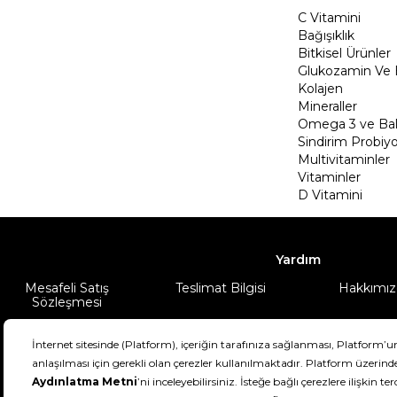
C Vitamini
Bağışıklık
Bitkisel Ürünler
Glukozamin Ve 
Kolajen
Mineraller
Omega 3 ve Balı
Sindirim Probiyo
Multivitaminler
Vitaminler
D Vitamini
Yardım
Mesafeli Satış
Teslimat Bilgisi
Hakkımız
Sözleşmesi
Şartlar & Koşullar
Ürünüm