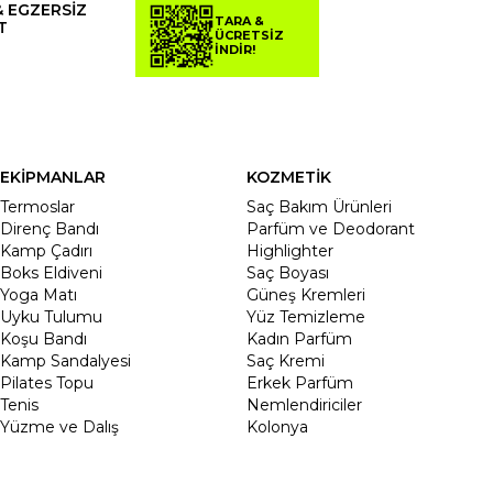
& EGZERSİZ
TARA &
T
ÜCRETSİZ
İNDİR!
EKİPMANLAR
KOZMETİK
Termoslar
Saç Bakım Ürünleri
Direnç Bandı
Parfüm ve Deodorant
Kamp Çadırı
Highlighter
Boks Eldiveni
Saç Boyası
Yoga Matı
Güneş Kremleri
Uyku Tulumu
Yüz Temizleme
Koşu Bandı
Kadın Parfüm
Kamp Sandalyesi
Saç Kremi
Pilates Topu
Erkek Parfüm
Tenis
Nemlendiriciler
Yüzme ve Dalış
Kolonya