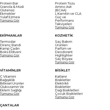
Protein Bar
Protein Tozu
Granola & Müsli
Amino Asit
Glutensiz
(BCAA)
Ekmekler
L Karnitin ve CLA
Yulaf Ezmesi
Güç ve
Tümünü Gör
Performans
Takviyeleri
Tümünü Gör
EKİPMANLAR
KOZMETİK
Termoslar
Saç Bakım
Direnç Bandı
Ürünleri
Kamp Çadırı
Parfüm ve
Boks Eldiveni
Deodorant
Tümünü Gör
Highlighter
Saç Boyası
Tümünü Gör
VİTAMİNLER
BİSİKLET
C Vitamini
Katlanır
Bağışıklık
Bisikletler
Bitkisel Ürünler
Elektrikli
Glukozamin Ve
Bisikletler
Eklem Sağlığı
Dağ Bisikletleri
Tümünü Gör
Çocuk Bisikletleri
Tümünü Gör
ÇANTALAR