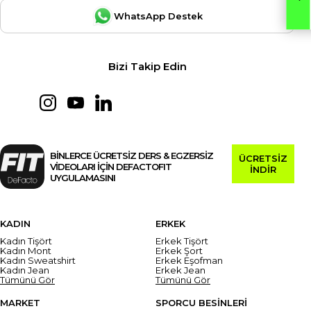
WhatsApp Destek
Bizi Takip Edin
BİNLERCE ÜCRETSİZ DERS & EGZERSİZ
ÜCRETSİZ
VİDEOLARI İÇİN DEFACTOFIT
İNDİR
UYGULAMASINI
KADIN
ERKEK
Kadın Tişört
Erkek Tişört
Kadın Mont
Erkek Şort
Kadın Sweatshirt
Erkek Eşofman
Kadın Jean
Erkek Jean
Tümünü Gör
Tümünü Gör
MARKET
SPORCU BESİNLERİ