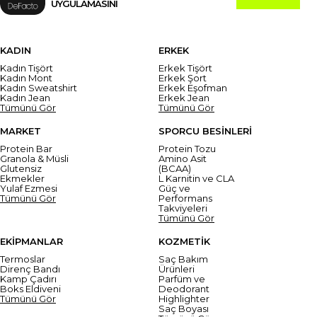
UYGULAMASINI
KADIN
ERKEK
Kadın Tişört
Erkek Tişört
Kadın Mont
Erkek Şort
Kadın Sweatshirt
Erkek Eşofman
Kadın Jean
Erkek Jean
Tümünü Gör
Tümünü Gör
MARKET
SPORCU BESİNLERİ
Protein Bar
Protein Tozu
Granola & Müsli
Amino Asit
Glutensiz
(BCAA)
Ekmekler
L Karnitin ve CLA
Yulaf Ezmesi
Güç ve
Tümünü Gör
Performans
Takviyeleri
Tümünü Gör
EKİPMANLAR
KOZMETİK
Termoslar
Saç Bakım
Direnç Bandı
Ürünleri
Kamp Çadırı
Parfüm ve
Boks Eldiveni
Deodorant
Tümünü Gör
Highlighter
Saç Boyası