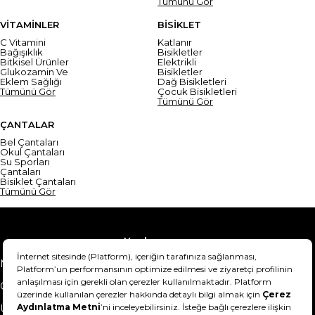
Tümünü Gör
VİTAMİNLER
BİSİKLET
C Vitamini
Katlanır
Bağışıklık
Bisikletler
Bitkisel Ürünler
Elektrikli
Glukozamin Ve
Bisikletler
Eklem Sağlığı
Dağ Bisikletleri
Tümünü Gör
Çocuk Bisikletleri
Tümünü Gör
ÇANTALAR
Bel Çantaları
Okul Çantaları
Su Sporları
Çantaları
Bisiklet Çantaları
Tümünü Gör
Yardım
Mesafeli Satış Sözleşmesi
Teslimat Bilgisi
Gizlilik Sözleşmesi
Şartlar & Koşullar
Ürünümü nasıl iade
Hakkımızda