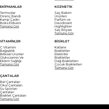
EKİPMANLAR
KOZMETİK
Termoslar
Saç Bakım
Direnç Bandı
Ürünleri
Kamp Çadırı
Parfüm ve
Boks Eldiveni
Deodorant
Tümünü Gör
Highlighter
Saç Boyası
Tümünü Gör
VİTAMİNLER
BİSİKLET
C Vitamini
Katlanır
Bağışıklık
Bisikletler
Bitkisel Ürünler
Elektrikli
Glukozamin Ve
Bisikletler
Eklem Sağlığı
Dağ Bisikletleri
Tümünü Gör
Çocuk Bisikletleri
Tümünü Gör
ÇANTALAR
Bel Çantaları
Okul Çantaları
Su Sporları
Çantaları
Bisiklet Çantaları
Tümünü Gör