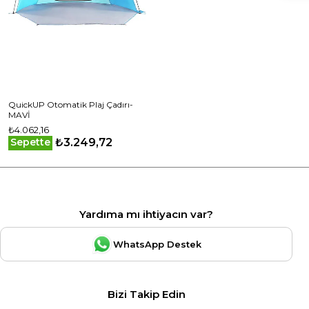
QuickUP Otomatik Plaj Çadırı-
MAVİ
₺4.062,16
₺3.249,72
Sepette
Yardıma mı ihtiyacın var?
WhatsApp Destek
Bizi Takip Edin