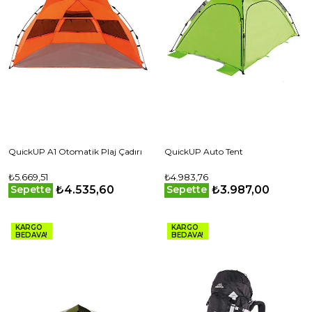
QuickUP A1 Otomatik Plaj Çadırı
QuickUP Auto Tent
₺5.669,51
₺4.983,76
₺4.535,60
₺3.987,00
Sepette
Sepette
KARGO
KARGO
BEDAVA!
BEDAVA!