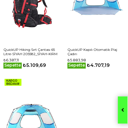
QuickUP Hiking Sırt Çantası 65
QuickUP Kapılı Otomatik Plaj
Litre-SİYAH 205582_SİYAH-KIRM
Çadırı
₺6.387,11
₺5.883,98
₺5.109,69
₺4.707,19
Sepette
Sepette
KARGO
BEDAVA!