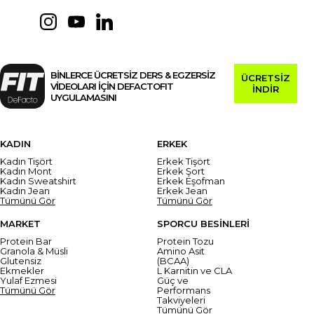
BİNLERCE ÜCRETSİZ DERS & EGZERSİZ
ÜCRETSİZ
VİDEOLARI İÇİN DEFACTOFIT
İNDİR
UYGULAMASINI
KADIN
ERKEK
Kadın Tişört
Erkek Tişört
Kadın Mont
Erkek Şort
Kadın Sweatshirt
Erkek Eşofman
Kadın Jean
Erkek Jean
Tümünü Gör
Tümünü Gör
MARKET
SPORCU BESİNLERİ
Protein Bar
Protein Tozu
Granola & Müsli
Amino Asit
Glutensiz
(BCAA)
Ekmekler
L Karnitin ve CLA
Yulaf Ezmesi
Güç ve
Tümünü Gör
Performans
Takviyeleri
Tümünü Gör