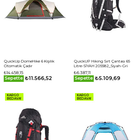
QuickUp DomeHike 6 Kişilik
QuickUP Hiking Sırt Çantası 65
Otomatik Çadır
Litre-SİYAH 205582_Siyah-Gri
₺14.458,15
₺6.387,11
₺11.566,52
₺5.109,69
Sepette
Sepette
KARGO
KARGO
BEDAVA!
BEDAVA!