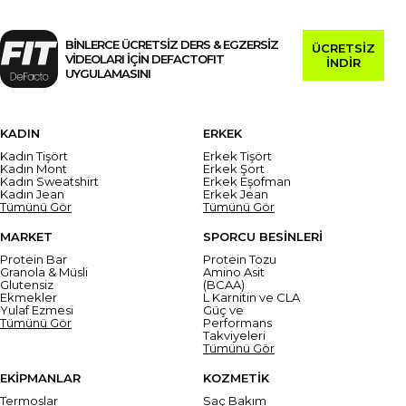
BİNLERCE ÜCRETSİZ DERS & EGZERSİZ
ÜCRETSİZ
VİDEOLARI İÇİN DEFACTOFIT
İNDİR
UYGULAMASINI
KADIN
ERKEK
Kadın Tişört
Erkek Tişört
Kadın Mont
Erkek Şort
Kadın Sweatshirt
Erkek Eşofman
Kadın Jean
Erkek Jean
Tümünü Gör
Tümünü Gör
MARKET
SPORCU BESİNLERİ
Protein Bar
Protein Tozu
Granola & Müsli
Amino Asit
Glutensiz
(BCAA)
Ekmekler
L Karnitin ve CLA
Yulaf Ezmesi
Güç ve
Tümünü Gör
Performans
Takviyeleri
Tümünü Gör
EKİPMANLAR
KOZMETİK
Termoslar
Saç Bakım