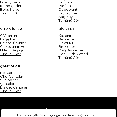
Direnç Bandı
Ürünleri
Kamp Çadırı
Parfüm ve
Boks Eldiveni
Deodorant
Tümünü Gör
Highlighter
Saç Boyası
Tümünü Gör
VİTAMİNLER
BİSİKLET
C Vitamini
Katlanır
Bağışıklık
Bisikletler
Bitkisel Ürünler
Elektrikli
Glukozamin Ve
Bisikletler
Eklem Sağlığı
Dağ Bisikletleri
Tümünü Gör
Çocuk Bisikletleri
Tümünü Gör
ÇANTALAR
Bel Çantaları
Okul Çantaları
Su Sporları
Çantaları
Bisiklet Çantaları
Tümünü Gör
Yardım