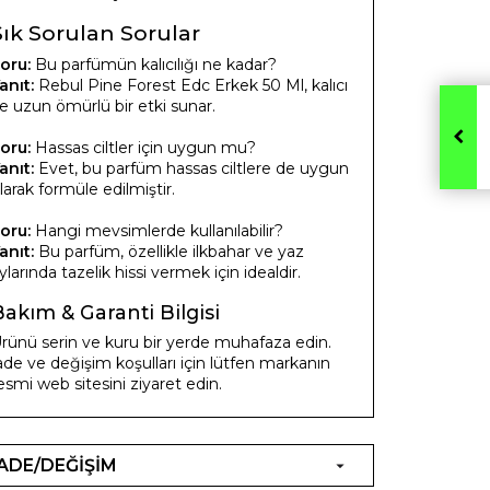
Sık Sorulan Sorular
oru:
Bu parfümün kalıcılığı ne kadar?
anıt:
Rebul Pine Forest Edc Erkek 50 Ml, kalıcı
e uzun ömürlü bir etki sunar.
oru:
Hassas ciltler için uygun mu?
anıt:
Evet, bu parfüm hassas ciltlere de uygun
larak formüle edilmiştir.
oru:
Hangi mevsimlerde kullanılabilir?
anıt:
Bu parfüm, özellikle ilkbahar ve yaz
ylarında tazelik hissi vermek için idealdir.
Bakım & Garanti Bilgisi
rünü serin ve kuru bir yerde muhafaza edin.
ade ve değişim koşulları için lütfen markanın
esmi web sitesini ziyaret edin.
İADE/DEĞİŞİM