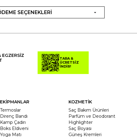
ÖDEME SEÇENEKLERİ
& EGZERSİZ
TARA &
T
ÜCRETSİZ
İNDİR!
EKİPMANLAR
KOZMETİK
Termoslar
Saç Bakım Ürünleri
Direnç Bandı
Parfüm ve Deodorant
Kamp Çadırı
Highlighter
Boks Eldiveni
Saç Boyası
Yoga Matı
Güneş Kremleri