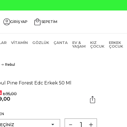
GİRİŞ YAP
SEPETİM
LAR
VITAMIN
GÖZLÜK
ÇANTA
EV &
KIZ
ERKEK
YAŞAM
ÇOCUK
ÇOCUK
Rebul
ul Pine Forest Edc Erkek 50 Ml
%
₺95,00
9,00
EN