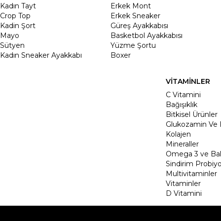
Kadın Tayt
Erkek Mont
Crop Top
Erkek Sneaker
Kadin Şort
Güreş Ayakkabısı
Mayo
Basketbol Ayakkabısı
Sütyen
Yüzme Şortu
Kadın Sneaker Ayakkabı
Boxer
VİTAMİNLER
C Vitamini
Bağışıklık
Bitkisel Ürünler
Glukozamin Ve 
Kolajen
Mineraller
Omega 3 ve Balı
Sindirim Probiyo
Multivitaminler
Vitaminler
D Vitamini