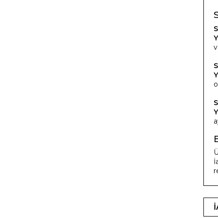
S
Y
v
S
Y
o
S
Y
a
Ü
İ
r