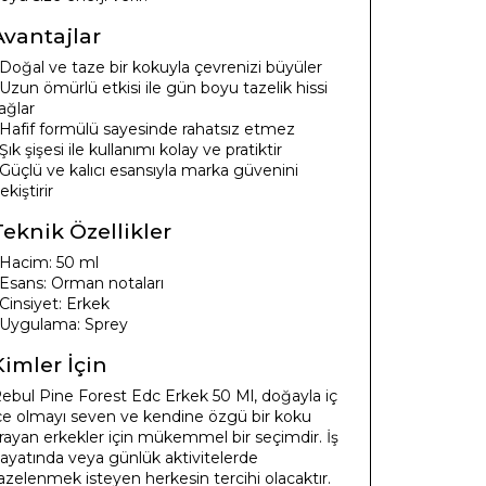
Avantajlar
 Doğal ve taze bir kokuyla çevrenizi büyüler
 Uzun ömürlü etkisi ile gün boyu tazelik hissi
ağlar
 Hafif formülü sayesinde rahatsız etmez
 Şık şişesi ile kullanımı kolay ve pratiktir
 Güçlü ve kalıcı esansıyla marka güvenini
ekiştirir
Teknik Özellikler
 Hacim: 50 ml
 Esans: Orman notaları
 Cinsiyet: Erkek
 Uygulama: Sprey
Kimler İçin
ebul Pine Forest Edc Erkek 50 Ml, doğayla iç
çe olmayı seven ve kendine özgü bir koku
rayan erkekler için mükemmel bir seçimdir. İş
ayatında veya günlük aktivitelerde
azelenmek isteyen herkesin tercihi olacaktır.