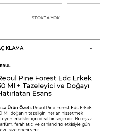
STOKTA YOK
AÇIKLAMA
EBUL
Rebul Pine Forest Edc Erkek
50 Ml + Tazeleyici ve Doğayı
Hatırlatan Esans
ısa Ürün Özeti:
Rebul Pine Forest Edc Erkek
0 Ml, doğanın tazeliğini her an hissetmek
steyen erkekler için ideal bir seçimdir. Bu eşsiz
arfüm, ferahlatıcı ve canlandırıcı etkisiyle gün
oyu size enerji verir.