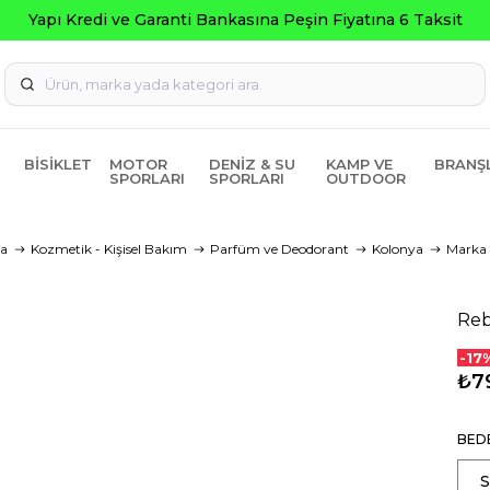
a Peşin Fiyatına 6 Taksit
BISIKLET
MOTOR
DENIZ & SU
KAMP VE
BRANŞ
SPORLARI
SPORLARI
OUTDOOR
a
Kozmetik - Kişisel Bakım
Parfüm ve Deodorant
Kolonya
Marka
Reb
-17
₺7
BED