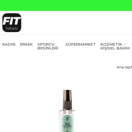
Yapı Kredi ve Garanti Bankasın
KADIN
ERKEK
SPORCU
SÜPERMARKET
KOZMETIK -
BESINLERI
KIŞISEL BAKIM
Ana Sayf