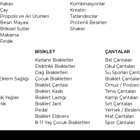
Kakao
Kombinasyonlar
Çay
Kreatin
Propolis ve Arı Ürünleri
Tatlandırıcılar
Besin Mayası
Proteinli Besinler
Bitkisel Sütler
Shaker
Makarna
Fındık
BİSİKLET
ÇANTALAR
Katlanır Bisikletler
Bel Çantaları
Elektrikli Bisikletler
Okul Çantaları
Dağ Bisikletleri
Su Sporları Çanta
Eklem Sağlığı
Çocuk Bisikletleri
Bisiklet Çantalar
Bisiklet Çantası
Omuz / Postacı 
Bisiklet Kaskı
Tenis Çantaları
k Yağları
Bisiklet Lastiği
Kamp Çantaları
tik
Bisiklet Jant
Sırt Çantaları
Pedal
Yemek / Beslen
Bisiklet Eldiveni
Mat Çantaları
8-11 Yaş Çocuk Bisikletleri
Spor Çantaları