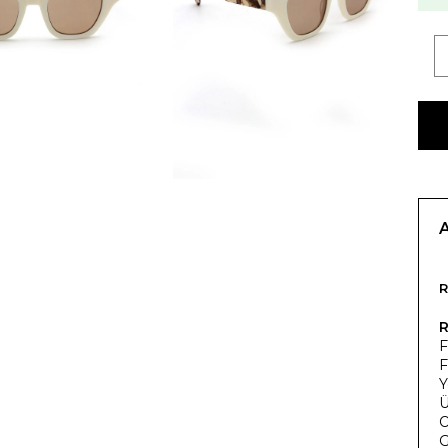
R
F
F
Y
Ü
O
G