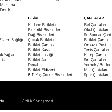
Makarna
Fındık
BİSİKLET
ÇANTALAR
Katlanır Bisikletler
Bel Çantaları
Elektrikli Bisikletler
Okul Çantaları
Dağ Bisikletleri
Su Sporları Çanta
Eklem Sağlığı
Çocuk Bisikletleri
Bisiklet Çantalar
Bisiklet Çantası
Omuz / Postacı 
Bisiklet Kaskı
Tenis Çantaları
k Yağları
Bisiklet Lastiği
Kamp Çantaları
tik
Bisiklet Jant
Sırt Çantaları
Pedal
Yemek / Beslen
Bisiklet Eldiveni
Mat Çantaları
8-11 Yaş Çocuk Bisikletleri
Spor Çantaları
da
Gizlilik Sözleşmesi