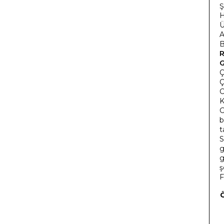
Ş
H
Ü
A
B
G
Ç
Ç
C
K
G
b
t
S
g
g
ş
F
Ö