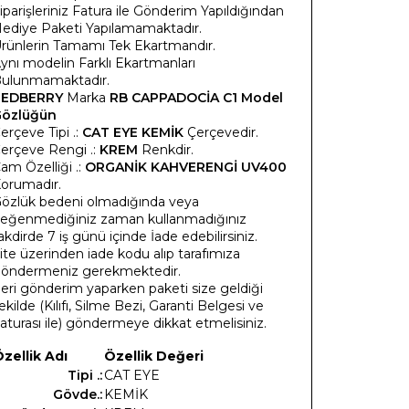
iparişleriniz Fatura ile Gönderim Yapıldığından
ediye Paketi Yapılamamaktadır.
rünlerin Tamamı Tek Ekartmandır.
ynı modelin Farklı Ekartmanları
ulunmamaktadır.
REDBERRY
Marka
RB CAPPADOCİA C1 Model
özlüğün
erçeve Tipi .:
CAT EYE KEMİK
Çerçevedir.
erçeve Rengi .:
KREM
Renkdir.
am Özelliği .:
ORGANİK KAHVERENGİ UV400
orumadır.
özlük bedeni olmadığında veya
eğenmediğiniz zaman kullanmadığınız
akdirde 7 iş günü içinde İade edebilirsiniz.
ite üzerinden iade kodu alıp tarafımıza
öndermeniz gerekmektedir.
eri gönderim yaparken paketi size geldiği
ekilde (Kılıfı, Silme Bezi, Garanti Belgesi ve
aturası ile) göndermeye dikkat etmelisiniz.
zellik Adı
Özellik Değeri
Tipi .:
CAT EYE
Gövde.:
KEMİK