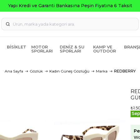
ksit
BISIKLET
MOTOR
DENIZ & SU
KAMP VE
BRANŞ
SPORLARI
SPORLARI
OUTDOOR
Ana Sayfa
Gözlük
Kadın Güneş Gözlüğü
Marka
REDBERRY
RE
GÜ
₺1.5
Sep
Pe
Wo