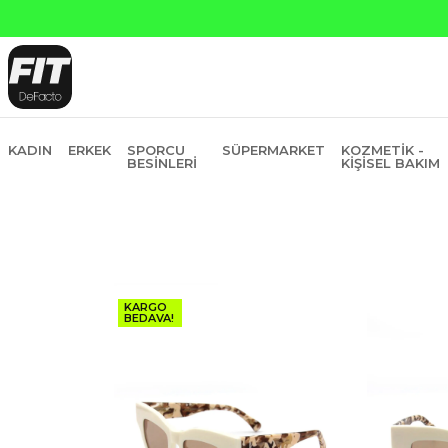
Yapı Kredi ve Garanti Bankasına Peşin Fiyatına 6 Ta
KADIN
ERKEK
SPORCU
SÜPERMARKET
KOZMETIK -
BESINLERI
KIŞISEL BAKIM
KARGO
BEDAVA!