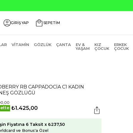
GİRİŞ YAP
SEPETİM
LAR
VITAMIN
GÖZLÜK
ÇANTA
EV &
KIZ
ERKEK
YAŞAM
ÇOCUK
ÇOCUK
DBERRY RB CAPPADOCİA C1 KADIN
NEŞ GÖZLÜĞÜ
00,00
₺1.425,00
ette
şin Fiyatına 6 Taksit x ₺237,50
rldcard ve Bonus'a Özel