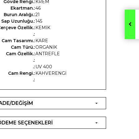
Gövde Rengi.:
KREM
Ekartman.:
46
Burun Aralığı.:
21
Sap Uzunluğu.:
145
erçeve Özellik.:
KEMİK
.:
Cam Tasarımı.:
KARE
Cam Türü.:
ORGANİK
Cam Özellik.:
ANTREFLE
.:
.:
UV 400
Cam Rengi.:
KAHVERENGİ
.:
İADE/DEĞİŞİM
ÖDEME SEÇENEKLERİ