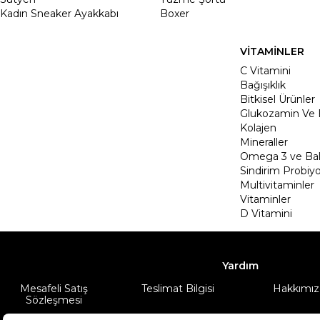
Kadın Sneaker Ayakkabı
Boxer
VİTAMİNLER
C Vitamini
Bağışıklık
Bitkisel Ürünler
Glukozamin Ve 
Kolajen
Mineraller
Omega 3 ve Balı
Sindirim Probiyo
Multivitaminler
Vitaminler
D Vitamini
Yardım
Mesafeli Satış
Teslimat Bilgisi
Hakkımız
Sözleşmesi