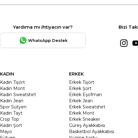
Yardıma mı ihtiyacın var?
Bizi Tak
WhatsApp Destek
KADIN
ERKEK
Kadın Tişört
Erkek Tişört
Kadın Mont
Erkek Şort
Kadın Sweatshirt
Erkek Eşofman
Kadın Jean
Erkek Jean
Spor Sütyen
Erkek Sweatshirt
Kadın Tayt
Erkek Mont
Crop Top
Erkek Sneaker
Kadin Şort
Güreş Ayakkabısı
Mayo
Basketbol Ayakkabısı
Sütyen
Yüzme Şortu