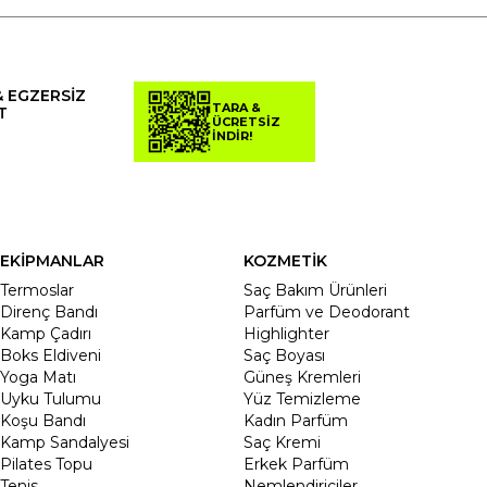
& EGZERSİZ
TARA &
T
ÜCRETSİZ
İNDİR!
EKİPMANLAR
KOZMETİK
Termoslar
Saç Bakım Ürünleri
Direnç Bandı
Parfüm ve Deodorant
Kamp Çadırı
Highlighter
Boks Eldiveni
Saç Boyası
Yoga Matı
Güneş Kremleri
Uyku Tulumu
Yüz Temizleme
Koşu Bandı
Kadın Parfüm
Kamp Sandalyesi
Saç Kremi
Pilates Topu
Erkek Parfüm
Tenis
Nemlendiriciler