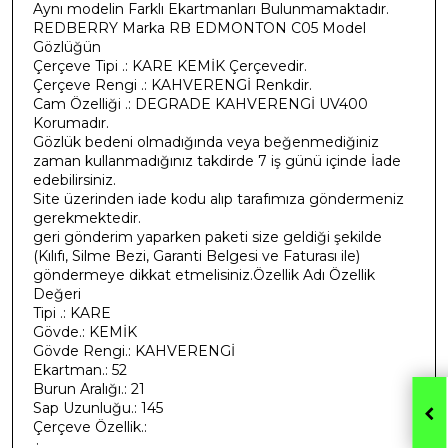
Aynı modelin Farklı Ekartmanları Bulunmamaktadır.
REDBERRY Marka RB EDMONTON C05 Model
Gözlüğün
Çerçeve Tipi .: KARE KEMİK Çerçevedir.
Çerçeve Rengi .: KAHVERENGİ Renkdir.
Cam Özelliği .: DEGRADE KAHVERENGİ UV400
Korumadır.
Gözlük bedeni olmadığında veya beğenmediğiniz
zaman kullanmadığınız takdirde 7 iş günü içinde İade
edebilirsiniz.
Site üzerinden iade kodu alıp tarafımıza göndermeniz
gerekmektedir.
geri gönderim yaparken paketi size geldiği şekilde
(Kılıfı, Silme Bezi, Garanti Belgesi ve Faturası ile)
göndermeye dikkat etmelisiniz.Özellik Adı Özellik
Değeri
Tipi .: KARE
Gövde.: KEMİK
Gövde Rengi.: KAHVERENGİ
Ekartman.: 52
Burun Aralığı.: 21
Sap Uzunluğu.: 145
Çerçeve Özellik.:
.: