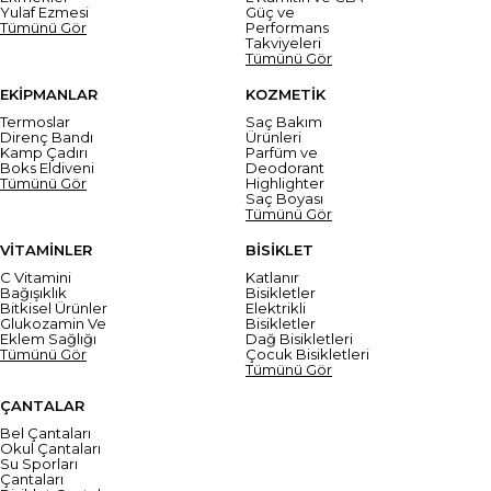
Yulaf Ezmesi
Güç ve
Tümünü Gör
Performans
Takviyeleri
Tümünü Gör
EKİPMANLAR
KOZMETİK
Termoslar
Saç Bakım
Direnç Bandı
Ürünleri
Kamp Çadırı
Parfüm ve
Boks Eldiveni
Deodorant
Tümünü Gör
Highlighter
Saç Boyası
Tümünü Gör
VİTAMİNLER
BİSİKLET
C Vitamini
Katlanır
Bağışıklık
Bisikletler
Bitkisel Ürünler
Elektrikli
Glukozamin Ve
Bisikletler
Eklem Sağlığı
Dağ Bisikletleri
Tümünü Gör
Çocuk Bisikletleri
Tümünü Gör
ÇANTALAR
Bel Çantaları
Okul Çantaları
Su Sporları
Çantaları