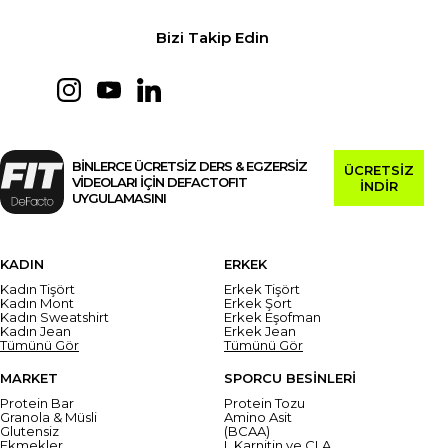
Bizi Takip Edin
BİNLERCE ÜCRETSİZ DERS & EGZERSİZ
ÜCRETSİZ
VİDEOLARI İÇİN DEFACTOFIT
İNDİR
UYGULAMASINI
KADIN
ERKEK
Kadın Tişört
Erkek Tişört
Kadın Mont
Erkek Şort
Kadın Sweatshirt
Erkek Eşofman
Kadın Jean
Erkek Jean
Tümünü Gör
Tümünü Gör
MARKET
SPORCU BESİNLERİ
Protein Bar
Protein Tozu
Granola & Müsli
Amino Asit
Glutensiz
(BCAA)
Ekmekler
L Karnitin ve CLA