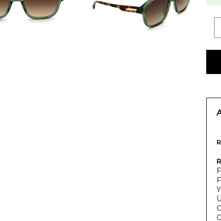
R
F
F
Y
Ü
O
G