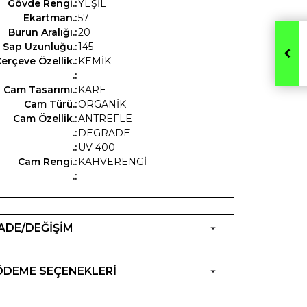
Gövde Rengi.:
YEŞİL
Ekartman.:
57
Burun Aralığı.:
20
Sap Uzunluğu.:
145
erçeve Özellik.:
KEMİK
.:
Cam Tasarımı.:
KARE
Cam Türü.:
ORGANİK
Cam Özellik.:
ANTREFLE
.:
DEGRADE
.:
UV 400
Cam Rengi.:
KAHVERENGİ
.:
İADE/DEĞİŞİM
ÖDEME SEÇENEKLERİ