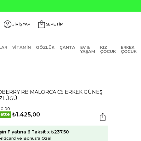
Seçili Ürünlerde ₺2000 Üzeri ₺200 İn
GİRİŞ YAP
SEPETİM
LAR
VITAMIN
GÖZLÜK
ÇANTA
EV &
KIZ
ERKEK
YAŞAM
ÇOCUK
ÇOCUK
DBERRY RB MALORCA C5 ERKEK GÜNEŞ
ZLÜĞÜ
00,00
₺1.425,00
ette
şin Fiyatına 6 Taksit x ₺237,50
rldcard ve Bonus'a Özel