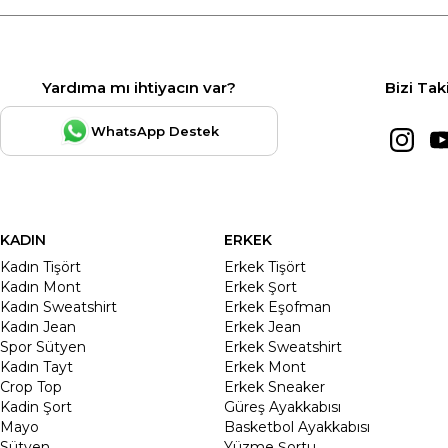
Yardıma mı ihtiyacın var?
Bizi Tak
WhatsApp Destek
KADIN
ERKEK
Kadın Tişört
Erkek Tişört
Kadın Mont
Erkek Şort
Kadın Sweatshirt
Erkek Eşofman
Kadın Jean
Erkek Jean
Spor Sütyen
Erkek Sweatshirt
Kadın Tayt
Erkek Mont
Crop Top
Erkek Sneaker
Kadin Şort
Güreş Ayakkabısı
Mayo
Basketbol Ayakkabısı
Sütyen
Yüzme Şortu