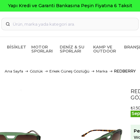
BISIKLET
MOTOR
DENIZ & SU
KAMP VE
BRANŞ
SPORLARI
SPORLARI
OUTDOOR
Ana Sayfa
Gözlük
Erkek Güneş Gözlüğü
Marka
REDBERRY
RE
GÖ
₺1.5
Sep
Pe
Wo