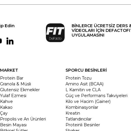
ip Edin
BİNLERCE ÜCRETSİZ DERS 
VİDEOLARI İÇİN DEFACTOFI
UYGULAMASINI
MARKET
SPORCU BESİNLERİ
Protein Bar
Protein Tozu
Granola & Müsli
Amino Asit (BCAA)
Glutensiz Ekmekler
L Karnitin ve CLA
Yulaf Ezmesi
Güç ve Performans Takviyeleri
Kahve
Kilo ve Hacim (Gainer)
Kakao
Kombinasyonlar
Çay
Kreatin
Propolis ve Arı Ürünleri
Tatlandırıcılar
Besin Mayası
Proteinli Besinler
Bitkisel Sütler
Shaker