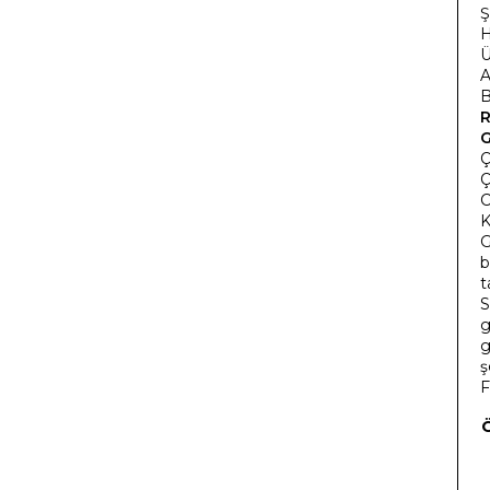
Ş
H
Ü
A
B
G
Ç
Ç
C
K
G
b
t
S
g
g
ş
F
Ö