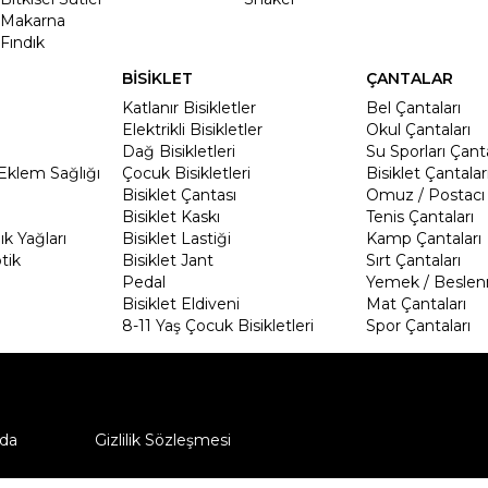
Makarna
Fındık
BİSİKLET
ÇANTALAR
Katlanır Bisikletler
Bel Çantaları
Elektrikli Bisikletler
Okul Çantaları
Dağ Bisikletleri
Su Sporları Çanta
Eklem Sağlığı
Çocuk Bisikletleri
Bisiklet Çantalar
Bisiklet Çantası
Omuz / Postacı 
Bisiklet Kaskı
Tenis Çantaları
k Yağları
Bisiklet Lastiği
Kamp Çantaları
tik
Bisiklet Jant
Sırt Çantaları
Pedal
Yemek / Beslen
Bisiklet Eldiveni
Mat Çantaları
8-11 Yaş Çocuk Bisikletleri
Spor Çantaları
da
Gizlilik Sözleşmesi