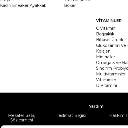
Kadın Sneaker Ayakkabı
Boxer
VİTAMİNLER
C Vitamini
Bağışıklık
Bitkisel Ürünler
Glukozamin Ve 
Kolajen
Mineraller
Omega 3 ve Balı
Sindirim Probiyo
Multivitaminler
Vitaminler
D Vitamini
Yardım
Mesafeli Satış
Teslimat Bilgisi
Hakkımız
Sözleşmesi