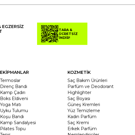
& EGZERSİZ
TARA &
T
ÜCRETSİZ
İNDİR!
EKİPMANLAR
KOZMETİK
Termoslar
Saç Bakım Ürünleri
Direnç Bandı
Parfüm ve Deodorant
Kamp Çadırı
Highlighter
Boks Eldiveni
Saç Boyası
Yoga Matı
Güneş Kremleri
Uyku Tulumu
Yüz Temizleme
Koşu Bandı
Kadın Parfüm
Kamp Sandalyesi
Saç Kremi
Pilates Topu
Erkek Parfüm
Tenis
Nemlendiriciler