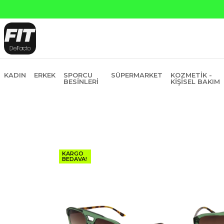
in Fiyatına 6 Taksit
KADIN
ERKEK
SPORCU
SÜPERMARKET
KOZMETIK -
BESINLERI
KIŞISEL BAKIM
KARGO
BEDAVA!