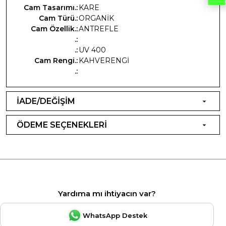
Cam Tasarımı.:
KARE
Cam Türü.:
ORGANİK
Cam Özellik.:
ANTREFLE
.:
.:
UV 400
Cam Rengi.:
KAHVERENGİ
.:
İADE/DEĞİŞİM
ÖDEME SEÇENEKLERİ
Yardıma mı ihtiyacın var?
WhatsApp Destek