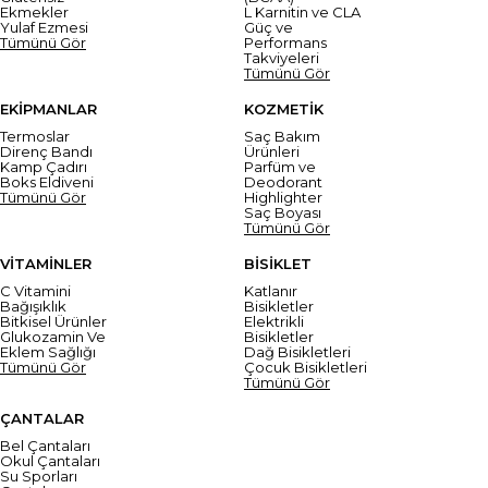
Ekmekler
L Karnitin ve CLA
Yulaf Ezmesi
Güç ve
Tümünü Gör
Performans
Takviyeleri
Tümünü Gör
EKİPMANLAR
KOZMETİK
Termoslar
Saç Bakım
Direnç Bandı
Ürünleri
Kamp Çadırı
Parfüm ve
Boks Eldiveni
Deodorant
Tümünü Gör
Highlighter
Saç Boyası
Tümünü Gör
VİTAMİNLER
BİSİKLET
C Vitamini
Katlanır
Bağışıklık
Bisikletler
Bitkisel Ürünler
Elektrikli
Glukozamin Ve
Bisikletler
Eklem Sağlığı
Dağ Bisikletleri
Tümünü Gör
Çocuk Bisikletleri
Tümünü Gör
ÇANTALAR
Bel Çantaları
Okul Çantaları
Su Sporları