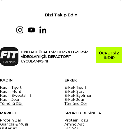
Bizi Takip Edin
BİNLERCE ÜCRETSİZ DERS & EGZERSİZ
ÜCRETSİZ
VİDEOLARI İÇİN DEFACTOFIT
İNDİR
UYGULAMASINI
KADIN
ERKEK
Kadın Tişört
Erkek Tişört
Kadın Mont
Erkek Şort
Kadın Sweatshirt
Erkek Eşofman
Kadın Jean
Erkek Jean
Tümünü Gör
Tümünü Gör
MARKET
SPORCU BESİNLERİ
Protein Bar
Protein Tozu
Granola & Müsli
Amino Asit
Glutensiz
(BCAA)