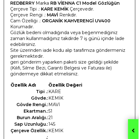
REDBERRY
Marka
RB VİENNA C1 Model Gözlüğün
Çerçeve Tipi .:
KARE KEMİK
Çerçevedir.
Çerçeve Rengi .:
MAVİ
Renkdir.
Cam Özelliği .:
ORGANİK KAHVERENGİ UV400
Korumadır.
Gözlük bedeni olmadığında veya beğenmediğiniz
zaman kullanmadığınız takdirde 7 iş günü içinde İade
edebilirsiniz.
Site üzerinden iade kodu alıp tarafımıza göndermeniz
gerekmektedir.
geri gönderim yaparken paketi size geldiği şekilde
(Kılıfı, Silme Bezi, Garanti Belgesi ve Faturası ile)
göndermeye dikkat etmelisiniz.
Özellik Adı
Özellik Değeri
Tipi .:
KARE
Gövde.:
KEMİK
Gövde Rengi.:
MAVİ
Ekartman.:
51
Burun Aralığı.:
21
Sap Uzunluğu.:
145
Çerçeve Özellik.:
KEMİK
.: