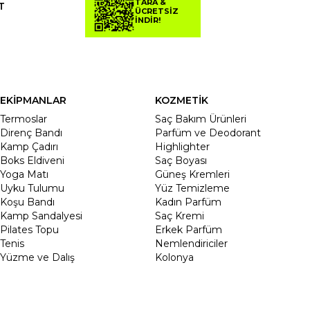
TARA &
T
ÜCRETSİZ
İNDİR!
EKİPMANLAR
KOZMETİK
Termoslar
Saç Bakım Ürünleri
Direnç Bandı
Parfüm ve Deodorant
Kamp Çadırı
Highlighter
Boks Eldiveni
Saç Boyası
Yoga Matı
Güneş Kremleri
Uyku Tulumu
Yüz Temizleme
Koşu Bandı
Kadın Parfüm
Kamp Sandalyesi
Saç Kremi
Pilates Topu
Erkek Parfüm
Tenis
Nemlendiriciler
Yüzme ve Dalış
Kolonya