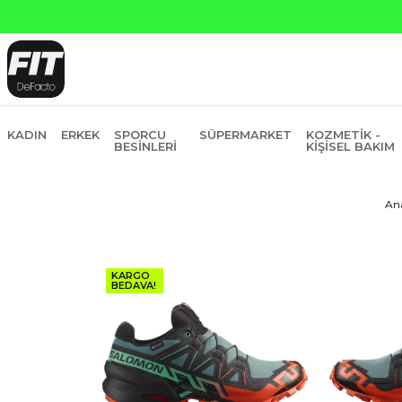
Yapı Kredi ve Garanti Bankasına Peşin Fiyatına 6 Taksit
KADIN
ERKEK
SPORCU
SÜPERMARKET
KOZMETIK -
BESINLERI
KIŞISEL BAKIM
An
KARGO
BEDAVA!