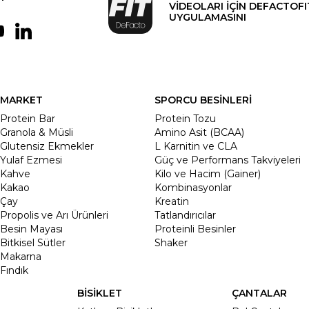
VİDEOLARI İÇİN DEFACTOFI
UYGULAMASINI
MARKET
SPORCU BESİNLERİ
Protein Bar
Protein Tozu
Granola & Müsli
Amino Asit (BCAA)
Glutensiz Ekmekler
L Karnitin ve CLA
Yulaf Ezmesi
Güç ve Performans Takviyeleri
Kahve
Kilo ve Hacim (Gainer)
Kakao
Kombinasyonlar
Çay
Kreatin
Propolis ve Arı Ürünleri
Tatlandırıcılar
Besin Mayası
Proteinli Besinler
Bitkisel Sütler
Shaker
Makarna
Fındık
BİSİKLET
ÇANTALAR