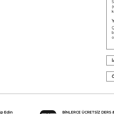
S
(
k
Ç
b
o
ip Edin
BİNLERCE ÜCRETSİZ DERS 