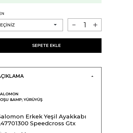
EN
SEPETE EKLE
AÇIKLAMA
SALOMON
OŞU &AMP; YÜRÜYÜŞ
Salomon Erkek Yeşil Ayakkabı
L47701300 Speedcross Gtx