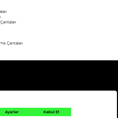
ları
ı
Çantaları
me Çantaları