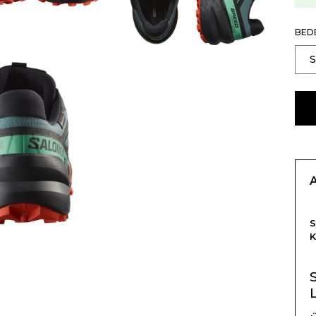
BED
K