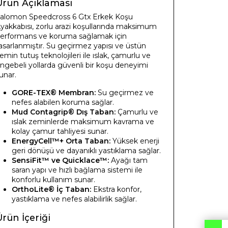
Ürün Açıklaması
alomon Speedcross 6 Gtx Erkek Koşu
yakkabısı, zorlu arazi koşullarında maksimum
erformans ve koruma sağlamak için
asarlanmıştır. Su geçirmez yapısı ve üstün
emin tutuş teknolojileri ile ıslak, çamurlu ve
ngebeli yollarda güvenli bir koşu deneyimi
unar.
GORE-TEX® Membran:
Su geçirmez ve
nefes alabilen koruma sağlar.
Mud Contagrip® Dış Taban:
Çamurlu ve
ıslak zeminlerde maksimum kavrama ve
kolay çamur tahliyesi sunar.
EnergyCell™+ Orta Taban:
Yüksek enerji
geri dönüşü ve dayanıklı yastıklama sağlar.
SensiFit™ ve Quicklace™:
Ayağı tam
saran yapı ve hızlı bağlama sistemi ile
konforlu kullanım sunar.
OrthoLite® İç Taban:
Ekstra konfor,
yastıklama ve nefes alabilirlik sağlar.
rün İçeriği