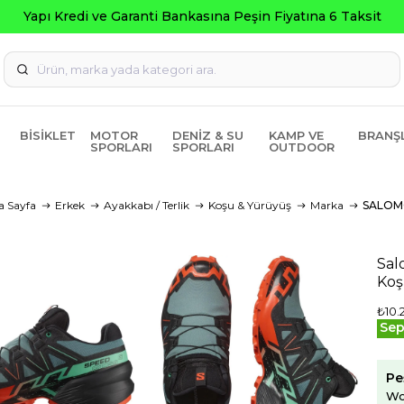
BISIKLET
MOTOR
DENIZ & SU
KAMP VE
BRANŞ
SPORLARI
SPORLARI
OUTDOOR
a Sayfa
Erkek
Ayakkabı / Terlik
Koşu & Yürüyüş
Marka
SALO
Sal
Koş
₺10.
Sep
Pe
Wo