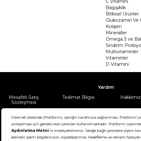
C Vitamini
Bağışıklık
Bitkisel Ürünler
Glukozamin Ve 
Kolajen
Mineraller
Omega 3 ve Balı
Sindirim Probiyo
Multivitaminler
Vitaminler
D Vitamini
Yardım
Mesafeli Satış
Teslimat Bilgisi
Hakkımız
Sözleşmesi
Şartlar & Koşullar
Ürünüm