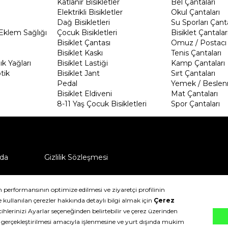
Katlanır Bisikletler
Bel Çantaları
Elektrikli Bisikletler
Okul Çantaları
Dağ Bisikletleri
Su Sporları Çanta
Eklem Sağlığı
Çocuk Bisikletleri
Bisiklet Çantalar
Bisiklet Çantası
Omuz / Postacı 
Bisiklet Kaskı
Tenis Çantaları
k Yağları
Bisiklet Lastiği
Kamp Çantaları
tik
Bisiklet Jant
Sırt Çantaları
Pedal
Yemek / Beslen
Bisiklet Eldiveni
Mat Çantaları
8-11 Yaş Çocuk Bisikletleri
Spor Çantaları
da
Gizlilik Sözleşmesi
ü nasıl iade edebilirim?