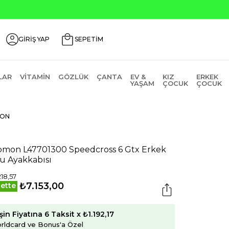
GİRİŞ YAP
SEPETİM
LAR
VITAMIN
GÖZLÜK
ÇANTA
EV &
KIZ
ERKEK
YAŞAM
ÇOCUK
ÇOCUK
MON
omon L47701300 Speedcross 6 Gtx Erkek
u Ayakkabısı
218,57
₺7.153,00
ette
şin Fiyatına 6 Taksit x ₺1.192,17
rldcard ve Bonus'a Özel