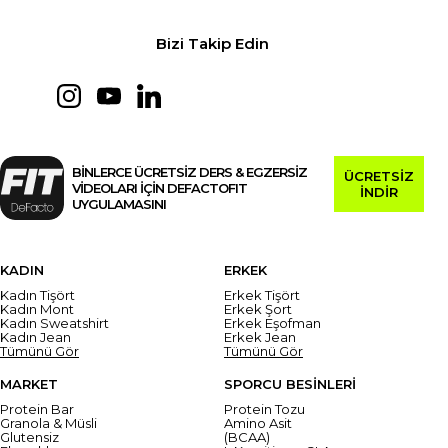
Bizi Takip Edin
BİNLERCE ÜCRETSİZ DERS & EGZERSİZ
ÜCRETSİZ
VİDEOLARI İÇİN DEFACTOFIT
İNDİR
UYGULAMASINI
KADIN
ERKEK
Kadın Tişört
Erkek Tişört
Kadın Mont
Erkek Şort
Kadın Sweatshirt
Erkek Eşofman
Kadın Jean
Erkek Jean
Tümünü Gör
Tümünü Gör
MARKET
SPORCU BESİNLERİ
Protein Bar
Protein Tozu
Granola & Müsli
Amino Asit
Glutensiz
(BCAA)