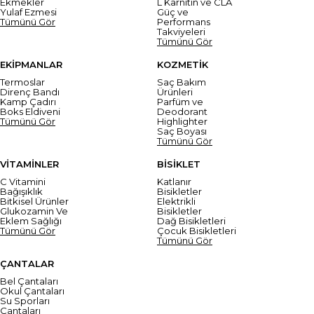
Ekmekler
L Karnitin ve CLA
Yulaf Ezmesi
Güç ve
Tümünü Gör
Performans
Takviyeleri
Tümünü Gör
EKİPMANLAR
KOZMETİK
Termoslar
Saç Bakım
Direnç Bandı
Ürünleri
Kamp Çadırı
Parfüm ve
Boks Eldiveni
Deodorant
Tümünü Gör
Highlighter
Saç Boyası
Tümünü Gör
VİTAMİNLER
BİSİKLET
C Vitamini
Katlanır
Bağışıklık
Bisikletler
Bitkisel Ürünler
Elektrikli
Glukozamin Ve
Bisikletler
Eklem Sağlığı
Dağ Bisikletleri
Tümünü Gör
Çocuk Bisikletleri
Tümünü Gör
ÇANTALAR
Bel Çantaları
Okul Çantaları
Su Sporları
Çantaları