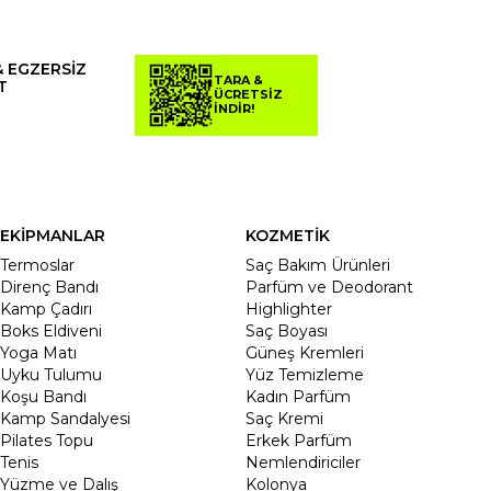
& EGZERSİZ
TARA &
T
ÜCRETSİZ
İNDİR!
EKİPMANLAR
KOZMETİK
Termoslar
Saç Bakım Ürünleri
Direnç Bandı
Parfüm ve Deodorant
Kamp Çadırı
Highlighter
Boks Eldiveni
Saç Boyası
Yoga Matı
Güneş Kremleri
Uyku Tulumu
Yüz Temizleme
Koşu Bandı
Kadın Parfüm
Kamp Sandalyesi
Saç Kremi
Pilates Topu
Erkek Parfüm
Tenis
Nemlendiriciler
Yüzme ve Dalış
Kolonya