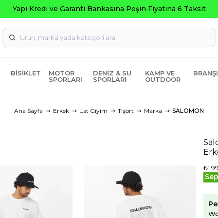
BISIKLET
MOTOR
DENIZ & SU
KAMP VE
BRANŞ
SPORLARI
SPORLARI
OUTDOOR
Ana Sayfa
Erkek
Üst Giyim
Tişört
Marka
SALOMON
Sal
Erk
₺1.99
Sep
Pe
Wo