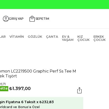
Seçili Ürünlerde ₺2000 Üzeri ₺200 İndirim Kodu
GİRİŞ YAP
SEPETİM
LAR
VITAMIN
GÖZLÜK
ÇANTA
EV &
KIZ
ERKEK
YAŞAM
ÇOCUK
ÇOCUK
omon LC2219500 Graphic Perf Ss Tee M
ek Tişört
5,71
₺1.397,00
ette
şin Fiyatına 6 Taksit x ₺232,83
rldcard ve Bonus'a Özel