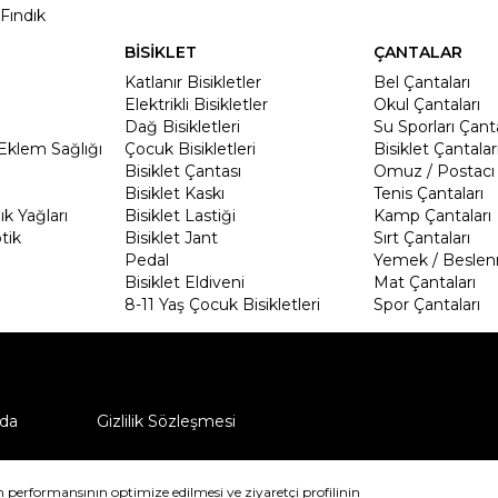
Fındık
BİSİKLET
ÇANTALAR
Katlanır Bisikletler
Bel Çantaları
Elektrikli Bisikletler
Okul Çantaları
Dağ Bisikletleri
Su Sporları Çanta
Eklem Sağlığı
Çocuk Bisikletleri
Bisiklet Çantalar
Bisiklet Çantası
Omuz / Postacı 
Bisiklet Kaskı
Tenis Çantaları
k Yağları
Bisiklet Lastiği
Kamp Çantaları
tik
Bisiklet Jant
Sırt Çantaları
Pedal
Yemek / Beslen
Bisiklet Eldiveni
Mat Çantaları
8-11 Yaş Çocuk Bisikletleri
Spor Çantaları
da
Gizlilik Sözleşmesi
ü nasıl iade edebilirim?