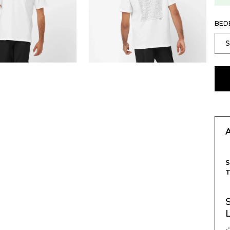
BED
T