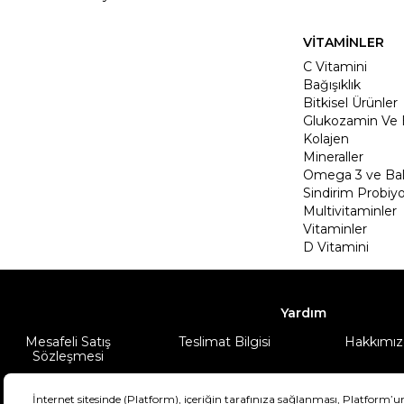
VİTAMİNLER
C Vitamini
Bağışıklık
Bitkisel Ürünler
Glukozamin Ve 
Kolajen
Mineraller
Omega 3 ve Balı
Sindirim Probiyo
Multivitaminler
Vitaminler
D Vitamini
Yardım
Mesafeli Satış
Teslimat Bilgisi
Hakkımız
Sözleşmesi
Şartlar & Koşullar
Ürünüm