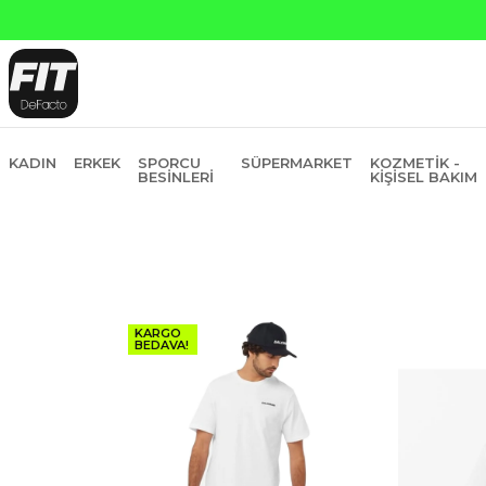
6 Taksit
KADIN
ERKEK
SPORCU
SÜPERMARKET
KOZMETIK -
BESINLERI
KIŞISEL BAKIM
KARGO
BEDAVA!