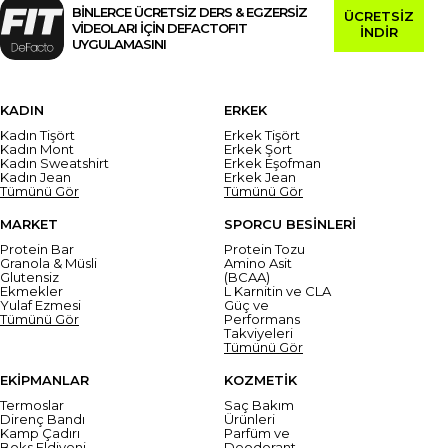
BİNLERCE ÜCRETSİZ DERS & EGZERSİZ
ÜCRETSİZ
VİDEOLARI İÇİN DEFACTOFIT
İNDİR
UYGULAMASINI
KADIN
ERKEK
Kadın Tişört
Erkek Tişört
Kadın Mont
Erkek Şort
Kadın Sweatshirt
Erkek Eşofman
Kadın Jean
Erkek Jean
Tümünü Gör
Tümünü Gör
MARKET
SPORCU BESİNLERİ
Protein Bar
Protein Tozu
Granola & Müsli
Amino Asit
Glutensiz
(BCAA)
Ekmekler
L Karnitin ve CLA
Yulaf Ezmesi
Güç ve
Tümünü Gör
Performans
Takviyeleri
Tümünü Gör
EKİPMANLAR
KOZMETİK
Termoslar
Saç Bakım
Direnç Bandı
Ürünleri
Kamp Çadırı
Parfüm ve
Boks Eldiveni
Deodorant