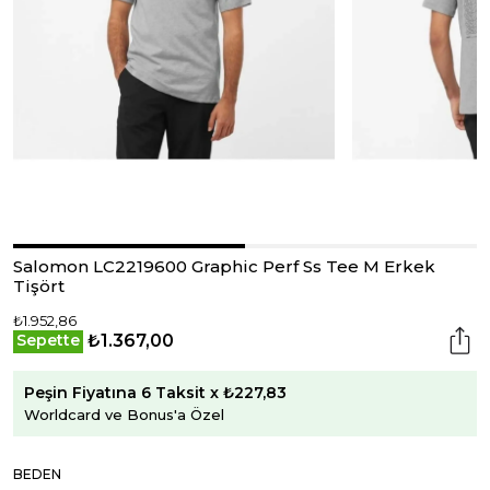
Salomon LC2219600 Graphic Perf Ss Tee M Erkek
Tişört
₺1.952,86
₺1.367,00
Sepette
Peşin Fiyatına 6 Taksit x ₺227,83
Worldcard ve Bonus'a Özel
BEDEN