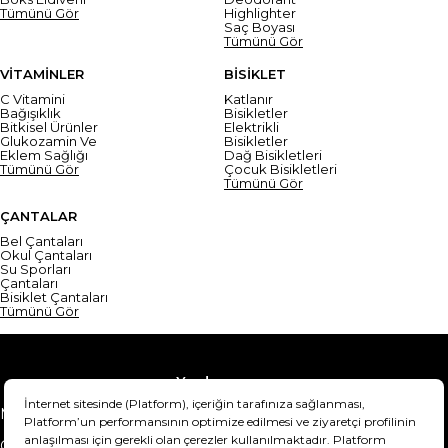
Tümünü Gör
Highlighter
Saç Boyası
Tümünü Gör
VİTAMİNLER
BİSİKLET
C Vitamini
Katlanır
Bağışıklık
Bisikletler
Bitkisel Ürünler
Elektrikli
Glukozamin Ve
Bisikletler
Eklem Sağlığı
Dağ Bisikletleri
Tümünü Gör
Çocuk Bisikletleri
Tümünü Gör
ÇANTALAR
Bel Çantaları
Okul Çantaları
Su Sporları
Çantaları
Bisiklet Çantaları
Tümünü Gör
Yardım
Mesafeli Satış Sözleşmesi
Teslimat Bilgisi
Gizlilik Sözleşmesi
Şartlar & Koşullar