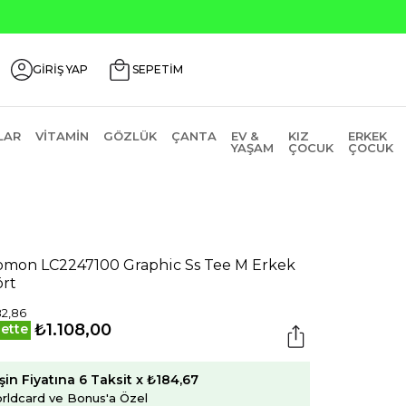
Seçili Ürünle
GİRİŞ YAP
SEPETİM
LAR
VITAMIN
GÖZLÜK
ÇANTA
EV &
KIZ
ERKEK
YAŞAM
ÇOCUK
ÇOCUK
omon LC2247100 Graphic Ss Tee M Erkek
ört
82,86
₺1.108,00
ette
şin Fiyatına 6 Taksit x ₺184,67
rldcard ve Bonus'a Özel