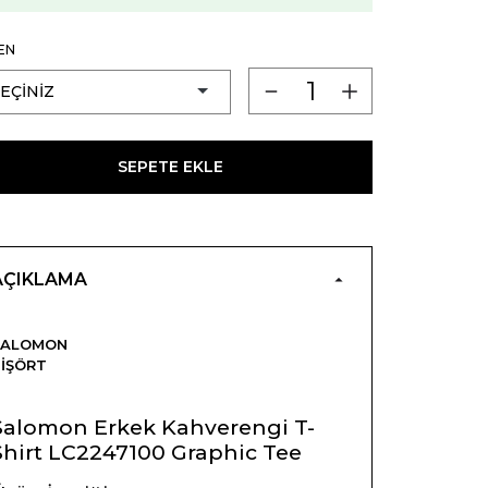
EN
SEPETE EKLE
AÇIKLAMA
SALOMON
IŞÖRT
Salomon Erkek Kahverengi T-
Shirt LC2247100 Graphic Tee