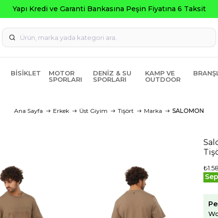
BISIKLET
MOTOR
DENIZ & SU
KAMP VE
BRANŞ
SPORLARI
SPORLARI
OUTDOOR
Ana Sayfa
Erkek
Üst Giyim
Tişört
Marka
SALOMON
Sal
Tiş
₺1.5
Sep
Pe
Wo