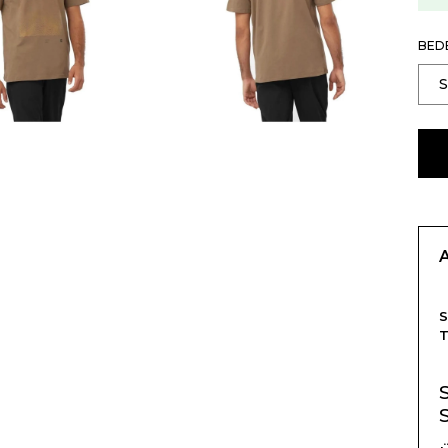
BED
T