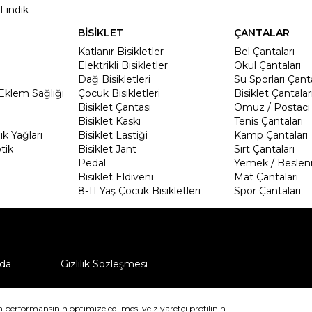
Fındık
BİSİKLET
ÇANTALAR
Katlanır Bisikletler
Bel Çantaları
Elektrikli Bisikletler
Okul Çantaları
Dağ Bisikletleri
Su Sporları Çanta
Eklem Sağlığı
Çocuk Bisikletleri
Bisiklet Çantalar
Bisiklet Çantası
Omuz / Postacı 
Bisiklet Kaskı
Tenis Çantaları
k Yağları
Bisiklet Lastiği
Kamp Çantaları
tik
Bisiklet Jant
Sırt Çantaları
Pedal
Yemek / Beslen
Bisiklet Eldiveni
Mat Çantaları
8-11 Yaş Çocuk Bisikletleri
Spor Çantaları
da
Gizlilik Sözleşmesi
ü nasıl iade edebilirim?