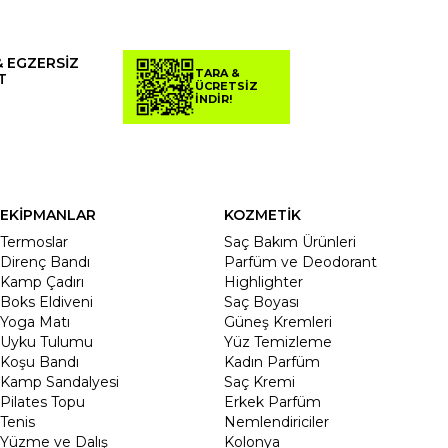
& EGZERSİZ
TARA &
T
ÜCRETSİZ
İNDİR!
EKİPMANLAR
KOZMETİK
Termoslar
Saç Bakım Ürünleri
Direnç Bandı
Parfüm ve Deodorant
Kamp Çadırı
Highlighter
Boks Eldiveni
Saç Boyası
Yoga Matı
Güneş Kremleri
Uyku Tulumu
Yüz Temizleme
Koşu Bandı
Kadın Parfüm
Kamp Sandalyesi
Saç Kremi
Pilates Topu
Erkek Parfüm
Tenis
Nemlendiriciler
Yüzme ve Dalış
Kolonya