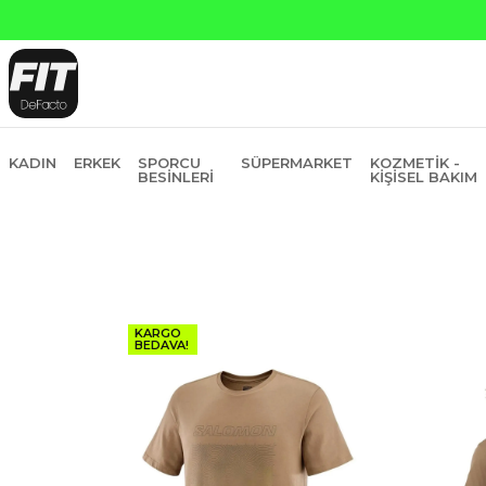
 ve Garanti Bankasına Peşin Fiyatına 6 Taksit
KADIN
ERKEK
SPORCU
SÜPERMARKET
KOZMETIK -
BESINLERI
KIŞISEL BAKIM
KARGO
BEDAVA!