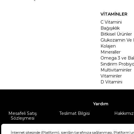
VİTAMİNLER
C Vitamini
Bağışıklık
Bitkisel Ürünler
Glukozamin Ve 
Kolajen
Mineraller
Omega 3 ve Balı
Sindirim Probiyo
Multivitaminler
Vitaminler
D Vitamini
Yardım
Mesafeli Satış
Teslimat Bilgisi
Hakkımız
Sözleşmesi
Şartlar & Koşullar
Ürünüm