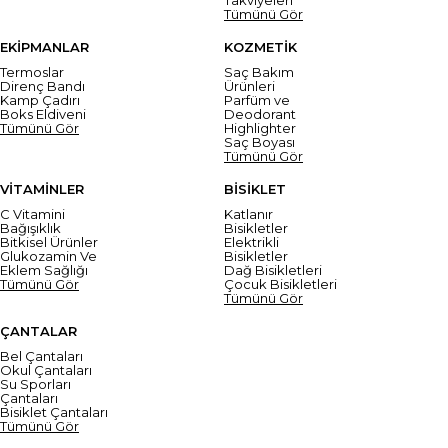
Tümünü Gör
EKİPMANLAR
KOZMETİK
Termoslar
Saç Bakım
Direnç Bandı
Ürünleri
Kamp Çadırı
Parfüm ve
Boks Eldiveni
Deodorant
Tümünü Gör
Highlighter
Saç Boyası
Tümünü Gör
VİTAMİNLER
BİSİKLET
C Vitamini
Katlanır
Bağışıklık
Bisikletler
Bitkisel Ürünler
Elektrikli
Glukozamin Ve
Bisikletler
Eklem Sağlığı
Dağ Bisikletleri
Tümünü Gör
Çocuk Bisikletleri
Tümünü Gör
ÇANTALAR
Bel Çantaları
Okul Çantaları
Su Sporları
Çantaları
Bisiklet Çantaları
Tümünü Gör