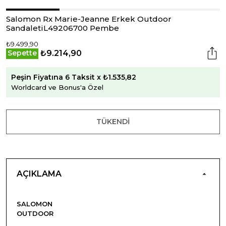
Salomon Rx Marie-Jeanne Erkek Outdoor
SandaletiL49206700 Pembe
₺9.499,90
₺9.214,90
Sepette
Peşin Fiyatına 6 Taksit x ₺1.535,82
Worldcard ve Bonus'a Özel
TÜKENDI
AÇIKLAMA
SALOMON
OUTDOOR