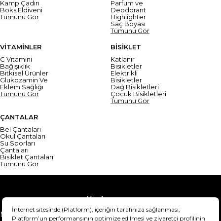
Kamp Çadırı
Parfüm ve
Boks Eldiveni
Deodorant
Tümünü Gör
Highlighter
Saç Boyası
Tümünü Gör
VİTAMİNLER
BİSİKLET
C Vitamini
Katlanır
Bağışıklık
Bisikletler
Bitkisel Ürünler
Elektrikli
Glukozamin Ve
Bisikletler
Eklem Sağlığı
Dağ Bisikletleri
Tümünü Gör
Çocuk Bisikletleri
Tümünü Gör
ÇANTALAR
Bel Çantaları
Okul Çantaları
Su Sporları
Çantaları
Bisiklet Çantaları
Tümünü Gör
Yardım
Mesafeli Satış Sözleşmesi
Teslimat Bilgisi