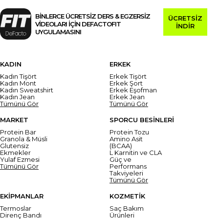
BİNLERCE ÜCRETSİZ DERS & EGZERSİZ
ÜCRETSİZ
VİDEOLARI İÇİN DEFACTOFIT
İNDİR
UYGULAMASINI
KADIN
ERKEK
Kadın Tişört
Erkek Tişört
Kadın Mont
Erkek Şort
Kadın Sweatshirt
Erkek Eşofman
Kadın Jean
Erkek Jean
Tümünü Gör
Tümünü Gör
MARKET
SPORCU BESİNLERİ
Protein Bar
Protein Tozu
Granola & Müsli
Amino Asit
Glutensiz
(BCAA)
Ekmekler
L Karnitin ve CLA
Yulaf Ezmesi
Güç ve
Tümünü Gör
Performans
Takviyeleri
Tümünü Gör
EKİPMANLAR
KOZMETİK
Termoslar
Saç Bakım
Direnç Bandı
Ürünleri