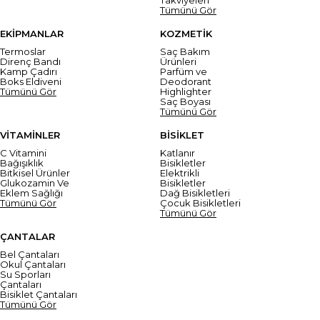
Tümünü Gör
EKİPMANLAR
KOZMETİK
Termoslar
Saç Bakım
Direnç Bandı
Ürünleri
Kamp Çadırı
Parfüm ve
Boks Eldiveni
Deodorant
Tümünü Gör
Highlighter
Saç Boyası
Tümünü Gör
VİTAMİNLER
BİSİKLET
C Vitamini
Katlanır
Bağışıklık
Bisikletler
Bitkisel Ürünler
Elektrikli
Glukozamin Ve
Bisikletler
Eklem Sağlığı
Dağ Bisikletleri
Tümünü Gör
Çocuk Bisikletleri
Tümünü Gör
ÇANTALAR
Bel Çantaları
Okul Çantaları
Su Sporları
Çantaları
Bisiklet Çantaları
Tümünü Gör