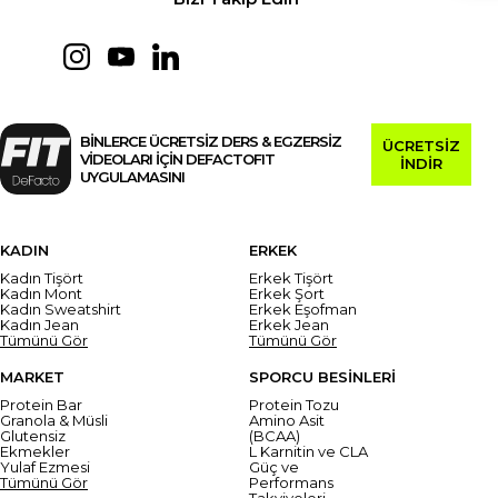
BİNLERCE ÜCRETSİZ DERS & EGZERSİZ
ÜCRETSİZ
VİDEOLARI İÇİN DEFACTOFIT
İNDİR
UYGULAMASINI
KADIN
ERKEK
Kadın Tişört
Erkek Tişört
Kadın Mont
Erkek Şort
Kadın Sweatshirt
Erkek Eşofman
Kadın Jean
Erkek Jean
Tümünü Gör
Tümünü Gör
MARKET
SPORCU BESİNLERİ
Protein Bar
Protein Tozu
Granola & Müsli
Amino Asit
Glutensiz
(BCAA)
Ekmekler
L Karnitin ve CLA
Yulaf Ezmesi
Güç ve
Tümünü Gör
Performans
Takviyeleri